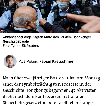
berlin
nord
wahrheit
verlag
Anhänger der angeklagten Aktivisten vor dem Hongkonger
verlag
Gerichtsgebäude
Foto: Tyrone Siu/reuters
veranstaltungen
shop
Aus Peking
Fabian Kretschmer
fragen & hilfe
Nach über zweijähriger Wartezeit hat am Montag
unterstützen
einer der symbolträchtigsten Prozesse in der
abo
Geschichte Hongkongs begonnen: 47 Aktivisten
droht nach dem kontroversen nationalen
genossenschaft
Sicherheitsgesetz eine potenziell lebenslange