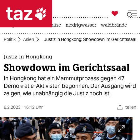

taz zahl ich
krieg in der ukraine
hitze
niedrigwasser
waldbrände

taz zahl ich
Politik
Asien
Justiz in Hongkong: Showdown im Gerichtssaal
taz zahl ich
themen
Justiz in Hongkong
Showdown im Gerichtssaal
politik
In Hongkong hat ein Mammutprozess gegen 47
öko
Demokratie-Aktivisten begonnen. Der Ausgang wird
zeigen, wie unabhängig die Justiz noch ist.
gesellschaft
6.2.2023
16:12 Uhr
teilen
kultur
sport