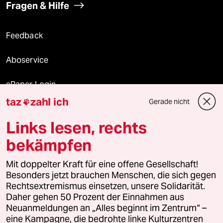
Fragen & Hilfe
Feedback
Aboservice
ePaper Login
taz
zahl ich
Gerade nicht

Downloads für Abonnierende
Links lesen, rechts
bekämpfen
© 2026 taz Verlags und Vertriebs GmbH
Mit doppelter Kraft für eine offene Gesellschaft!
Alle Rechte vorbehalten. Bei rechtlichen Fragen oder für Genehmigungen
wenden Sie sich bitte an
lizenzen@taz.de
Besonders jetzt brauchen Menschen, die sich gegen
Rechtsextremismus einsetzen, unsere Solidarität.
Daher gehen 50 Prozent der Einnahmen aus
Feedback
Redaktionsstatut
Kommune-Richtlinien
KI-
Neuanmeldungen an „Alles beginnt im Zentrum“ –
eine Kampagne, die bedrohte linke Kulturzentren