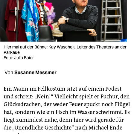
berlin
nord
wahrheit
verlag
Hier mal auf der Bühne: Kay Wuschek, Leiter des Theaters an der
verlag
Parkaue
Foto: Julia Baier
veranstaltungen
Von
Susanne Messmer
shop
fragen & hilfe
Ein Mann im Fellkostüm sitzt auf einem Podest
und schreit: „Nein!“ Vielleicht spielt er Fuchur, den
unterstützen
Glücksdrachen, der weder Feuer spuckt noch Flügel
abo
hat, sondern wie ein Fisch im Wasser schwimmt. Es
liegt zumindest nahe, denn hier wird gerade für
genossenschaft
die „Unendliche Geschichte“ nach Michael Ende