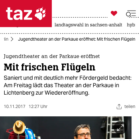

taz zahl ich
niedrigwasser
rente
landtagswahl in sachsen-anhalt
hybri

taz zahl ich
erlin
Jugendtheater an der Parkaue eröffnet: Mit frischen Flügeln
taz zahl ich
themen
Jugendtheater an der Parkaue eröffnet
Mit frischen Flügeln
politik
Saniert und mit deutlich mehr Fördergeld bedacht:
öko
Am Freitag lädt das Theater an der Parkaue in
Lichtenberg zur Wiedereröffnung.
gesellschaft
10.11.2017
12:27 Uhr
teilen
kultur
sport