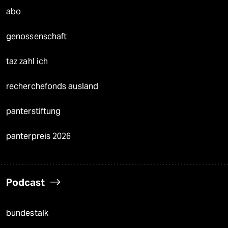
abo
genossenschaft
taz zahl ich
recherchefonds ausland
panterstiftung
panterpreis 2026
Podcast
bundestalk