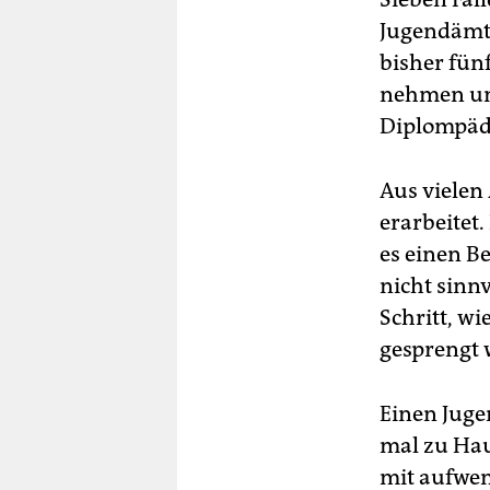
Jugendämt
bisher fün
nehmen uns
Diplompäd
Aus vielen
erarbeitet
es einen B
nicht sinnv
Schritt, wi
gesprengt w
Einen Jugen
mal zu Hau
mit aufwen