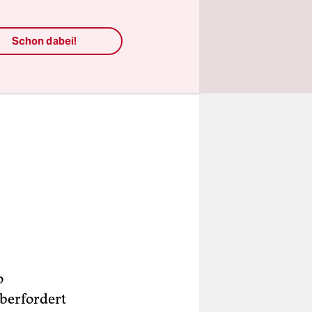
Schon dabei!
o
überfordert