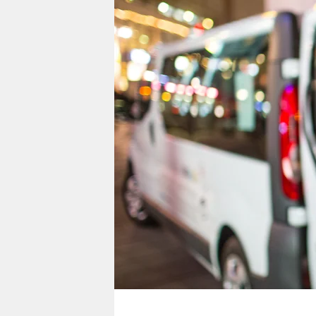
berlin
nord
wahrheit
verlag
verlag
veranstaltungen
shop
fragen & hilfe
unterstützen
abo
genossenschaft