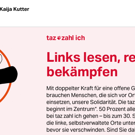
Kaija Kutter
chließung der Haasenburg-Heime hat SPD-Sozia
taz
zahl ich

eele ein eigenes geschlossenes Heim angekündigt.
 stattdessen Alternativen aufzubauen, war unüb
Links lesen, r
ut Scheeles nun beides.
bekämpfen
ritätische Wohlfahrtsverband jetzt bekanntgab, h
h die „Koordinierungsstelle individuelle Unterb
Mit doppelter Kraft für eine offene G
 aufgenommen. Das Projekt wird für zwei Jahre vo
brauchen Menschen, die sich vor O
einsetzen, unsere Solidarität. Die ta
rde mit rund 50.000 Euro finanziert. Auch die K
beginnt im Zentrum“. 50 Prozent a
insam erstellt. Der Begriff „geschlossen“ wird d
bei taz zahl ich gehen – bis zum 30
ber die Zielgruppe erinnert an jene, die noch vor
die linke, selbstverwaltete Orte unte
bevor sie verschwinden. Sind Sie da
Heime kam.