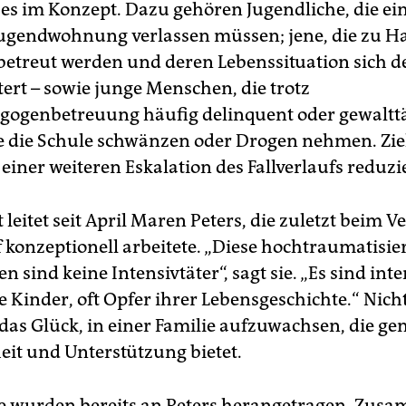
t es im Konzept. Dazu gehören Jugendliche, die e
Jugendwohnung verlassen müssen; jene, die zu H
etreut werden und deren Lebenssituation sich 
tert – sowie junge Menschen, die trotz
gogenbetreuung häufig delinquent oder gewalttä
e die Schule schwänzen oder Drogen nehmen. Ziel 
 einer weiteren Eskalation des Fallverlaufs reduzie
 leitet seit April Maren Peters, die zuletzt beim V
 konzeptionell arbeitete. „Diese hochtraumatisie
n sind keine Intensivtäter“, sagt sie. „Es sind inte
 Kinder, oft Opfer ihrer Lebensgeschichte.“ Nicht
das Glück, in einer Familie aufzuwachsen, die ge
it und Unterstützung bietet.
le wurden bereits an Peters herangetragen. Zus