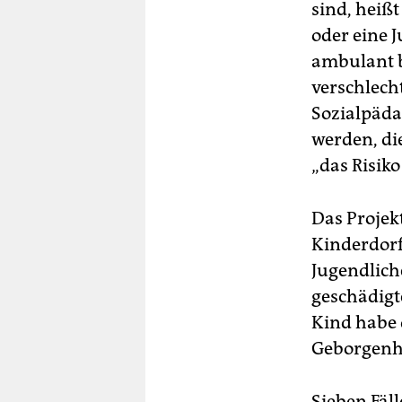
sind, heiß
oder eine 
ambulant b
verschlech
Sozialpäda
werden, di
„das Risiko
Das Projekt
Kinderdorf
Jugendliche
geschädigte
Kind habe 
Geborgenhe
Sieben Fäl