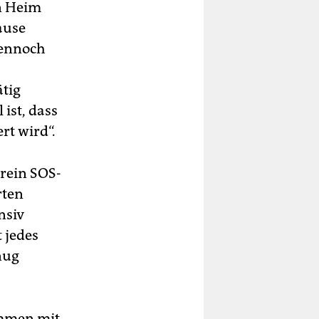
in Heim
ause
dennoch
tig
ist, dass
rt wird“.
erein SOS-
rten
nsiv
 jedes
nug
ammen mit