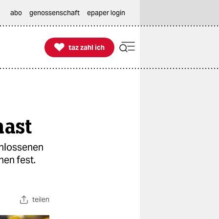
abo
genossenschaft
epaper login

taz zahl ich
taz zahl ich
nast
chlossenen
nen fest.
teilen