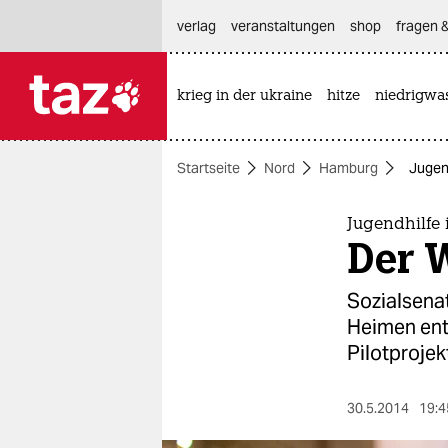
hautnavigation anspringen
hauptinhalt anspringen
footer anspringen
verlag
veranstaltungen
shop
fragen &
krieg in der ukraine
hitze
niedrigwa

taz zahl ich
taz zahl ich
Startseite
Nord
Hamburg
Jugen
themen
politik
Jugendhilfe
Der 
öko
Sozialsenat
gesellschaft
Heimen entw
Pilotprojekt
kultur
sport
30.5.2014
19:4