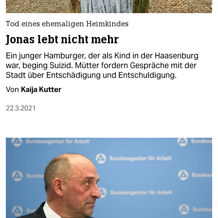
berlin
nord
Tod eines ehemaligen Heimkindes
Jonas lebt nicht mehr
wahrheit
Ein junger Hamburger, der als Kind in der Haasenburg
verlag
war, beging Suizid. Mütter fordern Gespräche mit der
Stadt über Entschädigung und Entschuldigung.
verlag
Von
Kaija Kutter
veranstaltungen
22.3.2021
shop
fragen & hilfe
unterstützen
abo
genossenschaft