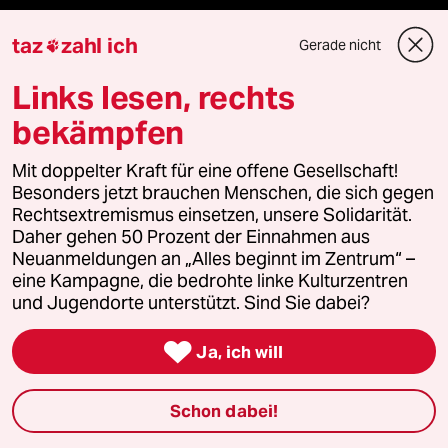
taz
zahl ich
Gerade nicht

taz Blogs
Links lesen, rechts
taz FUTURZWEI
bekämpfen
Le Monde diplomatique
Mit doppelter Kraft für eine offene Gesellschaft!
Besonders jetzt brauchen Menschen, die sich gegen
taz Archiv
Rechtsextremismus einsetzen, unsere Solidarität.
Daher gehen 50 Prozent der Einnahmen aus
Neuanmeldungen an „Alles beginnt im Zentrum“ –
eine Kampagne, die bedrohte linke Kulturzentren
Mehr taz Angebote
und Jugendorte unterstützt. Sind Sie dabei?

Ja, ich will
Reisen
Kantine
Schon dabei!