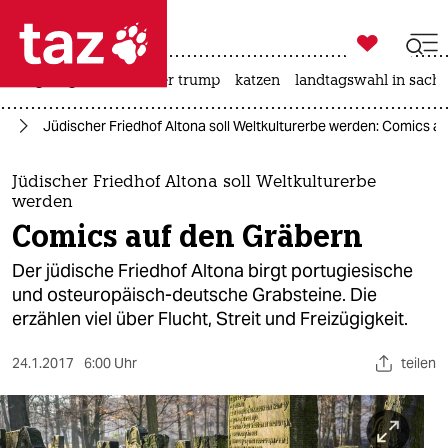

taz zahl ich
bergsteigen
usa unter trump
katzen
landtagswahl in sachs

taz zahl ich
rg
Jüdischer Friedhof Altona soll Weltkulturerbe werden: Comics a
taz zahl ich
themen
Jüdischer Friedhof Altona soll Weltkulturerbe
werden
politik
Comics auf den Gräbern
öko
Der jüdische Friedhof Altona birgt portugiesische
und osteuropäisch-deutsche Grabsteine. Die
gesellschaft
erzählen viel über Flucht, Streit und Freizügigkeit.
kultur
24.1.2017
6:00 Uhr
teilen
sport