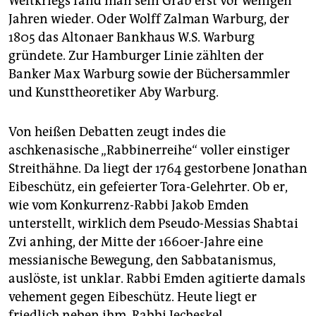
Weltkriegs fand man sein Grab erst vor wenigen
Jahren wieder. Oder Wolff Zalman Warburg, der
1805 das Altonaer Bankhaus W.S. Warburg
gründete. Zur Hamburger Linie zählten der
Banker Max Warburg sowie der Büchersammler
und Kunsttheoretiker Aby Warburg.
Von heißen Debatten zeugt indes die
aschkenasische „Rabbinerreihe“ voller einstiger
Streithähne. Da liegt der 1764 gestorbene Jonathan
Eibeschütz, ein gefeierter Tora-Gelehrter. Ob er,
wie vom Konkurrenz-Rabbi Jakob Emden
unterstellt, wirklich dem Pseudo-Messias Shab­tai
Zvi anhing, der Mitte der 1660er-Jahre eine
messianische Bewegung, den Sabbatanismus,
auslöste, ist unklar. Rabbi Emden agitierte damals
vehement gegen Eibeschütz. Heute liegt er
friedlich neben ihm. Rabbi Jecheskel