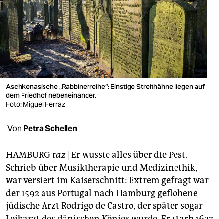
berlin
nord
wahrheit
verlag
verlag
Aschkenasische „Rabbinerreihe“: Einstige Streithähne liegen auf
dem Friedhof nebeneinander.
Foto: Miguel Ferraz
veranstaltungen
shop
Von
Petra Schellen
fragen & hilfe
HAMBURG
taz
| Er wusste alles über die Pest.
unterstützen
Schrieb über Musiktherapie und Medizinethik,
war versiert im Kaiserschnitt: Extrem gefragt war
abo
der 1592 aus Portugal nach Hamburg geflohene
genossenschaft
jüdische Arzt Rodrigo de Castro, der später sogar
Leibarzt des dänischen Königs wurde. Er starb 1627