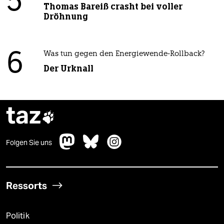
5
Thomas Bareiß crasht bei voller
Dröhnung
6
Was tun gegen den Energiewende-Rollback?
Der Urknall
taz

Folgen Sie uns
Ressorts
Politik