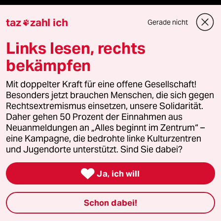
Hitze
taz
zahl ich
Gerade nicht

Krieg in der Ukraine
Links lesen, rechts
bekämpfen
US-Demokraten
Mit doppelter Kraft für eine offene Gesellschaft!
Nahost-Konflikt
Besonders jetzt brauchen Menschen, die sich gegen
Rechtsextremismus einsetzen, unsere Solidarität.
Daher gehen 50 Prozent der Einnahmen aus
Neuanmeldungen an „Alles beginnt im Zentrum“ –
Verlag
eine Kampagne, die bedrohte linke Kulturzentren
und Jugendorte unterstützt. Sind Sie dabei?
Aktuelles

Ja, ich will
Hausblog
Schon dabei!
Die Seitenwende