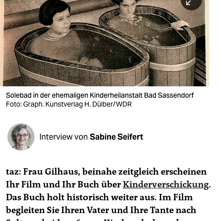
berlin
nord
wahrheit
verlag
verlag
Solebad in der ehemaligen Kinderheilanstalt Bad Sassendorf
Foto: Graph. Kunstverlag H. Dülber/WDR
veranstaltungen
shop
Interview von
Sabine Seifert
fragen & hilfe
unterstützen
taz: Frau Gilhaus, beinahe zeitgleich erscheinen
Ihr Film und Ihr Buch über
Kinderverschickung
.
abo
Das Buch holt historisch weiter aus. Im Film
genossenschaft
begleiten Sie Ihren Vater und Ihre Tante nach