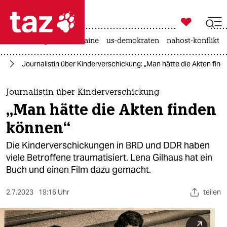

taz zahl ich
hitze
krieg in der ukraine
us-demokraten
nahost-konflikt

taz zahl ich
en
Journalistin über Kinderverschickung: „Man hätte die Akten fin
taz zahl ich
themen
Journalistin über Kinderverschickung
„Man hätte die Akten finden
politik
können“
öko
Die Kinderverschickungen in BRD und DDR haben
viele Betroffene traumatisiert. Lena Gilhaus hat ein
gesellschaft
Buch und einen Film dazu gemacht.
kultur
2.7.2023
19:16 Uhr
teilen
sport