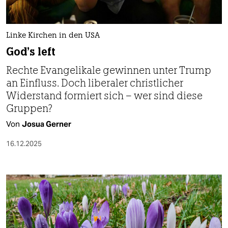
berlin
nord
Linke Kirchen in den USA
wahrheit
God's left
verlag
Rechte Evangelikale gewinnen unter Trump
an Einfluss. Doch liberaler christlicher
verlag
Widerstand formiert sich – wer sind diese
Gruppen?
veranstaltungen
Von
Josua Gerner
shop
16.12.2025
fragen & hilfe
unterstützen
abo
genossenschaft