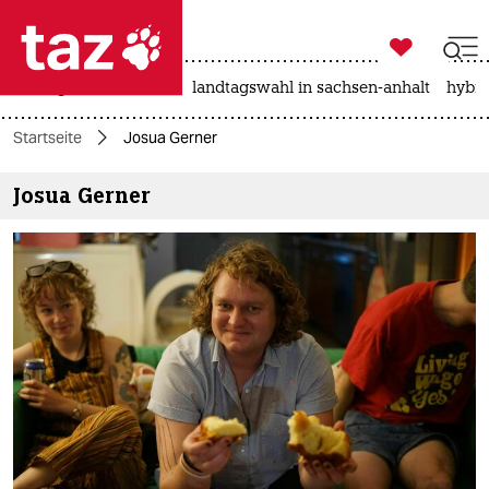

taz zahl ich
niedrigwasser
rente
landtagswahl in sachsen-anhalt
hybri

taz zahl ich
Startseite
Josua Gerner
taz zahl ich
Josua Gerner
themen
politik
öko
gesellschaft
kultur
sport