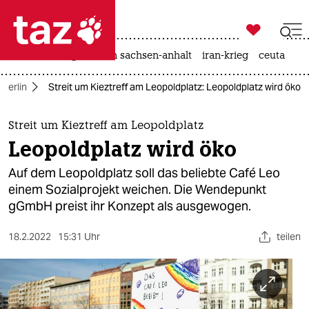

taz zahl ich
hitze
landtagswahl in sachsen-anhalt
iran-krieg
ceuta

taz zahl ich
Berlin
Streit um Kieztreff am Leopoldplatz: Leopoldplatz wird öko
taz zahl ich
themen
Streit um Kieztreff am Leopoldplatz
Leopoldplatz wird öko
politik
Auf dem Leopoldplatz soll das beliebte Café Leo
öko
einem Sozialprojekt weichen. Die Wendepunkt
gGmbH preist ihr Konzept als ausgewogen.
gesellschaft
18.2.2022
15:31 Uhr
teilen
kultur
sport