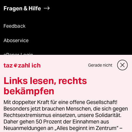
Fragen & Hilfe
Feedback
Aboservice
ePaper Login
taz
zahl ich
Gerade nicht

Downloads für Abonnierende
Links lesen, rechts
bekämpfen
© 2026 taz Verlags und Vertriebs GmbH
Mit doppelter Kraft für eine offene Gesellschaft!
Alle Rechte vorbehalten. Bei rechtlichen Fragen oder für Genehmigungen
wenden Sie sich bitte an
lizenzen@taz.de
Besonders jetzt brauchen Menschen, die sich gegen
Rechtsextremismus einsetzen, unsere Solidarität.
Daher gehen 50 Prozent der Einnahmen aus
Feedback
Redaktionsstatut
Kommune-Richtlinien
KI-
Neuanmeldungen an „Alles beginnt im Zentrum“ –