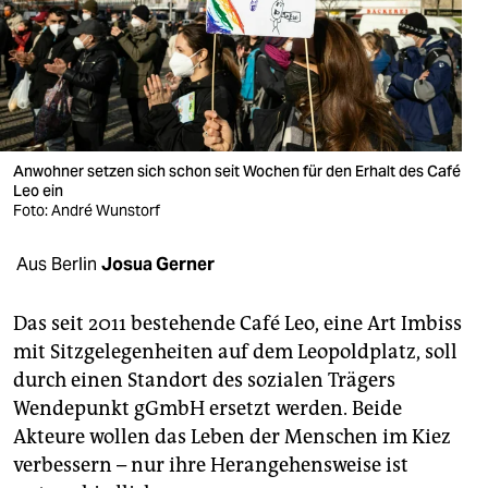
berlin
nord
wahrheit
verlag
Anwohner setzen sich schon seit Wochen für den Erhalt des Café
verlag
Leo ein
Foto: André Wunstorf
veranstaltungen
Aus Berlin
Josua Gerner
shop
fragen & hilfe
Das seit 2011 bestehende Café Leo, eine Art Imbiss
mit Sitzgelegenheiten auf dem Leopoldplatz, soll
unterstützen
durch einen Standort des sozialen Trägers
abo
Wendepunkt gGmbH ersetzt werden. Beide
Akteure wollen das Leben der Menschen im Kiez
genossenschaft
verbessern – nur ihre Herangehensweise ist