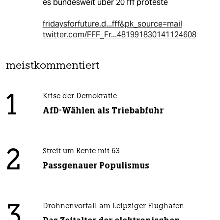
es bundesweit über 20 fff proteste
fridaysforfuture.d...fff&pk_source=mail
twitter.com/FFF_Fr...481991830141124608
meistkommentiert
1
Krise der Demokratie
AfD-Wählen als Triebabfuhr
2
Streit um Rente mit 63
Passgenauer Populismus
3
Drohnenvorfall am Leipziger Flughafen