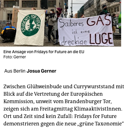
berlin
nord
wahrheit
verlag
verlag
Eine Ansage von Fridays for Future an die EU
Foto: Gerner
veranstaltungen
Aus Berlin
Josua Gerner
shop
fragen & hilfe
Zwischen Glühweinbude und Currywurststand mit
Blick auf die Vertretung der Europäischen
unterstützen
Kommission, unweit vom Brandenburger Tor,
abo
zeigen sich am Freitagmittag KlimaaktivistInnen.
Ort und Zeit sind kein Zufall: Fridays for Future
genossenschaft
demonstrieren gegen die neue „grüne Taxonomie“