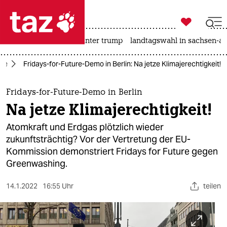

taz zahl ich
nahost-konflikt
usa unter trump
landtagswahl in sachsen-an

taz zahl ich
ure
Fridays-for-Future-Demo in Berlin: Na jetze Klimajerechtigkeit!
taz zahl ich
themen
Fridays-for-Future-Demo in Berlin
Na jetze Klimajerechtigkeit!
politik
Atomkraft und Erdgas plötzlich wieder
öko
zukunftsträchtig? Vor der Vertretung der EU-
Kommission demonstriert Fridays for Future gegen
gesellschaft
Greenwashing.
kultur
14.1.2022
16:55 Uhr
teilen
sport