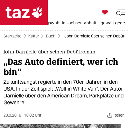

taz zahl ich
hitze
surfen
landtagswahl in sachsen-anhalt
gewalt gegen

taz zahl ich
Startseite
Kultur
Buch
John Darnielle über seinen Debütrom
taz zahl ich
themen
John Darnielle über seinen Debütroman
„Das Auto definiert, wer ich
politik
bin“
öko
Zukunftsangst regierte in den 70er-Jahren in den
USA. In der Zeit spielt „Wolf in White Van“. Der Autor
gesellschaft
Darnielle über den American Dream, Parkplätze und
Gewehre.
kultur
sport
20.9.2016
18:02 Uhr
teilen