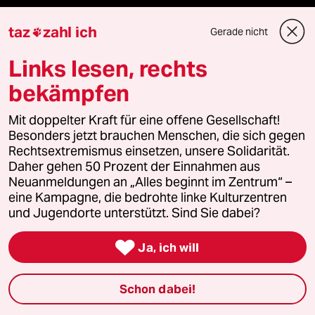
Vergangene
taz
zahl ich
Gerade nicht

taz lab 2027
Links lesen, rechts
bekämpfen
Mehr taz Lesestoff
Mit doppelter Kraft für eine offene Gesellschaft!
Besonders jetzt brauchen Menschen, die sich gegen
Rechtsextremismus einsetzen, unsere Solidarität.
taz Blogs
Daher gehen 50 Prozent der Einnahmen aus
Neuanmeldungen an „Alles beginnt im Zentrum“ –
taz FUTURZWEI
eine Kampagne, die bedrohte linke Kulturzentren
und Jugendorte unterstützt. Sind Sie dabei?
Le Monde diplomatique

Ja, ich will
taz Archiv
Schon dabei!