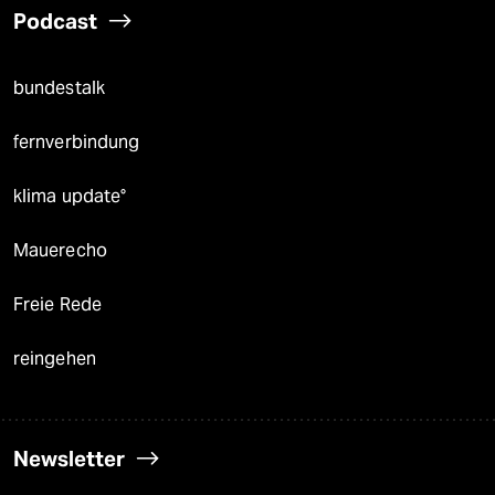
Podcast
bundestalk
fernverbindung
klima update°
Mauerecho
Freie Rede
reingehen
Newsletter