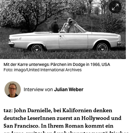
berlin
nord
wahrheit
verlag
verlag
veranstaltungen
Mit der Karre unterwegs: Pärchen im Dodge in 1966, USA
Foto: imago/United International Archives
shop
fragen & hilfe
Interview von
Julian Weber
unterstützen
taz: John Darnielle, bei Kalifornien denken
abo
deutsche LeserInnen zuerst an Hollywood und
genossenschaft
San Francisco. In Ihrem Roman kommt ein