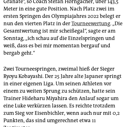
epaper login
Granate“, so Coach Stefan Horngacher, über 143,5
Meter in eine gute Position. Nach Platz zwei im
ersten Springen des Olympiajahres 2022 belegt er
nun den vierten Platz in der
Tourneewertung
. „Die
Gesamtwertung ist mir scheißegal“, sagte er am
Sonntag, „ich schau auf die Einzelspringen und
weiß, dass es bei mir momentan bergauf und
bergab geht.“
Zwei Tourneespringen, zweimal hieß der Sieger
Ryoyu Kobayashi. Der 25 Jahre alte Japaner springt
in einer eigenen Liga. Um seinen Athleten vor
einem zu weiten Sprung zu schützen, hatte sein
Trainer Hideharu Miyahira den Anlauf sogar um
eine Luke verkürzen lassen. Es reichte trotzdem
zum Sieg vor Eisenbichler, wenn auch nur mit 0,2
Punkten, das sind umgerechnet etwa 11