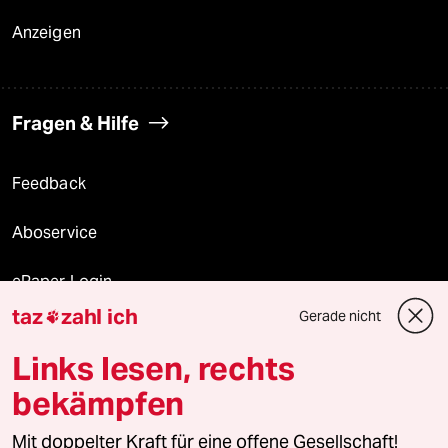
Anzeigen
Fragen & Hilfe
Feedback
Aboservice
ePaper Login
taz
zahl ich
Gerade nicht

Downloads für Abonnierende
Links lesen, rechts
bekämpfen
© 2026 taz Verlags und Vertriebs GmbH
Mit doppelter Kraft für eine offene Gesellschaft!
Alle Rechte vorbehalten. Bei rechtlichen Fragen oder für Genehmigungen