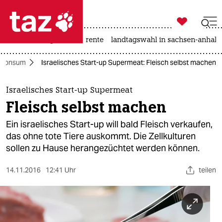

taz zahl ich
hitze
niedrigwasser
rente
landtagswahl in sachsen-anhalt

taz zahl ich
Konsum
Israelisches Start-up Supermeat: Fleisch selbst machen
taz zahl ich
themen
Israelisches Start-up Supermeat
Fleisch selbst machen
politik
Ein israelisches Start-up will bald Fleisch verkaufen,
öko
das ohne tote Tiere auskommt. Die Zellkulturen
sollen zu Hause herangezüchtet werden können.
gesellschaft
14.11.2016
12:41 Uhr
teilen
kultur
sport