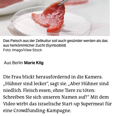
berlin
nord
wahrheit
verlag
Das Fleisch aus der Zellkultur soll auch gesünder werden als das
verlag
aus herkömmlicher Zucht (Symbolbild)
Foto: Imago/View Stock
veranstaltungen
Aus Berlin
Marie Kilg
shop
fragen & hilfe
Die Frau blickt herausfordernd in die Kamera.
„Hühner sind lecker“, sagt sie. „Aber Hühner sind
unterstützen
niedlich. Fleisch essen, ohne Tiere zu töten:
abo
Schreiben Sie sich unseren Namen auf!“ Mit dem
Video wirbt das israelische Start-up Supermeat für
genossenschaft
eine Crowdfunding-Kampagne.