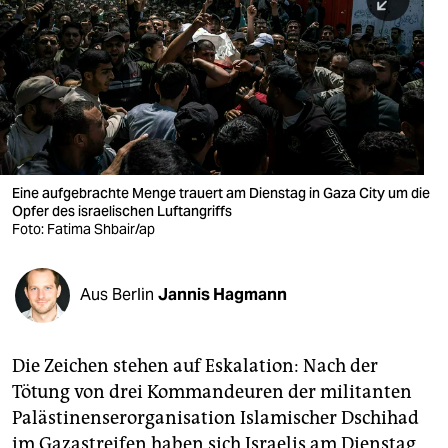
berlin
nord
wahrheit
verlag
verlag
Eine aufgebrachte Menge trauert am Dienstag in Gaza City um die
Opfer des israelischen Luftangriffs
veranstaltungen
Foto: Fatima Shbair/ap
shop
fragen & hilfe
Aus Berlin
Jannis Hagmann
unterstützen
Die Zeichen stehen auf Eskalation: Nach der
abo
Tötung von drei Kommandeuren der militanten
genossenschaft
Palästinenserorganisation Islamischer Dschihad
im Gazastreifen haben sich Israelis am Dienstag