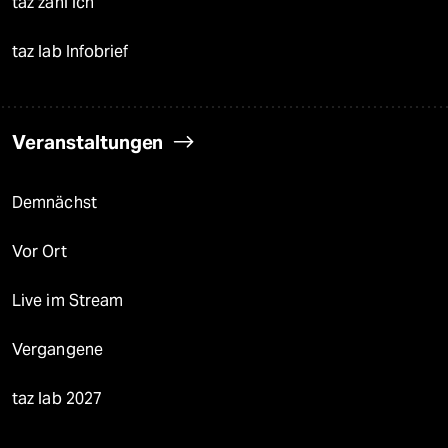
taz zahl ich
taz lab Infobrief
Veranstaltungen
Demnächst
Vor Ort
Live im Stream
Vergangene
taz lab 2027