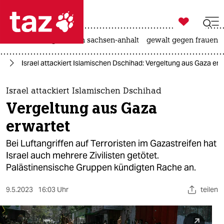

taz zahl ich
hitze
landtagswahl in sachsen-anhalt
gewalt gegen frauen

taz zahl ich
kt
Israel attackiert Islamischen Dschihad: Vergeltung aus Gaza erw
taz zahl ich
themen
Israel attackiert Islamischen Dschihad
Vergeltung aus Gaza
politik
erwartet
öko
Bei Luftangriffen auf Terroristen im Gazastreifen hat
Israel auch mehrere Zivilisten getötet.
gesellschaft
Palästinensische Gruppen kündigten Rache an.
kultur
9.5.2023
16:03 Uhr
teilen
sport