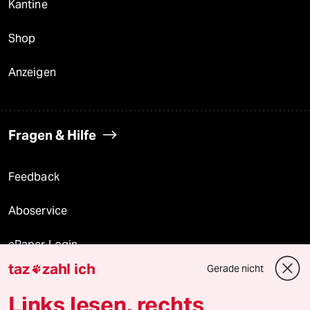
Kantine
Shop
Anzeigen
Fragen & Hilfe
Feedback
Aboservice
ePaper Login
taz
zahl ich
Gerade nicht

Downloads für Abonnierende
Links lesen, rechts