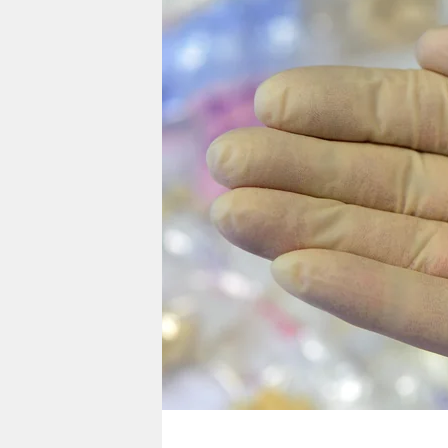
berlin
nord
wahrheit
verlag
verlag
veranstaltungen
shop
fragen & hilfe
unterstützen
abo
genossenschaft