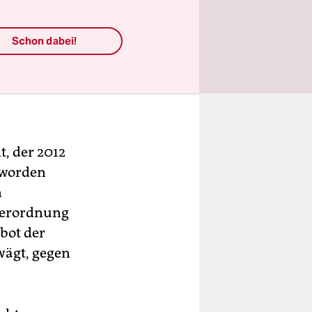
Schon dabei!
, der 2012
 worden
n
Verordnung
rbot der
wägt, gegen