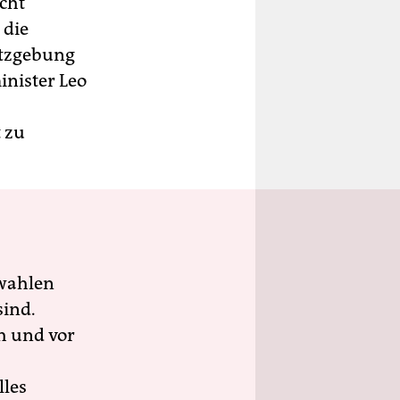
cht
 die
etzgebung
inister Leo
 zu
wahlen
sind.
h und vor
lles