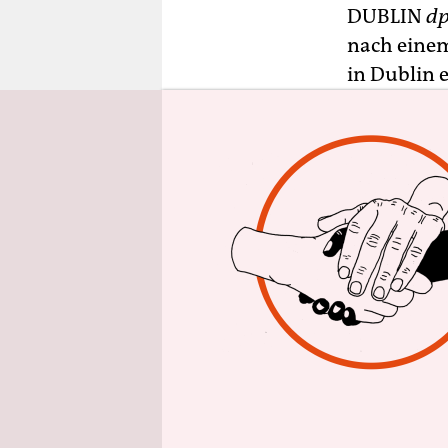
epaper login
DUBLIN
d
nach einem
in Dublin e
den Besitz 
Das Parla
Gesetzeslü
vorbereite
Ziel sei, 