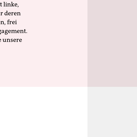
 linke,
ür deren
n, frei
ngagement.
e unsere