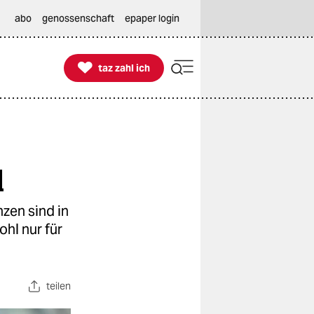
abo
genossenschaft
epaper login

taz zahl ich
taz zahl ich
l
zen sind in
ohl nur für
teilen