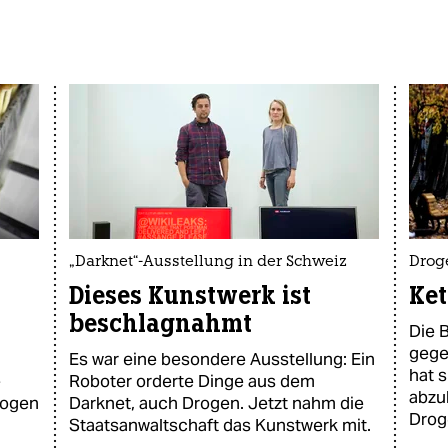
„Darknet“-Ausstellung in der Schweiz
Drog
Dieses Kunstwerk ist
Ket
beschlagnahmt
Die B
gegen
Es war eine besondere Ausstellung: Ein
hat 
e
Roboter orderte Dinge aus dem
abzu
rogen
Darknet, auch Drogen. Jetzt nahm die
Drog
Staatsanwaltschaft das Kunstwerk mit.