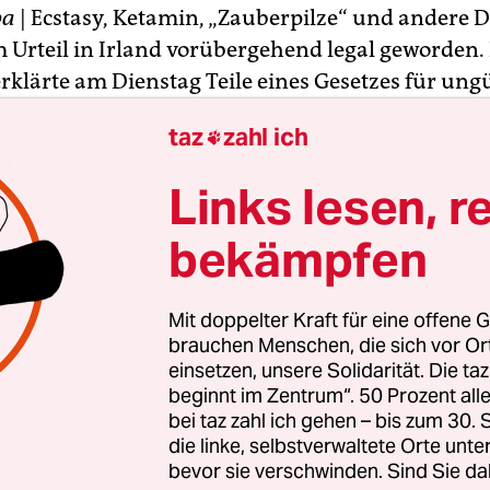
pa
| Ecstasy, Ketamin, „Zauberpilze“ und andere 
 Urteil in Irland vorübergehend legal geworden. 
rklärte am Dienstag Teile eines Gesetzes für ungül
von zahlreichen Substanzen unter Strafe gestellt 
taz
zahl ich

ment kam noch am Abend zusammen, um die ent
Links lesen, r
cke zu schließen. Die Gesetzesvorlage dafür sei s
t gewesen, teilte das Gesundheitsministerium in 
bekämpfen
das Verbot innerhalb von 24 Stunden wieder zu ver
Mit doppelter Kraft für eine offene G
brauchen Menschen, die sich vor O
einsetzen, unsere Solidarität. Die ta
beginnt im Zentrum“. 50 Prozent a
bei taz zahl ich gehen – bis zum 30
die linke, selbstverwaltete Orte unte
bevor sie verschwinden. Sind Sie da