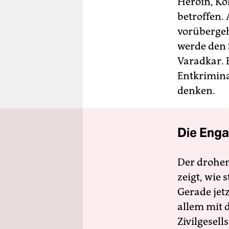
Heroin, Ko
betroffen.
vorübergeh
werde den 
Varadkar. E
Entkrimina
denken.
Die Enga
Der drohe
zeigt, wie
Gerade jet
allem mit d
Zivilgesell