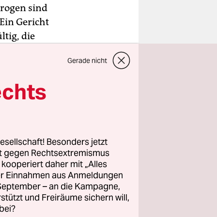
Drogen sind
Ein Gericht
tig, die
hatten.
Gerade nicht
standene
echts
chon
Dublin mit.
ankern.
esellschaft! Besonders jetzt
rt gegen Rechtsextremismus
z kooperiert daher mit „Alles
ller Einnahmen aus Anmeldungen
. September – an die Kampagne,
rstützt und Freiräume sichern will,
bei?