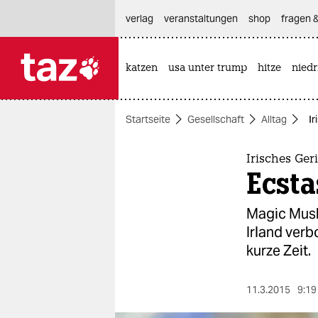
hautnavigation anspringen
hauptinhalt anspringen
footer anspringen
verlag
veranstaltungen
shop
fragen &
katzen
usa unter trump
hitze
nied

taz zahl ich
taz zahl ich
Startseite
Gesellschaft
Alltag
Ir
themen
politik
Irisches Ger
Ecst
öko
Magic Mush
gesellschaft
Irland verb
kurze Zeit.
kultur
sport
11.3.2015
9:19