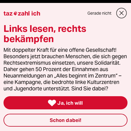
taz
zahl ich
Gerade nicht

Fragen & Hilfe
Links lesen, rechts
Feedback
bekämpfen
Aboservice
Mit doppelter Kraft für eine offene Gesellschaft!
Besonders jetzt brauchen Menschen, die sich gegen
Rechtsextremismus einsetzen, unsere Solidarität.
ePaper Login
Daher gehen 50 Prozent der Einnahmen aus
Neuanmeldungen an „Alles beginnt im Zentrum“ –
Downloads für Abonnierende
eine Kampagne, die bedrohte linke Kulturzentren
und Jugendorte unterstützt. Sind Sie dabei?

Ja, ich will
© 2026 taz Verlags und Vertriebs GmbH
Alle Rechte vorbehalten. Bei rechtlichen Fragen oder für Genehmigungen
wenden Sie sich bitte an
lizenzen@taz.de
Schon dabei!