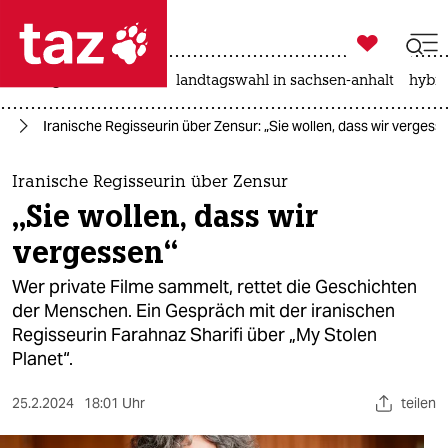

taz zahl ich
niedrigwasser
rente
landtagswahl in sachsen-anhalt
hybri

taz zahl ich
le
Iranische Regisseurin über Zensur: „Sie wollen, dass wir vergess
taz zahl ich
themen
Iranische Regisseurin über Zensur
„Sie wollen, dass wir
politik
vergessen“
öko
Wer private Filme sammelt, rettet die Geschichten
der Menschen. Ein Gespräch mit der iranischen
gesellschaft
Regisseurin Farahnaz Sharifi über „My Stolen
Planet“.
kultur
sport
25.2.2024
18:01 Uhr
teilen