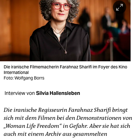
berlin
nord
wahrheit
verlag
verlag
veranstaltungen
Die iranische Filmemacherin Farahnaz Sharifi im Foyer des Kino
International
shop
Foto: Wolfgang Borrs
fragen & hilfe
Interview von
Silvia Hallensleben
unterstützen
Die iranische Regisseurin Farahnaz Sharifi bringt
abo
sich mit dem Filmen bei den Demonstrationen von
„Woman Life Freedom“ in Gefahr. Aber sie hat sich
genossenschaft
auch mit einem Archiv aus gesammelten