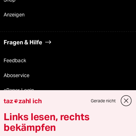
Anzeigen
Fragen & Hilfe
Feedback
Aboservice
ePaper Login
taz
zahl ich
Gerade nicht

Downloads für Abonnierende
Links lesen, rechts
bekämpfen
© 2026 taz Verlags und Vertriebs GmbH