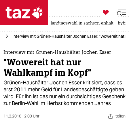

taz zahl ich
niedrigwasser
rente
landtagswahl in sachsen-anhalt
hybri

taz zahl ich
in
Interview mit Grünen-Haushälter Jochen Esser: "Wowereit hat n
taz zahl ich
themen
Interview mit Grünen-Haushälter Jochen Esser
"Wowereit hat nur
politik
Wahlkampf im Kopf"
öko
Grünen-Haushälter Jochen Esser kritisiert, dass es
erst 2011 mehr Geld für Landesbeschäftigte geben
gesellschaft
wird. Für ihn ist das nur ein durchsichtiges Geschenk
zur Berlin-Wahl im Herbst kommenden Jahres
kultur
sport
11.2.2010
2:00 Uhr
teilen