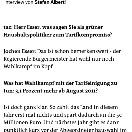
berlin
Interview von
Stefan Alberti
nord
wahrheit
taz: Herr Esser, was sagen Sie als grüner
Haushaltspolitiker zum Tarifkompromiss?
verlag
Jochen Esser:
Das ist schon bemerkenswert - der
verlag
Regierende Bürgermeister hat wohl nur noch
veranstaltungen
Wahlkampf im Kopf.
shop
Was hat Wahlkampf mit der Tarifeinigung zu
fragen & hilfe
tun: 3,1 Prozent mehr ab August 2011?
unterstützen
Ist doch ganz klar: So zahlt das Land in diesem
abo
Jahr erst mal nichts und spart dadurch an die 50
genossenschaft
Millionen Euro. Und nächstes Jahr gibt es dann
pünktlich kurz vor der Abgeordnetenhauswahl im