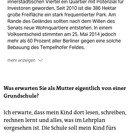
innerstädtischen Viertel ein Quartier mit Potenzial für
Investoren geworden. Seit 2010 ist die 386 Hektar
große Freifläche ein stark frequentierter Park. Am
Rande des Geländes sollten nach dem Willen des
Senats neue Wohnquartiere entstehen. In einem
Volksentscheid stimmten am 25. Mai 2014 jedoch
mehr als 60 Prozent aller Berliner gegen eine solche
Bebauung des Tempelhofer Feldes.
mehr anzeigen
Viele Anwohner fürchteten, dass sich die Aufwertung
der Gegend weiter beschleunigt. Schon länger
steigen die Mieten im Viertel; Alteingesessene
klagen, dass sie es sich kaum mehr leisten könnten,
Was erwarten Sie als Mutter eigentlich von einer
dort zu wohnen.
Grundschule?
Die taz beobachtet diese Veränderungen seit Mai
2010. Bereits veröffentlichte Texte stehen unter
Ich erwarte, dass mein Kind dort lesen, schreiben,
taz.de/schillerkiez
. (
taz)
rechnen lernt und alles, was im Lehrplan
vorgesehen ist. Die Schule soll mein Kind fürs