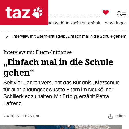

taz zahl ich
nahost-konflikt
landtagswahl in sachsen-anhalt
gewalt gege

taz zahl ich
lin
Interview mit Eltern-Initiative: „Einfach mal in die Schule gehen“
taz zahl ich
themen
Interview mit Eltern-Initiative
„Einfach mal in die Schule
politik
gehen“
öko
Seit vier Jahren versucht das Bündnis „Kiezschule
für alle“ bildungsbewusste Eltern im Neuköllner
gesellschaft
Schillerkiez zu halten. Mit Erfolg, erzählt Petra
Lafrenz.
kultur
sport
7.4.2015
11:25 Uhr
teilen