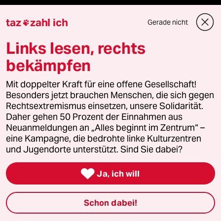
taz
zahl ich
Mehr taz Lesestoff
Gerade nicht

Links lesen, rechts
taz Blogs
bekämpfen
taz FUTURZWEI
Mit doppelter Kraft für eine offene Gesellschaft!
Besonders jetzt brauchen Menschen, die sich gegen
Le Monde diplomatique
Rechtsextremismus einsetzen, unsere Solidarität.
Daher gehen 50 Prozent der Einnahmen aus
Neuanmeldungen an „Alles beginnt im Zentrum“ –
taz Archiv
eine Kampagne, die bedrohte linke Kulturzentren
und Jugendorte unterstützt. Sind Sie dabei?

Mehr taz Angebote
Ja, ich will
Schon dabei!
Reisen