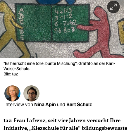
berlin
nord
wahrheit
verlag
verlag
veranstaltungen
"Es herrscht eine tolle, bunte Mischung": Graffito an der Karl-
Weise-Schule.
Bild: taz
shop
fragen & hilfe
unterstützen
Interview von
Nina Apin
und
Bert Schulz
abo
taz: Frau Lafrenz, seit vier Jahren versucht Ihre
genossenschaft
Initiative, „Kiezschule für alle“ bildungsbewusste