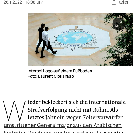
berlin
26.1.2022
18:08 Uhr
teilen
nord
wahrheit
verlag
verlag
veranstaltungen
Interpol Logo auf einem Fußboden
shop
Foto: Laurent Cipriani/ap
fragen & hilfe
W
unterstützen
ieder bekleckert sich die internationale
Strafverfolgung nicht mit Ruhm. Als
abo
letztes Jahr
ein wegen Foltervorwürfen
genossenschaft
umstrittener Generalmajor aus den Arabischen