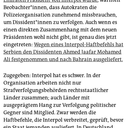
Emiraten Präsident von Interpol wurde
, warnten
epaper login
Beobachter*innen, dass Autokraten die
Polizeiorganisation zunehmend missbrauchen,
um Dis­si­den­t*in­nen zu verfolgen. Auch wenn es
einen direkten Zusammenhang mit dem neuen
Präsidenten wohl nicht gibt, ist genau dies jetzt
eingetreten:
Wegen eines Interpol-Haftbefehls hat
Serbien den Dissidenten Ahmed Jaafar Mohamed
Ali festgenommen und nach Bahrain ausgeliefert.
Zugegeben: Interpol hat es schwer. In der
Organisation arbeiten nicht nur
Strafverfolgungsbehörden rechtsstaatlicher
Länder zusammen; auch Länder mit
ausgeprägtem Hang zur Verfolgung politischer
Gegner sind Mitglied. Zwar werden die
Haftbefehle, die Interpol verbreitet, geprüft, bevor
ein Staat jemanden ausliefert. In Deutschland