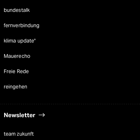
bundestalk
fernverbindung
klima update°
Mauerecho
Freie Rede
reingehen
Newsletter
team zukunft