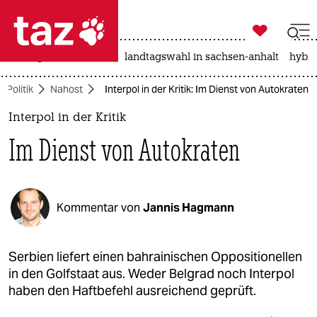

taz zahl ich
niedrigwasser
rente
landtagswahl in sachsen-anhalt
hybri

taz zahl ich
Politik
Nahost
Interpol in der Kritik: Im Dienst von Autokraten
taz zahl ich
Interpol in der Kritik
themen
Im Dienst von Autokraten
politik
öko
Kommentar von
Jannis Hagmann
gesellschaft
kultur
Serbien liefert einen bahrainischen Oppositionellen
in den Golfstaat aus. Weder Belgrad noch Interpol
sport
haben den Haftbefehl ausreichend geprüft.