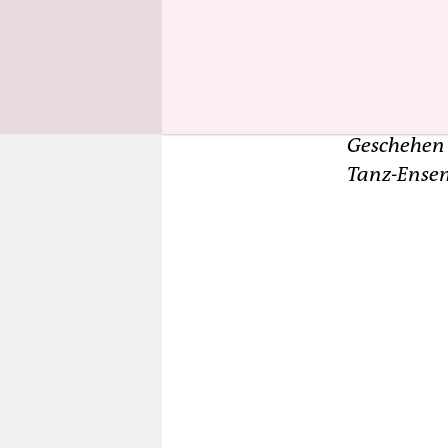
Die entlas
GöteborgsO
Ballette po
läuft. Glei
Intendantin
Geschehen 
Tanz-Ense