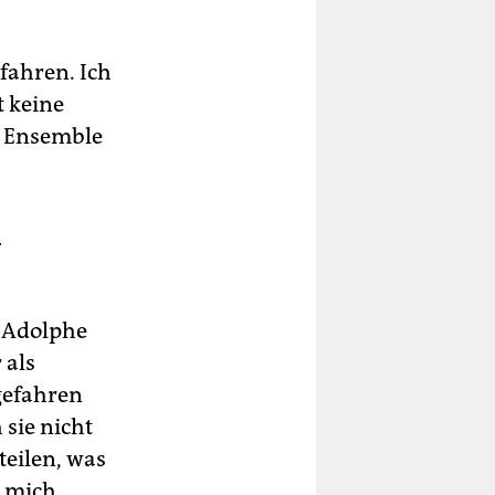
fahren. Ich
t keine
as Ensemble
­
e Adolphe
 als
gefahren
sie nicht
teilen, was
e mich