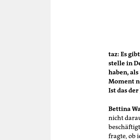
taz: Es gib
stelle in 
haben, als
Moment no
Ist das der
Bettina Wa
nicht darau
beschäftig
fragte, ob 