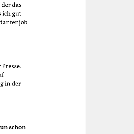
 der das
 ich gut
ndantenjob
 Presse.
uf
g in der
nun schon