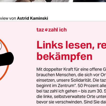
rview von
Astrid Kaminski
taz
zahl ich

en steht das Tanz­theater Wuppertal Pina Bausch 
Links lesen, r
t der öffentlichen Aufmerksamkeit. Im Sommer 2
e Binder zum ersten Mal nach Pina Bauschs Tod e
bekämpfen
ellte Intendantin die künstlerische Leitung des E
er 2018 beschloss der Beirat ihre sofortige Künd
Mit doppelter Kraft für eine offene G
 wird öffentlich vor allem ein lückenhafter Spiel
brauchen Menschen, die sich vor O
 2018/19 genannt. Von anderen Vorwürfen, die au
einsetzen, unsere Solidarität. Die ta
ossier stammen, das im Frühsommer in Teilen der
beginnt im Zentrum“. 50 Prozent a
bei taz zahl ich gehen – bis zum 30
wurde, ist inzwischen keine Rede mehr. Die
Wupper
die linke, selbstverwaltete Orte unte
u
hat unterdessen den Durchstecher an die Presse
bevor sie verschwinden. Sind Sie da