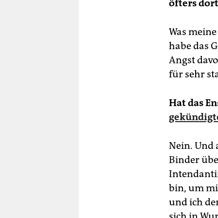
öfters dor
Was meine 
habe das G
Angst davor
für sehr sta
Hat das E
gekündigt
Nein. Und 
Binder übe
Intendanti
bin, um mi
und ich den
sich in Wup