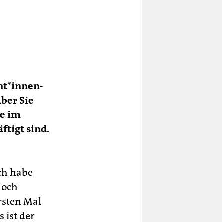
t*in­­nen­
Aber Sie
ie im
tigt sind.
Ich habe
 noch
rsten Mal
s ist der