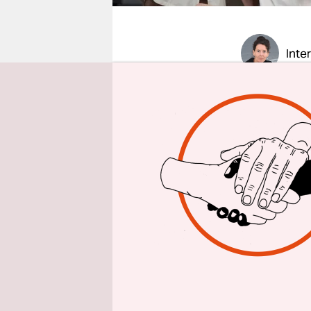
epaper login
Inte
Seit Monat
Rampenlich
mit Adolph
außen best
an. Im Somm
Grund dafür
die Saison
internen D
zugespielt 
Rundscha