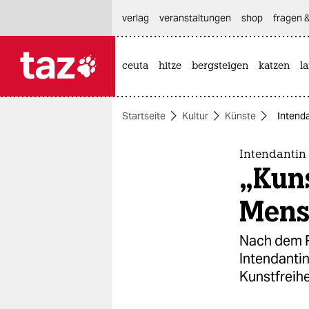
hautnavigation anspringen
hauptinhalt anspringen
footer anspringen
verlag
veranstaltungen
shop
fragen &
ceuta
hitze
bergsteigen
katzen
l

taz zahl ich
taz zahl ich
Startseite
Kultur
Künste
Intend
themen
politik
Intendantin
„Kun
öko
Mens
gesellschaft
Nach dem R
kultur
Intendantin
Kunstfreihe
sport