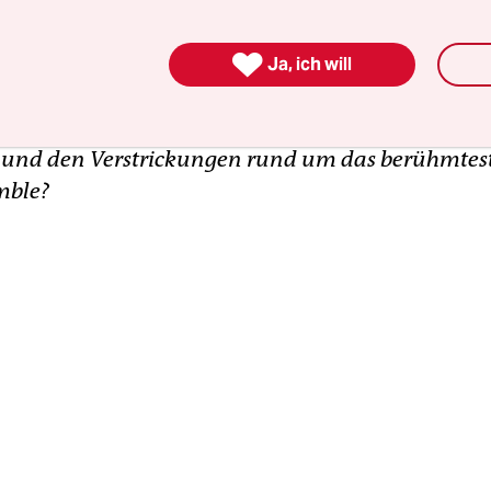
sene Intendantin Adolphe Binder, die zuvor das
perans Danskompani in die Weltspitze zeitgenöss

sitioniert hatte, klagt gegen ihre Kündigung. Der 
Ja, ich will
chzeitig wurde mit Bettina Wagner-Bergelt gerade
 bestellt. Wie positioniert man sich in dieser Sit
und den Verstrickungen rund um das berühmtest
mble?