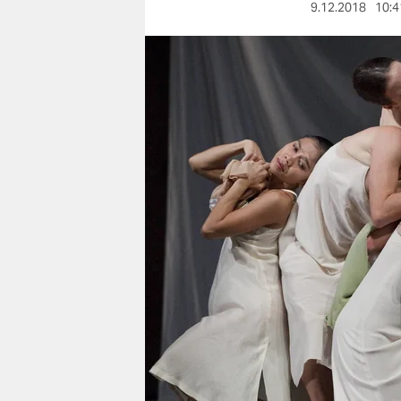
berlin
9.12.2018
10:4
nord
wahrheit
verlag
verlag
veranstaltungen
shop
fragen & hilfe
unterstützen
abo
genossenschaft