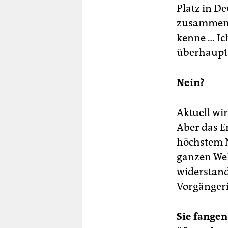
Platz in De
zusammenfa
kenne … Ic
überhaupt 
Nein?
Aktuell wi
Aber das E
höchstem Ni
ganzen Welt
widerstand
Vorgängeri
Sie fangen