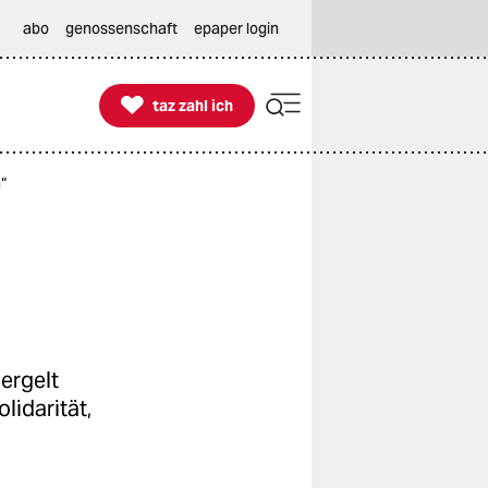
abo
genossenschaft
epaper login

taz zahl ich
taz zahl ich
“
ergelt
lidarität,