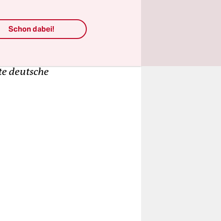
ischer
Prozess
Schon dabei!
 eine neue
uation zum
e deutsche