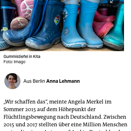
berlin
nord
wahrheit
verlag
verlag
Gummistiefel in Kita
Foto: Imago
veranstaltungen
shop
Aus Berlin
Anna Lehmann
fragen & hilfe
unterstützen
„Wir schaffen das“, meinte Angela Merkel im
Sommer 2015 auf dem Höhepunkt der
abo
Flüchtlingsbewegung nach Deutschland. Zwischen
genossenschaft
2015 und 2017 stellten über eine Million Menschen