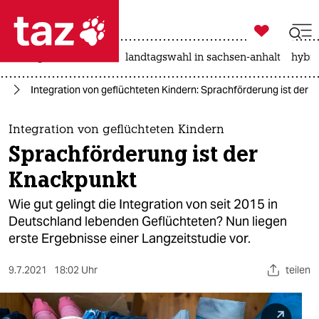

taz zahl ich
niedrigwasser
rente
landtagswahl in sachsen-anhalt
hybri

taz zahl ich
ng
Integration von geflüchteten Kindern: Sprachförderung ist der 
taz zahl ich
themen
Integration von geflüchteten Kindern
Sprachförderung ist der
politik
Knackpunkt
öko
Wie gut gelingt die Integration von seit 2015 in
Deutschland lebenden Geflüchteten? Nun liegen
gesellschaft
erste Ergebnisse einer Langzeitstudie vor.
kultur
9.7.2021
18:02 Uhr
teilen
sport