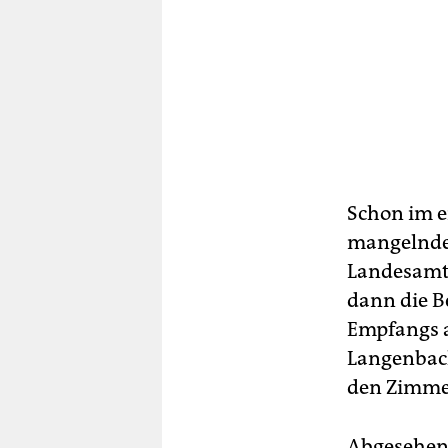
Schon im e
mangelnde 
Landesamts
dann die B
Empfangs a
Langenbach
den Zimme
Abgesehen 