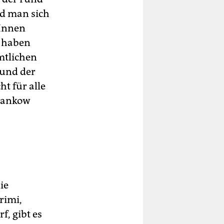
d man sich
rInnen
 haben
mtlichen
 und der
t für alle
 Pankow
ie
rimi,
f, gibt es