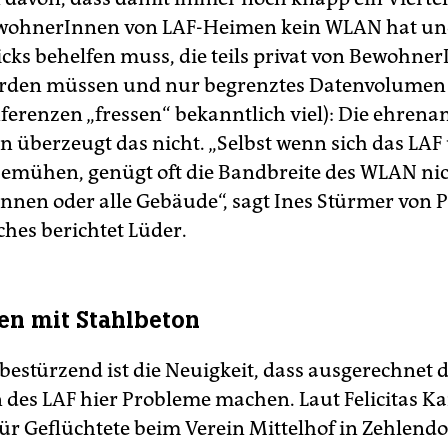
wohnerInnen von LAF-Heimen kein WLAN hat un
ticks behelfen muss, die teils privat von Bewohne
erden müssen und nur begrenztes Datenvolumen
erenzen „fressen“ bekanntlich viel): Die ehrena
n überzeugt das nicht. „Selbst wenn sich das LAF
bemühen, genügt oft die Bandbreite des WLAN nich
nen oder alle Gebäude“, sagt Ines Stürmer von
iches berichtet Lüder.
n mit Stahlbeton
bestürzend ist die Neuigkeit, dass ausgerechnet d
des LAF hier Probleme machen. Laut Felicitas Ka
ür Geflüchtete beim Verein Mittelhof in Zehlendor