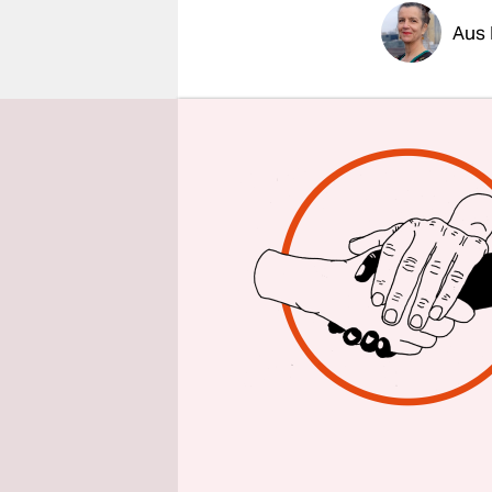
epaper login
Aus 
Homeschool
Umso mehr 
Voraussetz
schnelles 
können ein
der Pandem
ausreichen
„Nach unse
Internet i
Bewohnerzi
abgesehen 