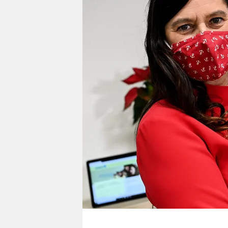
berlin
nord
wahrheit
verlag
verlag
veranstaltungen
shop
fragen & hilfe
unterstützen
abo
genossenschaft