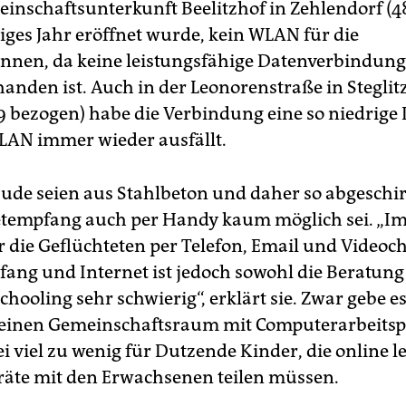
einschaftsunterkunft Beelitzhof in Zehlendorf (48
riges Jahr eröffnet wurde, kein WLAN für die
nen, da keine leistungsfähige Datenverbindun
anden ist. Auch in der Leonorenstraße in Steglit
19 bezogen) habe die Verbindung eine so niedrige 
LAN immer wieder ausfällt.
ude seien aus Stahlbeton und daher so abgeschir
etempfang auch per Handy kaum möglich sei. „I
r die Geflüchteten per Telefon, Email und Videoc
ng und Internet ist jedoch sowohl die Beratung
ooling sehr schwierig“, erklärt sie. Zwar gebe es
einen Gemeinschaftsraum mit Computerarbeitsp
ei viel zu wenig für Dutzende Kinder, die online 
eräte mit den Erwachsenen teilen müssen.