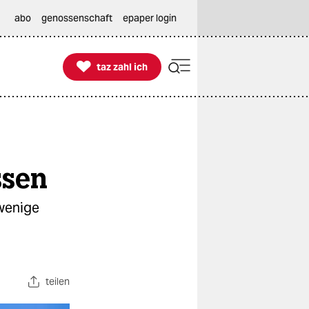
abo
genossenschaft
epaper login

taz zahl ich
taz zahl ich
ssen
 wenige
u
teilen