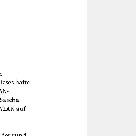
s
ieses hatte
LAN-
 Sascha
 WLAN auf
 der rund