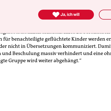
ren, in dem man keinen Arbeitsplatz hat und die
r um einen herum spielen“, sagt Amei von Hüls

Ja, ich will
itiative Willkommen im Westend. Christian Lüder 
nzt: „Dazu hat kaum ein Kind bisher ein versproc
dgerät tatsächlich erhalten. Infos zu besondere
n für benachteiligte geflüchtete Kinder werden 
oder nicht in Übersetzungen kommuniziert. Dami
n und Beschulung massiv verhindert und eine o
igte Gruppe wird weiter abgehängt.“