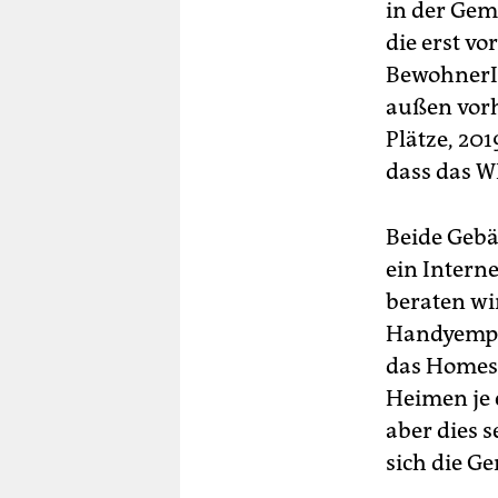
in der Gem
die erst vo
BewohnerIn
außen vorh
Plätze, 20
dass das W
Beide Gebä
ein Intern
beraten wi
Handyempfa
das Homesch
Heimen je 
aber dies s
sich die G