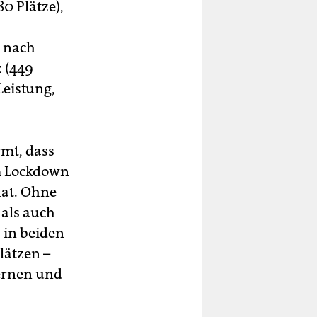
0 Plätze),
g nach
z (449
Leistung,
mt, dass
m Lockdown
hat. Ohne
 als auch
 in beiden
lätzen –
lernen und