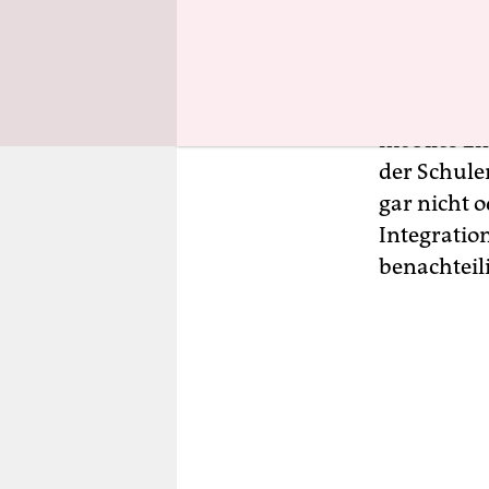
konzentrie
Geschwiste
von der In
hilft ergä
mobiles En
der Schule
gar nicht 
Integratio
benachteil