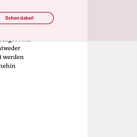
 kleinen
en-Poensgen
Schon dabei!
von Berlin
henes
n Angeboten
entweder
t werden
hnehin