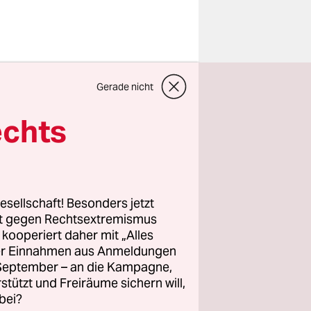
Belastung.
Gerade nicht
entaren
t haben:
echts
htete
h Beginn
kein
taz.
esellschaft! Besonders jetzt
rt gegen Rechtsextremismus
z kooperiert daher mit „Alles
eicht das
ller Einnahmen aus Anmeldungen
 von den
. September – an die Kampagne,
nz
rstützt und Freiräume sichern will,
bei?