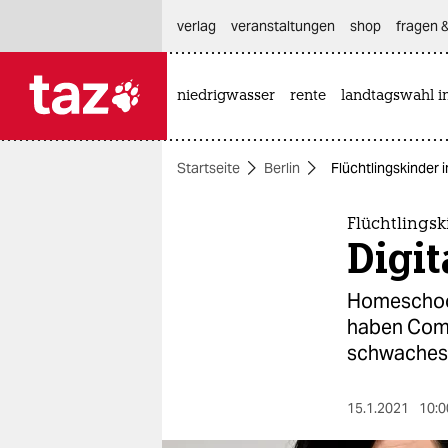
hautnavigation anspringen
hauptinhalt anspringen
footer anspringen
verlag
veranstaltungen
shop
fragen &
niedrigwasser
rente
landtagswahl i

taz zahl ich
taz zahl ich
Startseite
Berlin
Flüchtlingskinder
themen
politik
Flüchtlings
Digit
öko
Homeschooli
gesellschaft
haben Comp
schwaches 
kultur
sport
15.1.2021
10:0