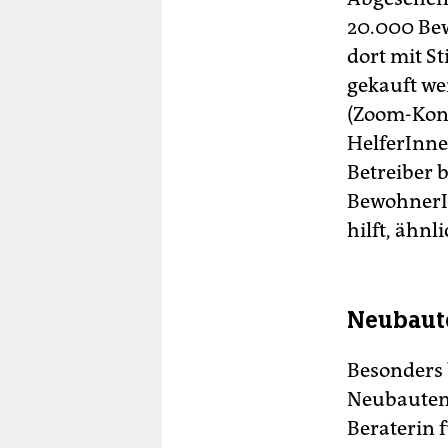
20.000 Be
dort mit S
gekauft w
(Zoom-Konf
HelferInne
Betreiber 
BewohnerIn
hilft, ähnl
Neubaute
Besonders 
Neubauten 
Beraterin f