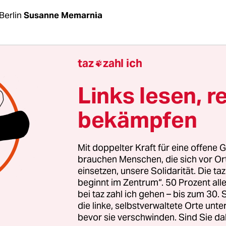
Berlin
Susanne Memarnia
ing ist für viele Eltern und Kinder eine enorme 
taz
zahl ich

gilt dies für Familien, die nicht einmal die elem
ungen für einen gelingenden digitalen Unterrich
Links lesen, r
Internet und die passende Hardware. Viele Geflüc
bekämpfen
 Lied davon singen. Denn auch zehn Monate nac
ie gibt es in vielen Gemeinschaftsunterkünften 
des WLAN, berichten FlüchtlingshelferInnen der 
Mit doppelter Kraft für eine offene G
brauchen Menschen, die sich vor O
einsetzen, unsere Solidarität. Die ta
rer wie auch der Erfahrung anderer Initiativen r
beginnt im Zentrum“. 50 Prozent a
n den meisten Heimen noch immer nicht aus, um
bei taz zahl ich gehen – bis zum 30
mmern aus digitalem Unterricht zu folgen – ga
die linke, selbstverwaltete Orte unte
bevor sie verschwinden. Sind Sie da
von der Schwierigkeit, sich in einem Zimmer zu