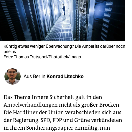
berlin
nord
wahrheit
verlag
Künftig etwas weniger Überwachung? Die Ampel ist darüber noch
verlag
uneins
Foto: Thomas Trutschel/Photothek/imago
veranstaltungen
shop
Aus Berlin
Konrad Litschko
fragen & hilfe
Das Thema Innere Sicherheit galt in den
unterstützen
Ampelverhandlungen
nicht als großer Brocken.
abo
Die Hardliner der Union verabschieden sich aus
der Regierung. SPD, FDP und Grüne verkündeten
genossenschaft
in ihrem Sondierungspapier einmütig, nun