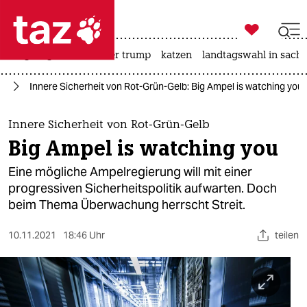

taz zahl ich
bergsteigen
usa unter trump
katzen
landtagswahl in sachs

taz zahl ich
25
Innere Sicherheit von Rot-Grün-Gelb: Big Ampel is watching you
taz zahl ich
themen
Innere Sicherheit von Rot-Grün-Gelb
Big Ampel is watching you
politik
Eine mögliche Ampelregierung will mit einer
öko
progressiven Sicherheitspolitik aufwarten. Doch
beim Thema Überwachung herrscht Streit.
gesellschaft
10.11.2021
18:46 Uhr
teilen
kultur
sport