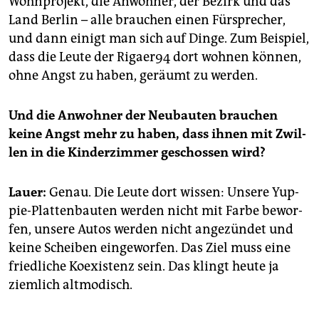
Wohn­pro­jekt, die An­woh­ner, der Be­zirk und das
Land Ber­lin – alle brau­chen einen Für­spre­cher,
und dann ei­nigt man sich auf Dinge. Zum Bei­spiel,
dass die Leute der Ri­ga­e­r94 dort woh­nen kön­nen,
ohne Angst zu haben, ge­räumt zu wer­den.
Und die An­woh­ner der Neu­bau­ten brau­chen
keine Angst mehr zu haben, dass ihnen mit Zwil­
len in die Kin­der­zim­mer ge­schos­sen wird?
Lauer:
Genau. Die Leute dort wis­sen: Un­se­re Yup­
pie-Plat­ten­bau­ten wer­den nicht mit Farbe be­wor­
fen, un­se­re Autos wer­den nicht an­ge­zün­det und
keine Schei­ben ein­ge­wor­fen. Das Ziel muss eine
fried­li­che Ko­exis­tenz sein. Das klingt heute ja
ziem­lich alt­mo­disch.