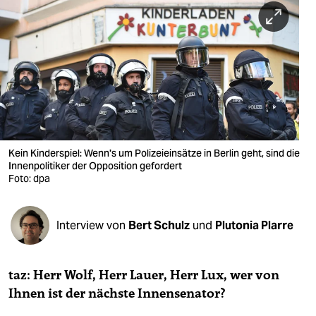
berlin
nord
wahrheit
verlag
verlag
veranstaltungen
Kein Kinderspiel: Wenn's um Polizeieinsätze in Berlin geht, sind die
Innenpolitiker der Opposition gefordert
shop
Foto: dpa
fragen & hilfe
Interview von
Bert Schulz
und
Plutonia Plarre
unterstützen
abo
taz: Herr Wolf, Herr Lauer, Herr Lux, wer von
genossenschaft
Ihnen ist der nächs­te In­nen­se­na­tor?