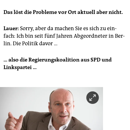
Das löst die Pro­ble­me vor Ort ak­tu­ell aber nicht.
Lauer:
Sorry, aber da ma­chen Sie es sich zu ein­
fach: Ich bin seit fünf Jah­ren Ab­ge­ord­ne­ter in Ber­
lin. Die Po­li­tik davor …
… also die Re­gie­rungs­ko­ali­ti­on aus SPD und
Links­par­tei …