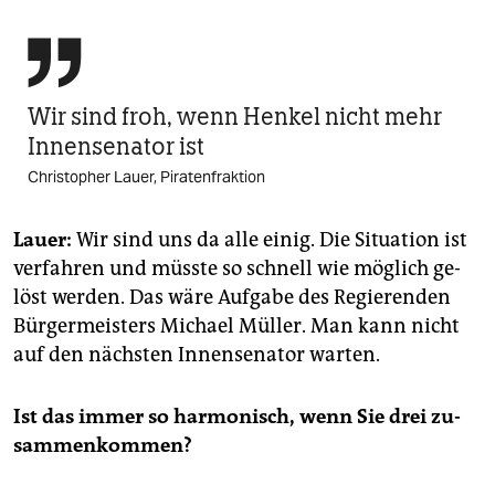

Wir sind froh, wenn Henkel nicht mehr
Innensenator ist
Christopher Lauer, Piratenfraktion
Lauer:
Wir sind uns da alle einig. Die Si­tua­ti­on ist
ver­fah­ren und müss­te so schnell wie mög­lich ge­
löst wer­den. Das wäre Auf­ga­be des Re­gie­ren­den
Bür­ger­meis­ters Micha­el Mül­ler. Man kann nicht
auf den nächs­ten In­nen­se­na­tor war­ten.
Ist das immer so har­mo­nisch, wenn Sie drei zu­
sam­men­kom­men?