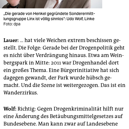
„Die ge­ra­de von Hen­kel ge­grün­de­te Son­der­er­mitt­
lungs­grup­pe Linx ist völ­lig sinn­los“: Udo Wolf, Linke​
Foto: dpa
Lauer:
… hat viele Wei­chen ex­trem be­schis­sen ge­
stellt. Die Folge: Ge­ra­de bei der Dro­gen­po­li­tik geht
es nicht über Ver­drän­gung hin­aus. Etwa am Wein­
berg­spark in Mitte: 2011 war Dro­gen­han­del dort
ein gro­ßes Thema. Eine Bür­ger­initia­ti­ve hat sich
da­ge­gen ge­wandt, der Park wurde hübsch ge­
macht. Und die Szene ist wei­ter­ge­zo­gen. Das ist ein
Wan­der­zir­kus.
Wolf:
Rich­tig: Gegen Dro­gen­kri­mi­na­li­tät hilft nur
eine Än­de­rung des Be­täu­bungs­mit­tel­ge­set­zes auf
Bun­des­ebe­ne. Man kann zwar auf Lan­des­ebe­ne