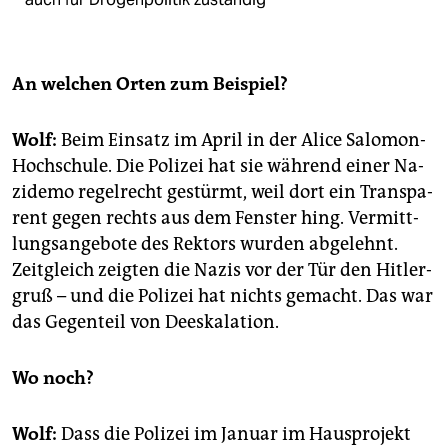
An wel­chen Orten zum Bei­spiel?
Wolf:
Beim Ein­satz im April in der Alice Sa­lo­mon-
Hoch­schu­le. Die Po­li­zei hat sie wäh­rend einer Na­
zi­de­mo re­gel­recht ge­stürmt, weil dort ein Trans­pa­
rent gegen rechts aus dem Fens­ter hing. Ver­mitt­
lungs­an­ge­bo­te des Rek­tors wur­den ab­ge­lehnt.
Zeit­gleich zeig­ten die Nazis vor der Tür den Hit­ler­
gruß – und die Po­li­zei hat nichts ge­macht. Das war
das Ge­gen­teil von De­es­ka­la­ti­on.
Wo noch?
Wolf:
Dass die Po­li­zei im Ja­nu­ar im Haus­pro­jekt