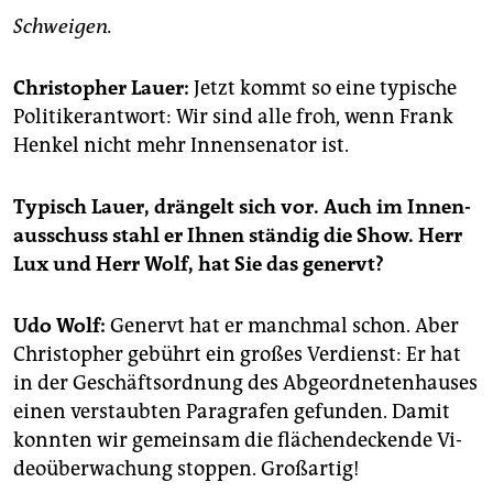
epaper login
Schwei­gen.
Chris­to­pher Lauer:
Jetzt kommt so eine ty­pi­sche
Po­li­ti­kerant­wort: Wir sind alle froh, wenn Frank
Hen­kel nicht mehr In­nen­se­na­tor ist.
Ty­pisch Lauer, drän­gelt sich vor. Auch im In­nen­
aus­schuss stahl er Ihnen stän­dig die Show. Herr
Lux und Herr Wolf, hat Sie das ge­nervt?
Udo Wolf:
Ge­nervt hat er manch­mal schon. Aber
Chris­to­pher ge­bührt ein gro­ßes Ver­dienst: Er hat
in der Ge­schäfts­ordnung des Ab­ge­ord­ne­ten­hau­ses
einen ver­staub­ten Pa­ra­gra­fen ge­fun­den. Damit
konn­ten wir ge­mein­sam die flä­chen­de­cken­de Vi­
deo­über­wa­chung stop­pen. Groß­ar­tig!