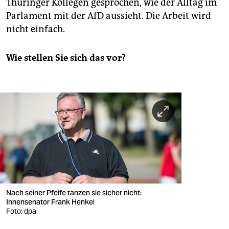
Thü­rin­ger Kol­le­gen ge­spro­chen, wie der All­tag im
Par­la­ment mit der AfD aus­sieht. Die Ar­beit wird
nicht ein­fach.
Wie stel­len Sie sich das vor?
Nach seiner Pfeife tanzen sie sicher nicht:
Innensenator Frank Henkel
Foto: dpa