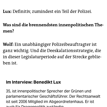
Lux:
De­fi­ni­tiv, zu­min­dest ein Teil der Po­li­zei.
Was sind die bren­nends­ten in­nen­po­li­ti­schen The­
men?
Wolf:
Ein un­ab­hän­gi­ger Po­li­zei­be­auf­trag­ter ist
ganz wich­tig. Und die Dee­s­ka­la­ti­ons­stra­te­gie, die
in die­ser Le­gis­la­tur­pe­ri­ode auf der Stre­cke ge­blie­
ben ist.
Im Interview: Benedikt Lux
35, ist innenpolitischer Sprecher der Grünen und
parlamentarischer Geschäftsführer. Der Rechtsanwalt
ist seit 2006 Mitglied im Abgeordnetenhaus. Er ist
auch für Drogenpolitik zuständig