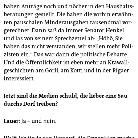
haben An­trä­ge noch und nö­cher in den Haus­halts­
be­ra­tun­gen ge­stellt. Die haben die vor­hin er­wähn­
ten pau­scha­len Min­der­aus­ga­ben tau­send­mal vor­
ge­rech­net. Dann saß da immer Se­na­tor Hen­kel
und las von sei­nem Sprech­zet­tel ab: „Höhö, Sie
haben das nicht ver­stan­den, wir stel­len mehr Po­li­
zis­ten ein.“ Das war dann die po­li­ti­sche De­bat­te.
Und die Öf­fent­lich­keit ist eben mehr an Kra­wall­
ge­schich­ten am Görli, am Kotti und in der Ri­ga­er
in­ter­es­siert.
Jetzt sind die Me­di­en schuld, die lie­ber eine Sau
durchs Dorf trei­ben?
Lauer:
Ja – und nein.