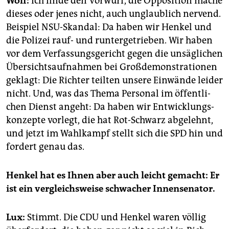
Wolf:
Ich finde den Vor­wurf, die Op­po­si­ti­on mache
die­ses oder jenes nicht, auch un­glaub­lich ner­vend.
Bei­spiel NSU-Skan­dal: Da haben wir Hen­kel und
die Po­li­zei rauf- und run­ter­ge­trie­ben. Wir haben
vor dem Ver­fas­sungs­ge­richt gegen die un­säg­li­chen
Über­sichts­auf­nah­men bei Groß­de­mons­tra­tio­nen
ge­klagt: Die Rich­ter teil­ten un­se­re Ein­wän­de lei­der
nicht. Und, was das Thema Per­so­nal im öf­fent­li­
chen Dienst an­geht: Da haben wir Ent­wick­lungs­
kon­zep­te vor­legt, die hat Rot-Schwarz ab­ge­lehnt,
und jetzt im Wahl­kampf stellt sich die SPD hin und
for­dert genau das.
Hen­kel hat es Ihnen aber auch leicht ge­macht: Er
ist ein ver­gleichs­wei­se schwa­cher In­nen­se­na­tor.
Lux:
Stimmt. Die CDU und Hen­kel waren völ­lig