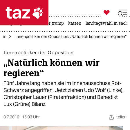

taz zahl ich
bergsteigen
usa unter trump
katzen
landtagswahl in sachs

taz zahl ich
rlin
Innenpolitiker der Opposition: „Natürlich können wir regieren“
taz zahl ich
themen
Innenpolitiker der Opposition
„Natürlich können wir
politik
regieren“
öko
Fünf Jahre lang haben sie im Innenausschuss Rot-
Schwarz angegriffen. Jetzt ziehen Udo Wolf (Linke),
gesellschaft
Christopher Lauer (Piratenfraktion) und Benedikt
Lux (Grüne) Bilanz.
kultur
sport
8.7.2016
15:03 Uhr
teilen