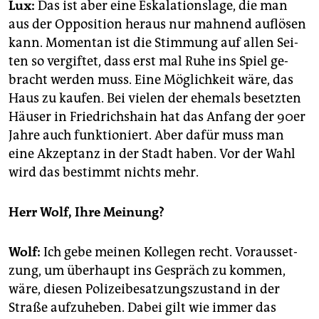
Lux:
Das ist aber eine Es­ka­la­ti­ons­la­ge, die man
aus der Op­po­si­ti­on her­aus nur mah­nend auf­lö­sen
kann. Mo­men­tan ist die Stim­mung auf allen Sei­
ten so ver­gif­tet, dass erst mal Ruhe ins Spiel ge­
bracht wer­den muss. Eine Mög­lich­keit wäre, das
Haus zu kau­fen. Bei vie­len der ehe­mals be­setz­ten
Häu­ser in Fried­richs­hain hat das An­fang der 90er
Jahre auch funk­tio­niert. Aber dafür muss man
eine Ak­zep­tanz in der Stadt haben. Vor der Wahl
wird das be­stimmt nichts mehr.
Herr Wolf, Ihre Mei­nung?
Wolf:
Ich gebe mei­nen Kol­le­gen recht. Vor­aus­set­
zung, um über­haupt ins Ge­spräch zu kom­men,
wäre, die­sen Po­li­zei­be­sat­zungs­zu­stand in der
Stra­ße auf­zu­he­ben. Dabei gilt wie immer das