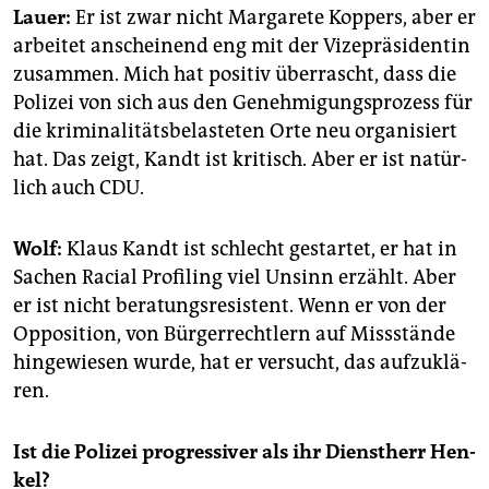
Lauer:
Er ist zwar nicht Mar­ga­re­te Kop­pers, aber er
ar­bei­tet an­schei­nend eng mit der Vi­ze­prä­si­den­tin
zu­sam­men. Mich hat po­si­tiv über­rascht, dass die
Po­li­zei von sich aus den Ge­neh­mi­gungs­pro­zess für
die kri­mi­na­li­täts­be­las­te­ten Orte neu or­ga­ni­siert
hat. Das zeigt, Kandt ist kri­tisch. Aber er ist na­tür­
lich auch CDU.
Wolf:
Klaus Kandt ist schlecht ge­star­tet, er hat in
Sa­chen Ra­ci­al Pro­filing viel Un­sinn er­zählt. Aber
er ist nicht be­ra­tungs­re­sis­tent. Wenn er von der
Op­po­si­ti­on, von Bür­ger­recht­lern auf Mis­sstän­de
hin­ge­wie­sen wurde, hat er ver­sucht, das auf­zu­klä­
ren.
Ist die Po­li­zei pro­gres­si­ver als ihr Dienst­herr Hen­
kel?