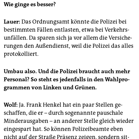
Wie ginge es bes­ser?
Lauer:
Das Ord­nungs­amt könn­te die Po­li­zei bei
be­stimm­ten Fäl­len ent­las­ten, etwa bei Ver­kehrs­
un­fäl­len. Da spa­ren sich ja vor allem die Ver­si­che­
run­gen den Au­ßen­dienst, weil die Po­li­zei das alles
pro­to­kol­liert.
Umbau also. Und die Po­li­zei braucht auch mehr
Per­so­nal? So steht es je­den­falls in den Wahl­pro­
gram­men von Lin­ken und Grü­nen.
Wolf:
Ja. Frank Hen­kel hat ein paar Stel­len ge­
schaf­fen, die er – durch so­ge­nann­te pau­scha­le
Min­der­aus­ga­ben – an an­de­rer Stel­le gleich wie­der
ein­ge­spart hat. So kön­nen Po­li­zei­be­am­te eben
nicht auf der Stra­ße Prä­senz zei­gen, son­dern sit­