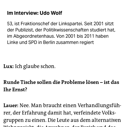
Im Interview: Udo Wolf
53, ist Fraktionschef der Linkspartei. Seit 2001 sitzt
der Publizist, der Politikwissenschaften studiert hat,
im Abgeordnetenhaus. Von 2001 bis 2011 haben
Linke und SPD in Berlin zusammen regiert
Lux:
Ich glau­be schon.
Runde Ti­sche sol­len die Pro­ble­me lösen – ist das
Ihr Ernst?
Lauer:
Nee. Man braucht einen Ver­hand­lungs­füh­
rer, der Er­fah­rung damit hat, ver­fein­de­te Volks­
grup­pen zu einen. Die Leute aus dem al­ter­na­ti­ven