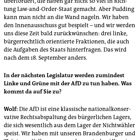
über­for­dert, die haben gar nicht so viel in Rich­
tung Law-and-Or­der-Staat ge­macht. Aber Pud­ding
kann man nicht an die Wand na­geln. Wir haben
den In­nen­aus­schuss gut be­spielt – und wir wer­den
uns diese Zeit bald zu­rück­wün­schen: drei linke,
bür­ger­recht­lich ori­en­tier­te Frak­tio­nen, die auch
die Auf­ga­ben des Staats hin­ter­fra­gen. Das wird
nach dem 18. Sep­tem­ber an­ders.
In der nächs­ten Le­gis­la­tur wer­den zu­min­dest
Linke und Grüne mit der AfD zu tun haben. Was
kommt da auf Sie zu?
Wolf:
Die AfD ist eine ­klassische na­tio­nal­kon­ser­
va­ti­ve Rechts­ab­spal­tung des bür­ger­li­chen La­gers,
die sich we­sent­lich aus dem Lager der Nicht­wäh­ler
speist. Wir haben mit un­se­ren Bran­den­bur­ger und