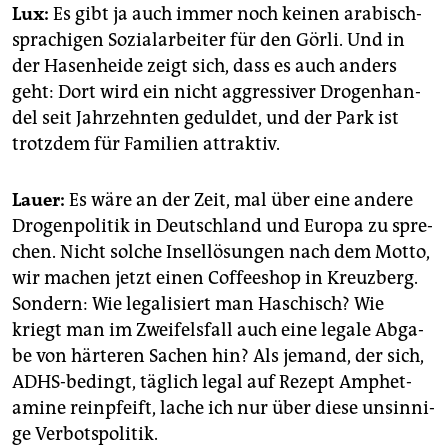
Lux:
Es gibt ja auch immer noch kei­nen ara­bisch­
spra­chi­gen So­zi­al­ar­bei­ter für den Görli. Und in
der Ha­sen­hei­de zeigt sich, dass es auch an­ders
geht: Dort wird ein nicht ag­gres­si­ver Dro­gen­han­
del seit Jahr­zehn­ten ge­dul­det, und der Park ist
trotz­dem für Fa­mi­li­en at­trak­tiv.
Lauer:
Es wäre an der Zeit, mal über eine an­de­re
Dro­gen­po­li­tik in Deutsch­land und Eu­ro­pa zu spre­
chen. Nicht sol­che In­sel­lö­sun­gen nach dem Motto,
wir ma­chen jetzt einen Cof­fee­shop in Kreuz­berg.
Son­dern: Wie le­ga­li­siert man Ha­schisch? Wie
kriegt man im Zwei­fels­fall auch eine le­ga­le Ab­ga­
be von här­te­ren Sa­chen hin? Als je­mand, der sich,
ADHS-be­dingt, täg­lich legal auf Re­zept Am­phet­
ami­ne rein­pfeift, lache ich nur über diese un­sin­ni­
ge Ver­bots­po­li­tik.