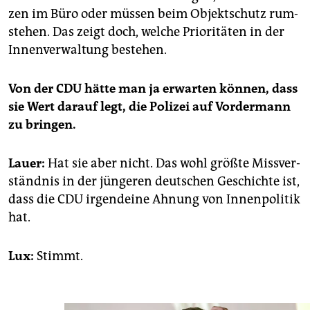
zen im Büro oder müs­sen beim Ob­jekt­schutz rum­
ste­hen. Das zeigt doch, wel­che Prio­ri­tä­ten in der
In­nen­ver­wal­tung be­ste­hen.
Von der CDU hätte man ja er­war­ten kön­nen, dass
sie Wert dar­auf legt, die Po­li­zei auf Vor­der­mann
zu brin­gen.
Lauer:
Hat sie aber nicht. Das wohl größ­te Miss­ver­
ständ­nis in der jün­ge­ren deut­schen Ge­schich­te ist,
dass die CDU ir­gend­ei­ne Ah­nung von In­nen­po­li­tik
hat.
Lux:
Stimmt.