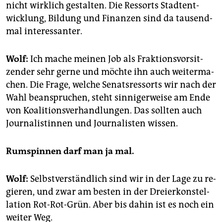
nicht wirk­lich ge­stal­ten. Die Res­sorts Stadt­ent­
wick­lung, Bil­dung und Fi­nan­zen sind da tau­send­
mal in­ter­es­san­ter.
Wolf:
Ich mache mei­nen Job als Frak­ti­ons­vor­sit­
zen­der sehr gerne und möch­te ihn auch wei­terma­
chen. Die Frage, wel­che Senatsres­sorts wir nach der
Wahl be­an­spru­chen, ste­ht sin­ni­ger­wei­se am Ende
von Ko­ali­ti­ons­ver­hand­lun­gen. Das soll­ten auch
Jour­na­lis­tin­nen und Jour­na­lis­ten wis­sen.
Rum­spin­nen darf man ja mal.
Wolf:
Selbst­ver­ständ­lich sind wir in der Lage zu re­
gie­ren, und zwar am bes­ten in der Drei­er­kon­stel­
la­ti­on Rot-Rot-Grün. Aber bis dahin ist es noch ein
wei­ter Weg.