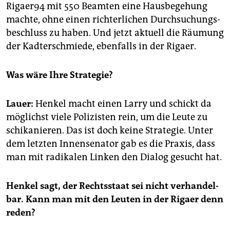
Ri­ga­e­r94 mit 550 Be­am­ten eine Haus­be­ge­hung
mach­te, ohne einen rich­ter­li­chen Durch­su­chungs­
be­schluss zu haben. Und jetzt ak­tu­ell die Räu­mung
der Kadter­schmie­de, eben­falls in der Ri­ga­er.
Was wäre Ihre Stra­te­gie?
Lauer:
Hen­kel macht einen Larry und schickt da
mög­lichst viele Po­li­zis­ten rein, um die Leute zu
schi­ka­nie­ren. Das ist doch keine Stra­te­gie. Unter
dem letz­ten In­nen­se­na­tor gab es die Pra­xis, dass
man mit ra­di­ka­len Lin­ken den Dia­log ge­sucht hat.
Hen­kel sagt, der Rechts­staat sei nicht ver­han­del­
bar.
Kann man mit den Leu­ten in der Ri­ga­er denn
reden?