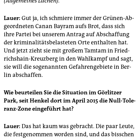
(All­ge­mei­nes La­chen).
Lauer:
Gut ja, ich schmie­re immer der Grü­nen-Ab­
ge­ord­ne­ten Canan Bay­ram aufs Brot, dass sich
ihre Par­tei bei un­se­rem An­trag auf Ab­schaf­fung
der kri­mi­na­li­täts­be­las­te­ten Orte ent­hal­ten hat.
Und jetzt zieht sie mit gro­ßem Tam­tam in Fried­
richs­hain-Kreuz­berg in den Wahl­kampf und sagt,
sie will die so­ge­nann­ten Ge­fah­ren­ge­bie­te in Ber­
lin ab­schaf­fen.
Wie be­ur­tei­len Sie die Si­tua­ti­on im Gör­lit­zer
Park, seit Hen­kel dort im April 2015 die Null-To­le­
ranz-Zo­ne ein­ge­führt hat?
Lauer:
Das hat kaum was ge­bracht. Die paar Leute,
die fest­ge­nom­men wor­den sind, und das biss­chen