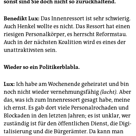
sonst sind Sie doch nicht so zu­rück­hal­tend.
Be­ne­dikt Lux:
Das In­nen­res­sort ist sehr schwie­ri­g.
Auch Hen­kel woll­te es nicht. Das Res­sort hat einen
rie­si­gen Per­so­nal­kör­per, es herrscht Re­form­stau.
Auch in der nächs­ten Ko­ali­ti­on wird es eines der
un­at­trak­tivs­ten sein.
Wie­der so ein Po­li­ti­ker­bla­bla.
Lux:
Ich habe am Wo­chen­en­de ge­hei­ra­tet und bin
noch nicht wie­der ver­neh­mungs­fä­hig
(lacht).
Aber
das, was ich zum In­nen­res­sort ge­sagt habe, meine
ich ernst. Es gab dort viele Per­so­nal­ro­cha­den und
Blo­cka­den in den letz­ten Jah­ren; es ist un­klar, wer
zu­stän­dig ist für den öf­fent­li­chen Dienst, die Di­gi­
ta­li­sie­rung und die Bür­ger­äm­ter. Da kann man