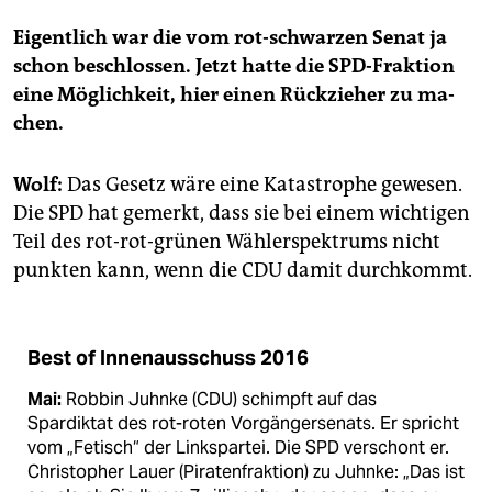
Ei­gent­lich war die vom rot-schwar­zen Senat ja
schon be­schlos­sen. Jetzt hatte die SPD-Frak­ti­on
eine Mög­lich­keit, hier einen Rück­zie­her zu ma­
chen.
Wolf:
Das Ge­setz wäre eine Ka­ta­stro­phe ge­we­sen.
Die SPD hat ge­merkt, dass sie bei einem wich­ti­gen
Teil des rot-rot-grü­nen Wäh­ler­spek­trums nicht
punk­ten kann, wenn die CDU damit durch­kommt.
Best of Innenausschuss 2016
Mai:
Robbin Juhnke (CDU) schimpft auf das
Spardiktat des rot-roten Vorgängersenats. Er spricht
vom „Fetisch“ der Linkspartei. Die SPD verschont er.
Christopher Lauer (Piratenfraktion) zu Juhnke: „Das ist