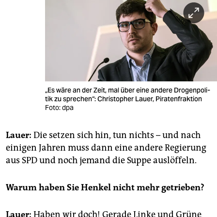
„Es wäre an der Zeit, mal über eine an­de­re Dro­gen­po­li­
tik zu spre­chen“: Christopher Lauer, Piratenfraktion
Foto: dpa
Lauer:
Die set­zen sich hin, tun nichts – und nach
ei­ni­gen Jah­ren muss dann eine an­de­re Re­gie­rung
aus SPD und noch je­mand die Suppe aus­löf­feln.
Warum haben Sie Hen­kel nicht mehr ge­trie­ben?
Lauer:
Haben wir doch! Ge­ra­de Linke und Grüne