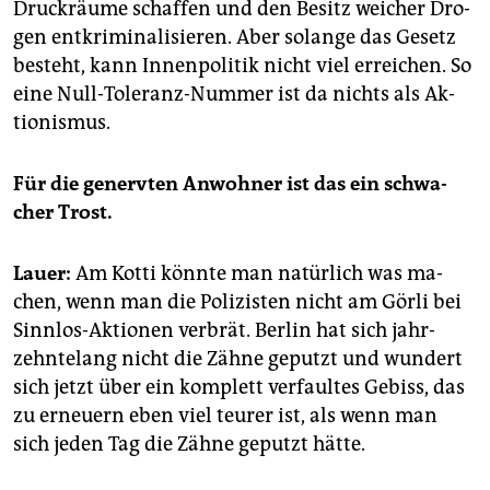
Druck­räu­me schaf­fen und den Be­sitz wei­cher Dro­
gen ent­kri­mi­na­li­sie­ren. Aber so­lan­ge das Ge­setz
be­steht, kann In­nen­po­li­tik nicht viel er­rei­chen. So
eine Null-To­le­ranz-Num­mer ist da nichts als Ak­
tio­nis­mus.
Für die ge­nerv­ten An­woh­ner ist das ein schwa­
cher Trost.
Lauer:
Am Kotti könn­te man na­tür­lich was ma­
chen, wenn man die Po­li­zis­ten nicht am Görli bei
Sinn­los-Ak­tio­nen ver­brät. Ber­lin hat sich jahr­
zehn­te­lang nicht die Zähne ge­putzt und wun­dert
sich jetzt über ein kom­plett ver­faul­tes Ge­biss, das
zu er­neu­ern eben viel teu­rer ist, als wenn man
sich jeden Tag die Zähne ge­putzt hätte.