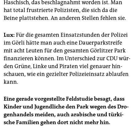
Ha­schisch, das be­schlag­nahmt wor­den ist. Man
hat total frus­trier­te Po­li­zis­ten, die sich da die
Beine platt­ste­hen. An an­de­ren Stel­len feh­len sie.
Lux:
Für die ge­sam­ten Ein­satz­stun­den der Po­li­zei
im Görli hätte man auch eine Dau­er­park­strei­fe
mit acht Leu­ten für den ge­sam­ten Gör­lit­zer Park
fi­nan­zie­ren kön­nen. Im Un­ter­schied zur CDU wür­
den Grüne, Linke und Pi­ra­ten viel ge­nau­er hin­
schau­en, wie ein ge­ziel­ter Po­li­zei­ein­satz ab­lau­fen
kann.
Eine ge­ra­de vor­ge­stell­te Feld­stu­die be­sagt, dass
Kin­der und Ju­gend­li­che den Park wegen des Dro­
gen­han­dels mei­den, auch ara­bi­sche und tür­ki­
sche Fa­mi­li­en gehen dort nicht mehr hin.