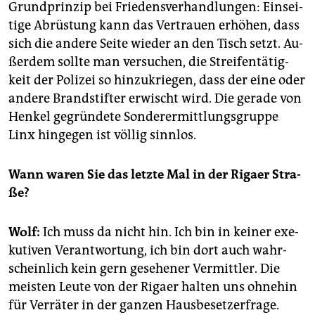
Grund­prin­zip bei Frie­dens­ver­hand­lun­gen: Ein­sei­
ti­ge Ab­rüs­tung kann das Ver­trau­en er­hö­hen, dass
sich die an­de­re Seite wie­der an den Tisch setzt. Au­
ßer­dem soll­te man ver­su­chen, die Strei­fen­tä­tig­
keit der Po­li­zei so hin­zu­krie­gen, dass der eine oder
an­de­re Brand­stif­ter er­wischt wird. Die ge­ra­de von
Hen­kel ge­grün­de­te Son­der­er­mitt­lungs­grup­pe
Linx hin­ge­gen ist völ­lig sinn­los.
Wann waren Sie das letz­te Mal in der Ri­ga­er Stra­
ße?
Wolf:
Ich muss da nicht hin. Ich bin in kei­ner exe­
ku­ti­ven Ver­ant­wor­tung, ich bin dort auch wahr­
schein­lich kein gern ge­se­he­ner Ver­mitt­ler. Die
meis­ten Leute von der Ri­ga­er hal­ten uns oh­ne­hin
für Ver­rä­ter in der gan­zen Haus­be­set­zer­fra­ge.