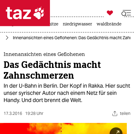

taz zahl ich
krieg in der ukraine
hitze
niedrigwasser
waldbrände

taz zahl ich
en
Innenansichten eines Geflohenen: Das Gedächtnis macht Zah
taz zahl ich
themen
Innenansichten eines Geflohenen
Das Gedächtnis macht
politik
Zahnschmerzen
öko
In der U-Bahn in Berlin. Der Kopf in Rakka. Hier sucht
unser syrischer Autor nach einem Netz für sein
gesellschaft
Handy. Und dort brennt die Welt.
kultur
17.3.2016
19:28 Uhr
teilen
sport