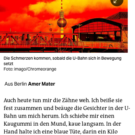
berlin
nord
wahrheit
verlag
verlag
Die Schmerzen kommen, sobald die U-Bahn sich in Bewegung
setzt
veranstaltungen
Foto: imago/Chromeorange
shop
Aus Berlin
Amer Mater
fragen & hilfe
unterstützen
Auch heute tun mir die Zähne weh. Ich beiße sie
fest zusammen und beäuge die Gesichter in der U-
abo
Bahn um mich herum. Ich schiebe mir einen
Kaugummi in den Mund, kaue langsam. In der
genossenschaft
Hand halte ich eine blaue Tüte, darin ein Kilo