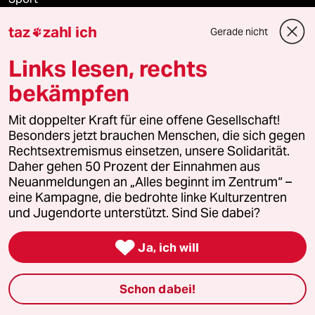
taz
zahl ich
Gerade nicht

Berlin
Links lesen, rechts
Nord
bekämpfen
Wahrheit
Mit doppelter Kraft für eine offene Gesellschaft!
Besonders jetzt brauchen Menschen, die sich gegen
Rechtsextremismus einsetzen, unsere Solidarität.
Themen
Daher gehen 50 Prozent der Einnahmen aus
Neuanmeldungen an „Alles beginnt im Zentrum“ –
eine Kampagne, die bedrohte linke Kulturzentren
Krieg in der Ukraine
und Jugendorte unterstützt. Sind Sie dabei?

Hitze
Ja, ich will
Niedrigwasser
Schon dabei!
Waldbrände