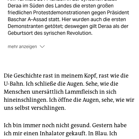
Deraa im Süden des Landes die ersten großen
friedlichen Protestdemonstrationen gegen Präsident
Baschar A-Assad statt. Hier wurden auch die ersten
Demonstranten getötet; deswegen gilt Deraa als der
Geburtsort des syrischen Revolution.
mehr anzeigen
Für die taz ist der Jahrestag ein Anlass, einmal
anders auf Syrien zu blicken. Syrerinnen und Syrer, die
heute in Deutschland leben, streiten im taz-Dossier
über die Zukunft ihres Landes, setzen sich literarisch
Die Geschichte rast in meinem Kopf, rast wie die
mit dem Bürgerkrieg auseinander oder beschreiben
U-Bahn. Ich schließe die Augen. Sehe, wie die
tägliche Herausforderungen wie das Telefonieren mit
Menschen unersättlich Lammfleisch in sich
ihren Familien und Freunden, ergänzt von Analysen.
hineinschlingen. Ich öffne die Augen, sehe, wie wir
Die komplette Ausgabe finden Sie am 18. März
uns selbst verschlingen.
gedruckt am Kiosk oder
digital am eKiosk
.
Ich bin immer noch nicht gesund. Gestern habe
ich mir einen Inhalator gekauft. In Blau. Ich