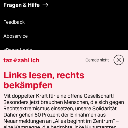
Fragen & Hilfe
Feedback
Aboservice
ePaper Login
taz
zahl ich
Gerade nicht

Downloads für Abonnierende
Links lesen, rechts
bekämpfen
© 2026 taz Verlags und Vertriebs GmbH
Mit doppelter Kraft für eine offene Gesellschaft!
Alle Rechte vorbehalten. Bei rechtlichen Fragen oder für Genehmigungen
wenden Sie sich bitte an
lizenzen@taz.de
Besonders jetzt brauchen Menschen, die sich gegen
Rechtsextremismus einsetzen, unsere Solidarität.
Daher gehen 50 Prozent der Einnahmen aus
Feedback
Redaktionsstatut
Kommune-Richtlinien
KI-
Neuanmeldungen an „Alles beginnt im Zentrum“ –
eine Kampagne, die bedrohte linke Kulturzentren