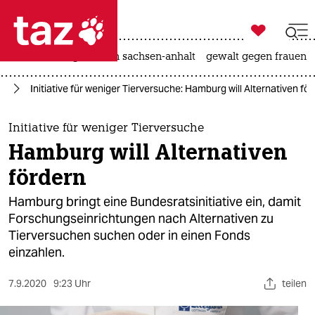

taz zahl ich
hitze
landtagswahl in sachsen-anhalt
gewalt gegen frauen

taz zahl ich
rd
Initiative für weniger Tierversuche: Hamburg will Alternativen fö
taz zahl ich
themen
Initiative für weniger Tierversuche
Hamburg will Alternativen
politik
fördern
öko
Hamburg bringt eine Bundesratsinitiative ein, damit
Forschungseinrichtungen nach Alternativen zu
gesellschaft
Tierversuchen suchen oder in einen Fonds
einzahlen.
kultur
sport
7.9.2020
9:23 Uhr
teilen