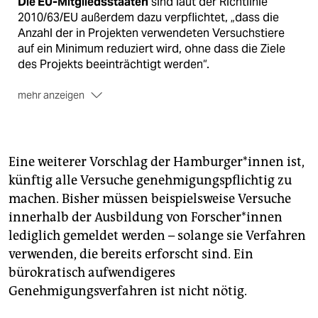
Die EU-Mitgliedsstaaten
sind laut der Richtlinie
2010/63/EU außerdem dazu verpflichtet, „dass die
Anzahl der in Projekten verwendeten Versuchstiere
auf ein Minimum reduziert wird, ohne dass die Ziele
des Projekts beeinträchtigt werden“.
mehr anzeigen
Gewährleisten
müssen sie zudem, dass in
Forschungseinrichtungen „die Zucht, Unter­bringung
und Pflege sowie die Methoden, die in Verfahren an­
Eine weiterer Vorschlag der Hamburger*innen ist,
gewandt werden, verbessert werden, damit mögliche
künftig alle Versuche genehmigungspflichtig zu
Schmerzen, Leiden, Ängste oder dauerhafte Schäden
machen. Bisher müssen beispielsweise Versuche
ausgeschaltet oder auf ein Minimum reduziert
werden“.
innerhalb der Ausbildung von Forscher*innen
lediglich gemeldet werden – solange sie Verfahren
verwenden, die bereits erforscht sind. Ein
bürokratisch aufwendigeres
Genehmigungsverfahren ist nicht nötig.