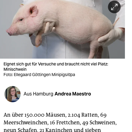
berlin
nord
wahrheit
verlag
verlag
veranstaltungen
Eignet sich gut für Versuche und braucht nicht viel Platz:
Minischwein
Foto: Ellegaard Göttingen Minipigs/dpa
shop
fragen & hilfe
Aus Hamburg
Andrea Maestro
unterstützen
abo
An über 150.000 Mäusen, 2.104 Ratten, 69
genossenschaft
Meerschweinchen, 16 Frettchen, 49 Schweinen,
neun Schafen, 21 Kaninchen und sieben