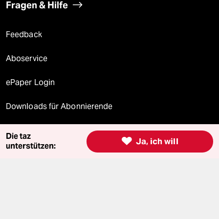
Fragen & Hilfe
Feedback
Aboservice
ePaper Login
Downloads für Abonnierende
Die taz

Ja, ich will
unterstützen:
© 2026 taz Verlags und Vertriebs GmbH
Alle Rechte vorbehalten. Bei rechtlichen Fragen oder für Genehmigungen
wenden Sie sich bitte an
lizenzen@taz.de
Feedback
Redaktionsstatut
Kommune-Richtlinien
KI-