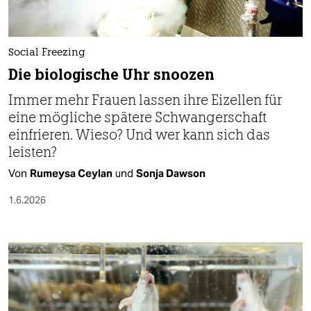
berlin
nord
Social Freezing
wahrheit
Die biologische Uhr snoozen
verlag
Immer mehr Frauen lassen ihre Eizellen für
eine mögliche spätere Schwangerschaft
verlag
einfrieren. Wieso? Und wer kann sich das
veranstaltungen
leisten?
Von
Rumeysa Ceylan
und
Sonja Dawson
shop
1.6.2026
fragen & hilfe
unterstützen
abo
genossenschaft