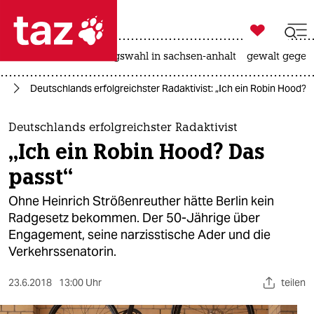

taz zahl ich
hitze
surfen
landtagswahl in sachsen-anhalt
gewalt gegen

taz zahl ich
in
Deutschlands erfolgreichster Radaktivist: „Ich ein Robin Hood? 
taz zahl ich
themen
Deutschlands erfolgreichster Radaktivist
„Ich ein Robin Hood? Das
politik
passt“
öko
Ohne Heinrich Strößenreuther hätte Berlin kein
Radgesetz bekommen. Der 50-Jährige über
gesellschaft
Engagement, seine narzisstische Ader und die
Verkehrssenatorin.
kultur
sport
23.6.2018
13:00 Uhr
teilen