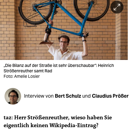
berlin
nord
wahrheit
verlag
verlag
veranstaltungen
„Die Bilanz auf der Straße ist sehr überschaubar“: Heinrich
Strößenreuther samt Rad
Foto: Amelie Losier
shop
fragen & hilfe
Interview von
Bert Schulz
und
Claudius Prößer
unterstützen
abo
taz: Herr Strößenreuther, wieso haben Sie
genossenschaft
eigentlich keinen Wikipedia-Eintrag?