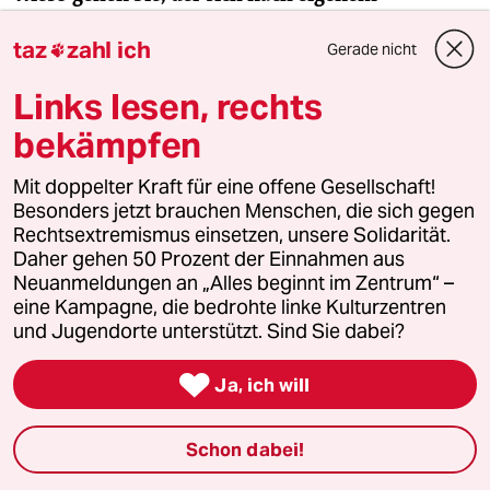
Bekunden kaum traut, auf der Straße Rad zu
taz
zahl ich
Gerade nicht
fahren, eigentlich in der Spree schwimmen?

Links lesen, rechts
Ich traue mich, aber es geht ja nicht um mich, auch
bekämpfen
wenn ich sorgloser Rad fahren will: Aus
Klimaschutzgründen müssen wir mehr Menschen
Mit doppelter Kraft für eine offene Gesellschaft!
fürs Rad gewinne, mit sicheren Radwegen, sonst
Besonders jetzt brauchen Menschen, die sich gegen
lockt man keine hinterm Lenkrad vor. Und was die
Rechtsextremismus einsetzen, unsere Solidarität.
Spree angeht: Die Verkehrsdichte ist hier
Daher gehen 50 Prozent der Einnahmen aus
Neuanmeldungen an „Alles beginnt im Zentrum“ –
überschaubar. Wenn mal ein Schiff kommt, kann
eine Kampagne, die bedrohte linke Kulturzentren
man rechtzeitig wegschwimmen. Das Baden kostet
und Jugendorte unterstützt. Sind Sie dabei?
als Verstoß gegen die Wasserstraßenverordnung
40 Euro Bußgeld. Aber ich bin noch nie erwischt

Ja, ich will
worden, und gefährdet hab ich da auch noch
keinen.
Schon dabei!
Aber es ist nicht sauber.