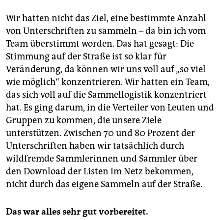
den die Senatsverkehrsverwaltung nun aufstellen
Wir hatten nicht das Ziel, eine bestimmte Anzahl
muss. Er enthält konkrete Ausbauvorgaben für das
Radverkehrsnetz und definiert die Qualität der neuen
von Unterschriften zu sammeln – da bin ich vom
Anlagen. (clp)
Team überstimmt worden. Das hat gesagt: Die
Stimmung auf der Straße ist so klar für
Veränderung, da können wir uns voll auf „so viel
wie möglich“ konzentrieren. Wir hatten ein Team,
das sich voll auf die Sammellogistik konzentriert
hat. Es ging darum, in die Verteiler von Leuten und
Gruppen zu kommen, die unsere Ziele
unterstützen. Zwischen 70 und 80 Prozent der
Unterschriften haben wir tatsächlich durch
wildfremde Sammlerinnen und Sammler über
den Download der Listen im Netz bekommen,
nicht durch das eigene Sammeln auf der Straße.
Das war alles sehr gut vorbereitet.