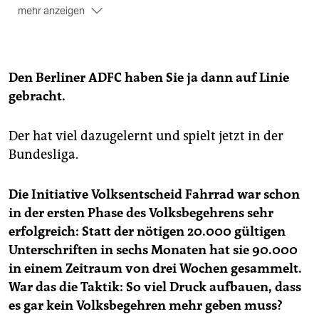
mehr anzeigen
Auch wenn es
ein Kapitel zum ÖPNV enthält und um
weitere zum Fuß- und Wirtschaftsverkehr, zu
„Intelligenter Mobilität“ und nun auch zum
Autoverkehr ergänzt wird – im Kern bleibt es ein
Den Berliner ADFC haben Sie ja dann auf Linie
Radgesetz. Deutschlands erstes, um genau zu sein.
gebracht.
Wichtigste Bausteine
des aus 14 Paragrafen
bestehenden Rad-Kapitels sind die Ausstattung aller
Der hat viel dazugelernt und spielt jetzt in der
Hauptverkehrsstraßen mit sicheren und bequem zu
Bundesliga.
befahrenden Radverkehrsanlagen, die Einrichtung
eines Rad-Vorrangnetzes, der Bau von mindestens
Die Initiative Volksentscheid Fahrrad war schon
100 Kilometern Radschnellweg, die Errichtung von
100.000 neuen Radabstellplätzen sowie von
in der ersten Phase des Volksbegehrens sehr
Fahrradparkhäusern an bedeutenden
erfolgreich: Statt der nötigen 20.000 gültigen
Umsteigebahnhöfen. Auch wird festgelegt, dass alle
Unterschriften in sechs Monaten hat sie 90.000
fünf Jahre eine Erhebung über das
in einem Zeitraum von drei Wochen gesammelt.
Sicherheitsempfinden von RadfahrerInnen an
War das die Taktik: So viel Druck aufbauen, dass
Knotenpunkten stattfinden soll.
es gar kein Volksbegehren mehr geben muss?
Ganz konkret wird es
erst mit dem Radverkehrsplan,