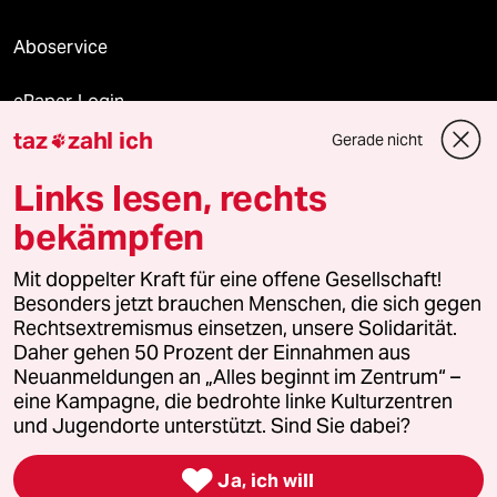
Aboservice
ePaper Login
taz
zahl ich
Gerade nicht

Downloads für Abonnierende
Links lesen, rechts
bekämpfen
© 2026 taz Verlags und Vertriebs GmbH
Mit doppelter Kraft für eine offene Gesellschaft!
Alle Rechte vorbehalten. Bei rechtlichen Fragen oder für Genehmigungen
wenden Sie sich bitte an
lizenzen@taz.de
Besonders jetzt brauchen Menschen, die sich gegen
Rechtsextremismus einsetzen, unsere Solidarität.
Daher gehen 50 Prozent der Einnahmen aus
Feedback
Redaktionsstatut
Kommune-Richtlinien
KI-
Neuanmeldungen an „Alles beginnt im Zentrum“ –
eine Kampagne, die bedrohte linke Kulturzentren
Leitlinie
Informant
Datenschutz
Impressum
AGB
und Jugendorte unterstützt. Sind Sie dabei?
Seitenwende
Einwilligungen widerrufen (Ads)

Ja, ich will