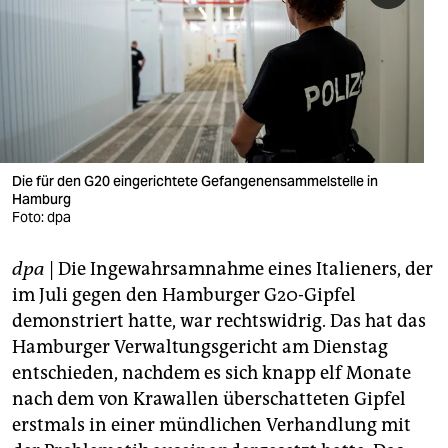
berlin
nord
wahrheit
verlag
verlag
Die für den G20 eingerichtete Gefangenensammelstelle in
Hamburg
veranstaltungen
Foto: dpa
shop
dpa
| Die Ingewahrsamnahme eines Italieners, der
fragen & hilfe
im Juli gegen den Hamburger G20-Gipfel
demonstriert hatte, war rechtswidrig. Das hat das
unterstützen
Hamburger Verwaltungsgericht am Dienstag
entschieden, nachdem es sich knapp elf Monate
abo
nach dem von Krawallen überschatteten Gipfel
genossenschaft
erstmals in einer mündlichen Verhandlung mit