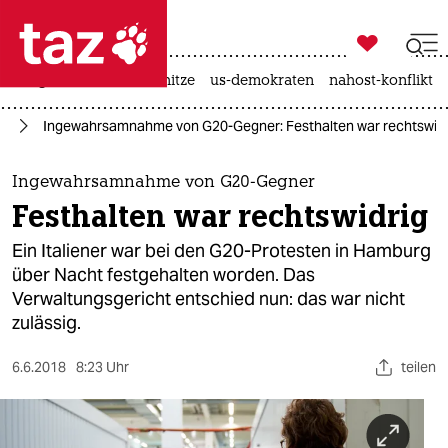

taz zahl ich
krieg in der ukraine
hitze
us-demokraten
nahost-konflikt

taz zahl ich
rg
Ingewahrsamnahme von G20-Gegner: Festhalten war rechtswidr
taz zahl ich
themen
Ingewahrsamnahme von G20-Gegner
Festhalten war rechtswidrig
politik
Ein Italiener war bei den G20-Protesten in Hamburg
öko
über Nacht festgehalten worden. Das
Verwaltungsgericht entschied nun: das war nicht
gesellschaft
zulässig.
kultur
6.6.2018
8:23 Uhr
teilen
sport