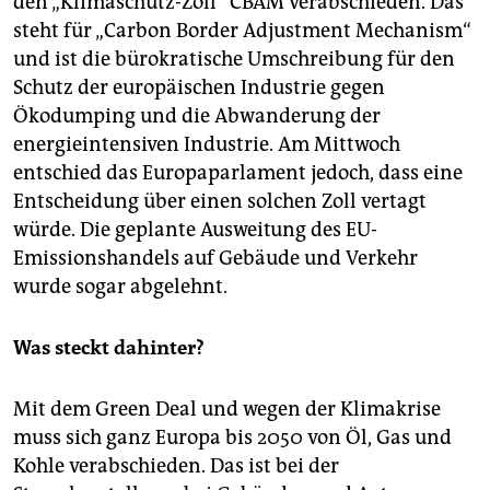
den „Klimaschutz-Zoll“ CBAM verabschieden. Das
epaper login
steht für „Carbon Border Adjustment Mechanism“
und ist die bürokratische Umschreibung für den
Schutz der europäischen Industrie gegen
Ökodumping und die Abwanderung der
energieintensiven Industrie. Am Mittwoch
entschied das Europaparlament jedoch, dass eine
Entscheidung über einen solchen Zoll vertagt
würde. Die geplante Ausweitung des EU-
Emissionshandels auf Gebäude und Verkehr
wurde sogar abgelehnt.
Was steckt dahinter?
Mit dem Green Deal und wegen der Klimakrise
muss sich ganz Europa bis 2050 von Öl, Gas und
Kohle verabschieden. Das ist bei der