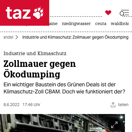

taz zahl ich
hitze
krieg in der ukraine
niedrigwasser
ceuta
waldbrän

taz zahl ich
awandel
Industrie und Klimaschutz: Zollmauer gegen Ökodumping
taz zahl ich
themen
Industrie und Klimaschutz
Zollmauer gegen
politik
Ökodumping
öko
Ein wichtiger Baustein des Grünen Deals ist der
Klimaschutz-Zoll CBAM. Doch wie funktioniert der?
gesellschaft
8.6.2022
17:46 Uhr
teilen
kultur
sport