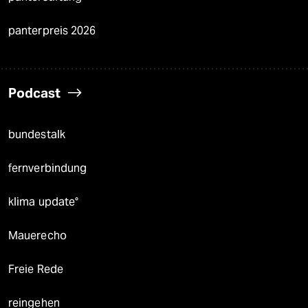
panterpreis 2026
Podcast
bundestalk
fernverbindung
klima update°
Mauerecho
Freie Rede
reingehen