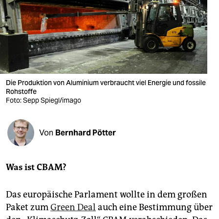
berlin
nord
wahrheit
verlag
Die Produktion von Aluminium verbraucht viel Energie und fossile
verlag
Rohstoffe
Foto: Sepp Spiegl/imago
veranstaltungen
shop
Von
Bernhard Pötter
fragen & hilfe
unterstützen
Was ist CBAM?
abo
Das europäische Parlament wollte in dem großen
genossenschaft
Paket zum
Green Deal
auch eine Bestimmung über