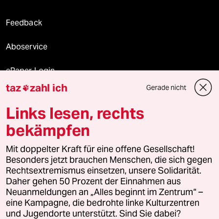
Feedback
Aboservice
ePaper Login
taz
zahl ich
Gerade nicht

Downloads für Abonnierende
Links lesen, rechts
bekämpfen
© 2026 taz Verlags und Vertriebs GmbH
Alle Rechte vorbehalten. Bei rechtlichen Fragen oder für Genehmigungen
Mit doppelter Kraft für eine offene Gesellschaft!
wenden Sie sich bitte an
lizenzen@taz.de
Besonders jetzt brauchen Menschen, die sich gegen
Rechtsextremismus einsetzen, unsere Solidarität.
Daher gehen 50 Prozent der Einnahmen aus
Feedback
Redaktionsstatut
Kommune-Richtlinien
KI-
Neuanmeldungen an „Alles beginnt im Zentrum“ –
eine Kampagne, die bedrohte linke Kulturzentren
Leitlinie
Informant
Datenschutz
Impressum
AGB
und Jugendorte unterstützt. Sind Sie dabei?