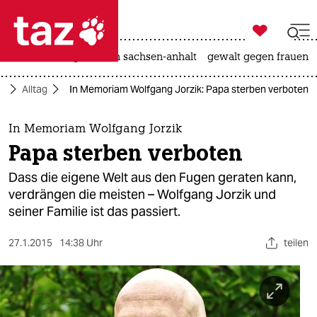

taz zahl ich
hitze
landtagswahl in sachsen-anhalt
gewalt gegen frauen

taz zahl ich
ft
Alltag
In Memoriam Wolfgang Jorzik: Papa sterben verboten
taz zahl ich
themen
In Memoriam Wolfgang Jorzik
Papa sterben verboten
politik
Dass die eigene Welt aus den Fugen geraten kann,
öko
verdrängen die meisten – Wolfgang Jorzik und
seiner Familie ist das passiert.
gesellschaft
27.1.2015
14:38 Uhr
teilen
kultur
sport