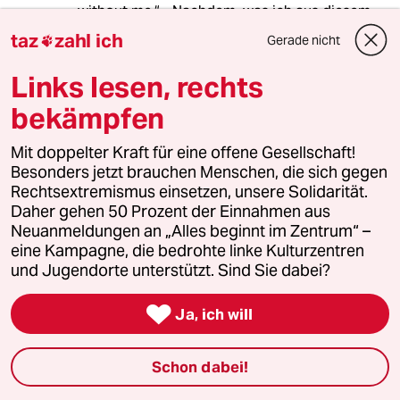
without me.“ - Nachdem, was ich aus diesem
würdevollen Nachruf gelesen habe, bin ich
taz
zahl ich
Gerade nicht

sicher: Life will go on – WITH you, because you
make all the difference.
Links lesen, rechts
bekämpfen
Pascal Beucker
Autor des
,
Mit doppelter Kraft für eine offene Gesellschaft!
Artikels, Inlandsredakteur
Besonders jetzt brauchen Menschen, die sich gegen
28.01.2015
,
01:13 Uhr
Rechtsextremismus einsetzen, unsere Solidarität.
@Ulrich Scholz:
Daher gehen 50 Prozent der Einnahmen aus
Ja, so ist es. Vielen Dank für diesen
Neuanmeldungen an „Alles beginnt im Zentrum“ –
Leserkommentar, Ulrich Scholz!
eine Kampagne, die bedrohte linke Kulturzentren
und Jugendorte unterstützt. Sind Sie dabei?
meistkommentiert

Ja, ich will
1
Krise der Demokratie
Schon dabei!
AfD-Wählen als Triebabfuhr