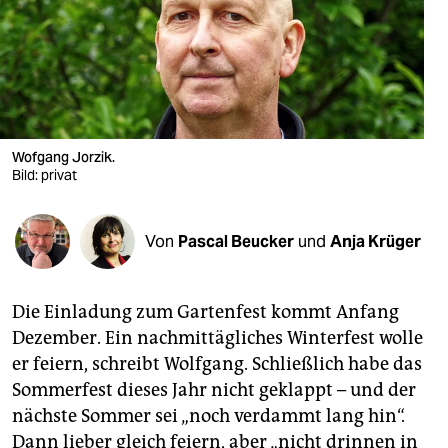
berlin
nord
wahrheit
verlag
Wofgang Jorzik.
verlag
Bild: privat
veranstaltungen
Von
Pascal Beucker
und
Anja Krüger
shop
fragen & hilfe
Die Einladung zum Gartenfest kommt Anfang
unterstützen
Dezember. Ein nachmittägliches Winterfest wolle
er feiern, schreibt Wolfgang. Schließlich habe das
abo
Sommerfest dieses Jahr nicht geklappt – und der
genossenschaft
nächste Sommer sei „noch verdammt lang hin“.
Dann lieber gleich feiern, aber „nicht drinnen in