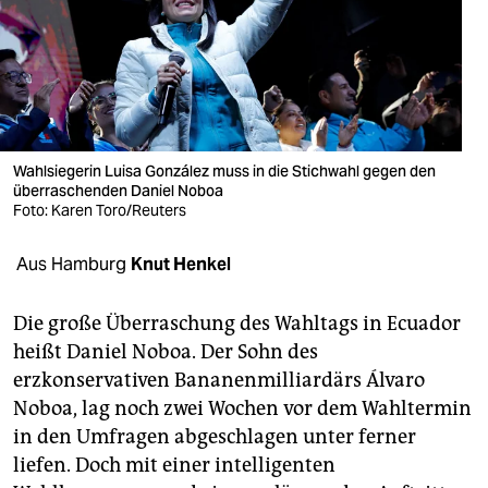
berlin
nord
wahrheit
verlag
Wahlsiegerin Luisa González muss in die Stichwahl gegen den
verlag
überraschenden Daniel Noboa
Foto: Karen Toro/Reuters
veranstaltungen
Aus Hamburg
Knut Henkel
shop
fragen & hilfe
Die große Überraschung des Wahltags in Ecuador
heißt Daniel Noboa. Der Sohn des
unterstützen
erzkonservativen Bananenmilliardärs Álvaro
abo
Noboa, lag noch zwei Wochen vor dem Wahltermin
in den Umfragen abgeschlagen unter ferner
genossenschaft
liefen. Doch mit einer intelligenten