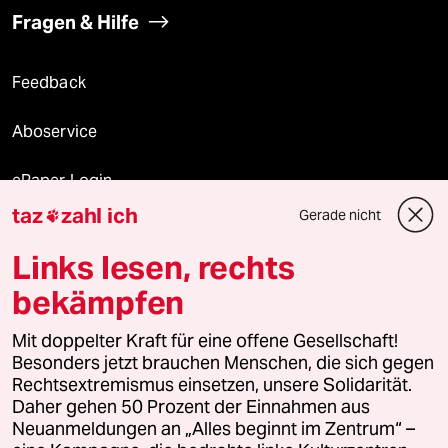
Fragen & Hilfe
Feedback
Aboservice
ePaper Login
taz
zahl ich
Gerade nicht

Downloads für Abonnierende
Links lesen, rechts
bekämpfen
© 2026 taz Verlags und Vertriebs GmbH
Mit doppelter Kraft für eine offene Gesellschaft!
Alle Rechte vorbehalten. Bei rechtlichen Fragen oder für Genehmigungen
wenden Sie sich bitte an
lizenzen@taz.de
Besonders jetzt brauchen Menschen, die sich gegen
Rechtsextremismus einsetzen, unsere Solidarität.
Daher gehen 50 Prozent der Einnahmen aus
Feedback
Redaktionsstatut
Kommune-Richtlinien
KI-
Neuanmeldungen an „Alles beginnt im Zentrum“ –