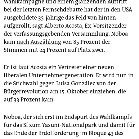
epaper login
Wahlkampagne und einem glänzenden Auftritt
bei der letzten Fernsehdebatte hat der in den USA
ausgebildete 35-jährige das Feld von hinten
aufgerollt,
sagt Alberto Acosta
, Ex-Vorsitzender
der verfassungsgebenden Versammlung. Noboa
kam
nach Auszählung
von 85 Prozent der
Stimmen mit 24 Prozent auf Platz zwei.
Er ist laut Acosta ein Vertreter einer neuen
liberalen Unternehmergeneration. Er wird nun in
die Stichwahl gegen Luisa González von der
Bürgerrevolution am 15. Oktober einziehen, die
auf 33 Prozent kam.
Noboa, der sich erst im Endspurt des Wahlkampfs
für das Sí zum Yasuní-Nationalpark und damit für
das Ende der Erdölforderung im Bloque 43 des