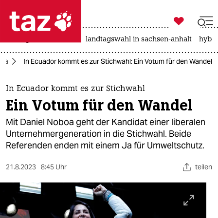

taz zahl ich
niedrigwasser
rente
landtagswahl in sachsen-anhalt
hybri

taz zahl ich
ika
In Ecuador kommt es zur Stichwahl: Ein Votum für den Wandel
taz zahl ich
themen
In Ecuador kommt es zur Stichwahl
Ein Votum für den Wandel
politik
Mit Daniel Noboa geht der Kandidat einer liberalen
öko
Unternehmergeneration in die Stichwahl. Beide
Referenden enden mit einem Ja für Umweltschutz.
gesellschaft
21.8.2023
8:45 Uhr
teilen
kultur
sport