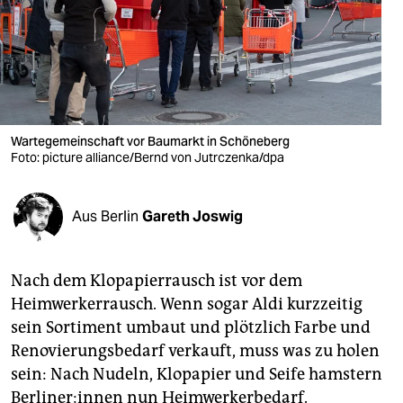
berlin
nord
wahrheit
verlag
Wartegemeinschaft vor Baumarkt in Schöneberg
Foto: picture alliance/Bernd von Jutrczenka/dpa
verlag
veranstaltungen
Aus Berlin
Gareth Joswig
shop
fragen & hilfe
Nach dem Klopapierrausch ist vor dem
unterstützen
Heimwerkerrausch. Wenn sogar Aldi kurzzeitig
sein Sortiment umbaut und plötzlich Farbe und
abo
Renovierungsbedarf verkauft, muss was zu holen
genossenschaft
sein: Nach Nudeln, Klopapier und Seife hamstern
Berliner:innen nun Heimwerkerbedarf.