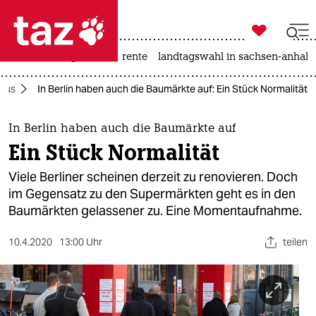

taz zahl ich
hitze
niedrigwasser
rente
landtagswahl in sachsen-anhalt

taz zahl ich
irus
In Berlin haben auch die Baumärkte auf: Ein Stück Normalität
taz zahl ich
themen
In Berlin haben auch die Baumärkte auf
Ein Stück Normalität
politik
Viele Berliner scheinen derzeit zu renovieren. Doch
öko
im Gegensatz zu den Supermärkten geht es in den
Baumärkten gelassener zu. Eine Momentaufnahme.
gesellschaft
10.4.2020
13:00 Uhr
teilen
kultur
sport