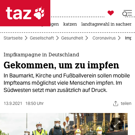

taz zahl ich
ceuta
hitze
bergsteigen
katzen
landtagswahl in sachsen-

taz zahl ich
Startseite
Gesellschaft
Gesundheit
Coronavirus
Impf
taz zahl ich
themen
Impfkampagne in Deutschland
Gekommen, um zu impfen
politik
In Baumarkt, Kirche und Fußballverein sollen mobile
öko
Impfteams möglichst viele Menschen impfen. Im
Südwesten setzt man zusätzlich auf Druck.
gesellschaft
13.9.2021
18:50 Uhr
teilen
kultur
sport