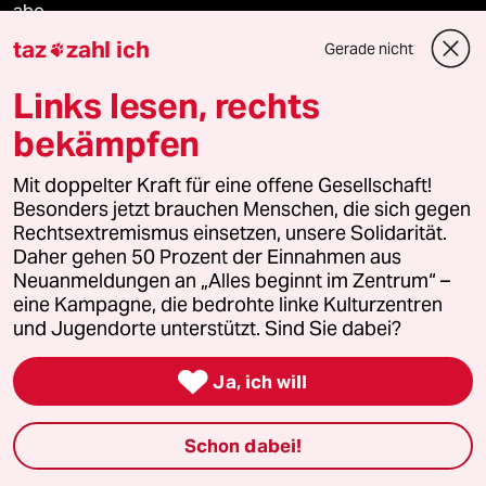
abo
taz
zahl ich
Gerade nicht

genossenschaft
Links lesen, rechts
taz zahl ich
bekämpfen
recherchefonds ausland
Mit doppelter Kraft für eine offene Gesellschaft!
Besonders jetzt brauchen Menschen, die sich gegen
panterstiftung
Rechtsextremismus einsetzen, unsere Solidarität.
Daher gehen 50 Prozent der Einnahmen aus
panterpreis 2026
Neuanmeldungen an „Alles beginnt im Zentrum“ –
eine Kampagne, die bedrohte linke Kulturzentren
und Jugendorte unterstützt. Sind Sie dabei?
Podcast

Ja, ich will
bundestalk
Schon dabei!