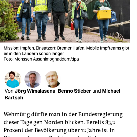
berlin
nord
wahrheit
verlag
Mission: Impfen, Einsatzort: Bremer Hafen. Mobile Impfteams gibt
es in den Ländern schon länger
verlag
Foto: Mohssen Assanimoghaddam/dpa
veranstaltungen
shop
fragen & hilfe
Von
Jörg Wimalasena
,
Benno Stieber
und
Michael
Bartsch
unterstützen
Wehmütig dürfte man in der Bundesregierung
abo
dieser Tage gen Norden blicken. Bereits 83,2
genossenschaft
Prozent der Bevölkerung über 12 Jahre ist in