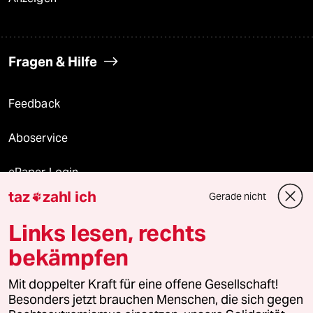
Fragen & Hilfe
Feedback
Aboservice
ePaper Login
taz
zahl ich
Gerade nicht

Downloads für Abonnierende
Links lesen, rechts
bekämpfen
© 2026 taz Verlags und Vertriebs GmbH
Mit doppelter Kraft für eine offene Gesellschaft!
Alle Rechte vorbehalten. Bei rechtlichen Fragen oder für Genehmigungen
wenden Sie sich bitte an
lizenzen@taz.de
Besonders jetzt brauchen Menschen, die sich gegen