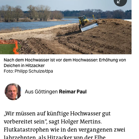
berlin
nord
wahrheit
verlag
verlag
Nach dem Hochwasser ist vor dem Hochwasser: Erhöhung von
Deichen in Hitzacker
veranstaltungen
Foto: Philipp Schulze/dpa
shop
fragen & hilfe
Aus Göttingen
Reimar Paul
unterstützen
„Wir müssen auf künftige Hochwasser gut
abo
vorbereitet sein“, sagt Holger Mertins.
genossenschaft
Flutkatastrophen wie in den vergangenen zwei
Jahrzehnten, als Hitzacker von der Elbe