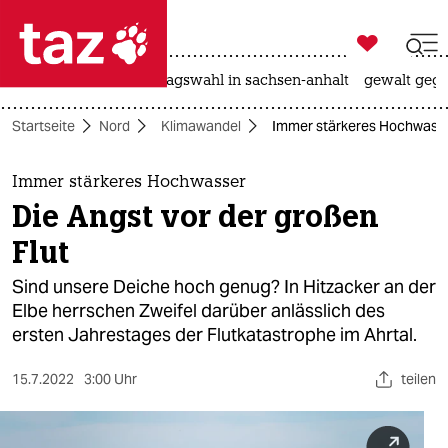

taz zahl ich
nahost-konflikt
landtagswahl in sachsen-anhalt
gewalt gege

taz zahl ich
Startseite
Nord
Klimawandel
Immer stärkeres Hochwasser
taz zahl ich
themen
Immer stärkeres Hochwasser
Die Angst vor der großen
politik
Flut
öko
Sind unsere Deiche hoch genug? In Hitzacker an der
Elbe herrschen Zweifel darüber anlässlich des
gesellschaft
ersten Jahrestages der Flutkatastrophe im Ahrtal.
kultur
15.7.2022
3:00 Uhr
teilen
sport