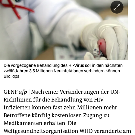
berlin
nord
wahrheit
verlag
verlag
veranstaltungen
Die vorgezogene Behandlung des HI-Virus soll in den nächsten
zwölf Jahren 3,5 Millionen Neuinfektionen verhindern können
shop
Bild: dpa
fragen & hilfe
GENF
afp
| Nach einer Veränderungen der UN-
Richtlinien für die Behandlung von HIV-
unterstützen
Infizierten können fast zehn Millionen mehr
abo
Betroffene künftig kostenlosen Zugang zu
Medikamenten erhalten. Die
genossenschaft
Weltgesundheitsorganisation WHO veränderte am