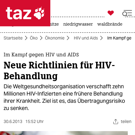

taz zahl ich
krieg in der ukraine
hitze
niedrigwasser
waldbrände

taz zahl ich
Startseite
Öko
Ökonomie
HIV und Aids
Im Kampf gege
taz zahl ich
themen
Im Kampf gegen HIV und AIDS
Neue Richtlinien für HIV-
politik
Behandlung
öko
Die Weltgesundheitsorganisation verschafft zehn
Millionen HIV-Infizierten eine frühere Behandlung
gesellschaft
ihrer Krankheit. Ziel ist es, das Übertragungsrisiko
zu senken.
kultur
sport
30.6.2013
15:52 Uhr
teilen