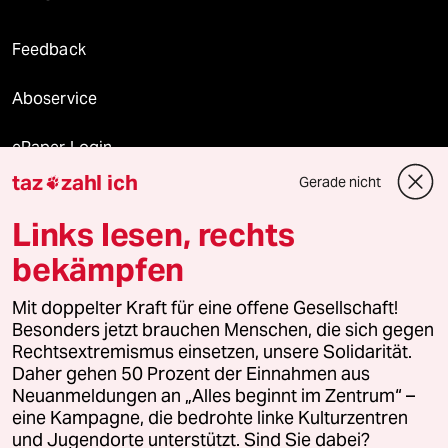
Feedback
Aboservice
ePaper Login
taz
zahl ich
Gerade nicht

Downloads für Abonnierende
Links lesen, rechts
bekämpfen
© 2026 taz Verlags und Vertriebs GmbH
Mit doppelter Kraft für eine offene Gesellschaft!
Alle Rechte vorbehalten. Bei rechtlichen Fragen oder für Genehmigungen
wenden Sie sich bitte an
lizenzen@taz.de
Besonders jetzt brauchen Menschen, die sich gegen
Rechtsextremismus einsetzen, unsere Solidarität.
Daher gehen 50 Prozent der Einnahmen aus
Feedback
Redaktionsstatut
Kommune-Richtlinien
KI-
Neuanmeldungen an „Alles beginnt im Zentrum“ –
eine Kampagne, die bedrohte linke Kulturzentren
Leitlinie
Informant
Datenschutz
Impressum
AGB
und Jugendorte unterstützt. Sind Sie dabei?