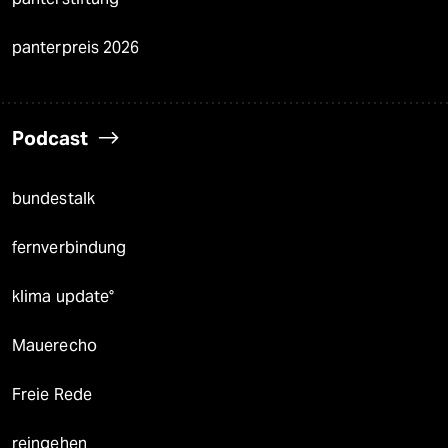
panterpreis 2026
Podcast
bundestalk
fernverbindung
klima update°
Mauerecho
Freie Rede
reingehen