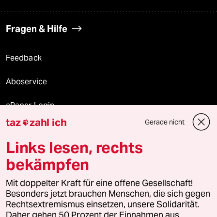
Fragen & Hilfe
Feedback
Aboservice
ePaper Login
taz
zahl ich
Gerade nicht

Downloads für Abonnierende
Links lesen, rechts
bekämpfen
© 2026 taz Verlags und Vertriebs GmbH
Alle Rechte vorbehalten. Bei rechtlichen Fragen oder für Genehmigungen
Mit doppelter Kraft für eine offene Gesellschaft!
wenden Sie sich bitte an
lizenzen@taz.de
Besonders jetzt brauchen Menschen, die sich gegen
Rechtsextremismus einsetzen, unsere Solidarität.
Daher gehen 50 Prozent der Einnahmen aus