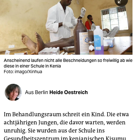
berlin
nord
wahrheit
verlag
verlag
Anscheinend laufen nicht alle Beschneidungen so freiwillig ab wie
diese in einer Schule in Kenia
veranstaltungen
Foto: imago/Xinhua
shop
fragen & hilfe
Aus Berlin
Heide Oestreich
unterstützen
Im Behandlungsraum schreit ein Kind. Die etwa
abo
achtjährigen Jungen, die davor warten, werden
genossenschaft
unruhig. Sie wurden aus der Schule ins
Gesundheitszentrum im kenianischen Kisumu