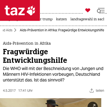

taz zahl ich
bergsteigen
usa unter trump
katzen
landtagswahl in sachs

taz zahl ich
und Aids
Aids-Prävention in Afrika: Fragwürdige Entwicklungshilfe
taz zahl ich
themen
Aids-Prävention in Afrika
Fragwürdige
politik
Entwicklungshilfe
öko
Die WHO will mit der Beschneidung von Jungen und
Männern HIV-Infektionen vorbeugen, Deutschland
gesellschaft
unterstützt das. Ist das sinnvoll?
kultur
4.5.2017
17:41 Uhr
teilen
sport