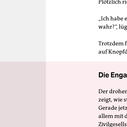
Plötzlich r
„Ich habe 
wahr?“, lü
Trotzdem f
auf Knopfd
Die Enga
Der drohe
zeigt, wie
Gerade jet
allem mit d
Zivilgesell