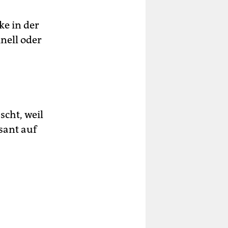
ke in der
nell oder
scht, weil
sant auf