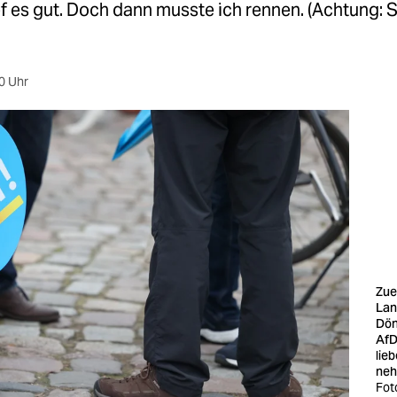
ief es gut. Doch dann musste ich rennen. (Achtung: S
0 Uhr
Zue
Lan
Dön
AfD
lie
ne
Fot