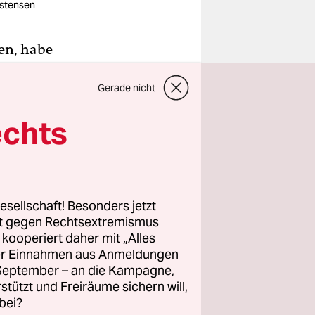
stensen
en, habe
ngen von
Gerade nicht
ld
echts
stern die
on weiß nur
hre
esellschaft! Besonders jetzt
rt gegen Rechtsextremismus
z kooperiert daher mit „Alles
ller Einnahmen aus Anmeldungen
 versifften
. September – an die Kampagne,
dort sehe,
rstützt und Freiräume sichern will,
le Leute,
bei?