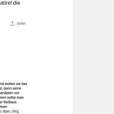
atire! die
teilen
rst wollen sie das
d, dann seine
erläden: vor
lern sollte man
ber Reißaus
hmen
o: dpa | Jörg