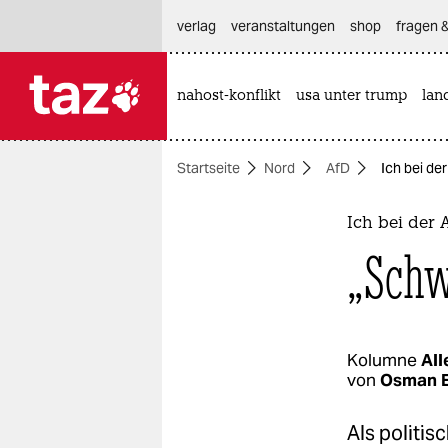
hautnavigation anspringen
hauptinhalt anspringen
footer anspringen
verlag
veranstaltungen
shop
fragen &
nahost-konflikt
usa unter trump
lan

taz zahl ich
taz zahl ich
Startseite
Nord
AfD
Ich bei de
themen
politik
Ich bei der 
„Schw
öko
gesellschaft
kultur
Kolumne
All
von
Osman 
sport
Als politis