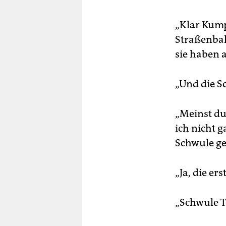
„Klar Kump
Straßenbah
sie haben a
„Und die Sc
„Meinst du
ich nicht 
Schwule g
„Ja, die ers
„Schwule Tü