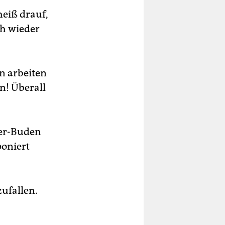
heiß drauf,
ch wieder
n arbeiten
n! Überall
er-Buden
poniert
zufallen.