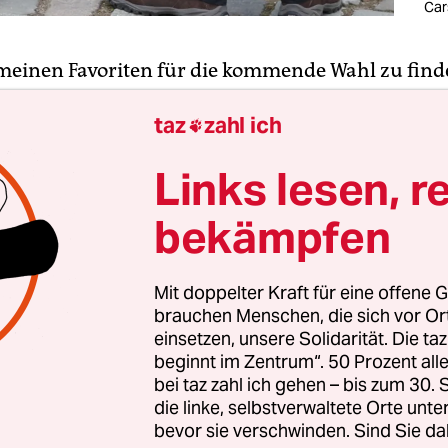
Car
einen Favoriten für die kommende Wahl zu find
h mir vorgenommen, die Wahlkampf-Veranstaltu
taz
zahl ich
en Parteien zu besuchen. Schließlich werde ich ba

 über die Zukunft Deutschlands entscheiden!
Links lesen, r
 habe ich die „Partei der Rentner“ besucht und ge
bekämpfen
 Nichtwähler“. Kein Witz, die gibt’s wirklich! Dav
h, weil sie überhaupt nicht gewählt werden, da i
Mit doppelter Kraft für eine offene G
 aus Nichtwählern bestehen.
brauchen Menschen, die sich vor O
einsetzen, unsere Solidarität. Die ta
beginnt im Zentrum“. 50 Prozent a
ie
AfD
dran! Die AfD-Veranstaltung findet in einer
bei taz zahl ich gehen – bis zum 30
mten Kneipe statt. Als ich die vielen Glatzköpfe 
die linke, selbstverwaltete Orte unte
twas mulmig. Zum Glück gibt es auch viele norma
bevor sie verschwinden. Sind Sie da