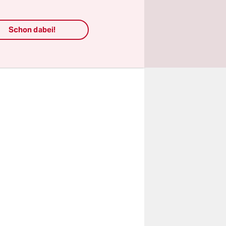
zufallen,
h eine
Schon dabei!