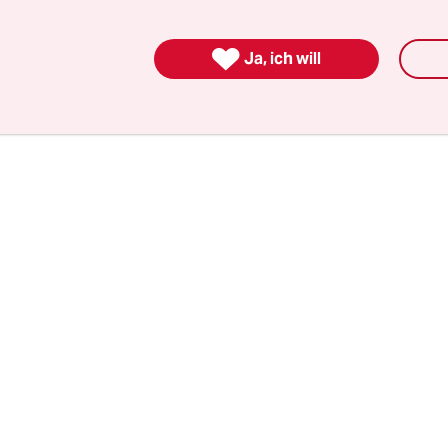
zug und Krawatte rumlaufen. Um nicht weiter auf
ich sofort hin. Ich habe weder eine Krawatte noc

Ja, ich will