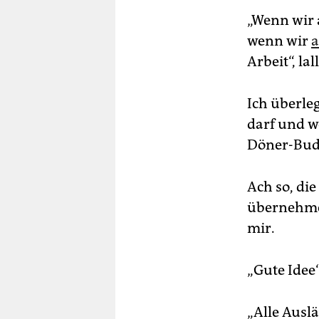
„Wenn wir a
wenn wir
a
Arbeit“, la
Ich überle
darf und w
Döner-Bude
Ach so, die
übernehmen
mir.
„Gute Idee“
„Alle Auslä