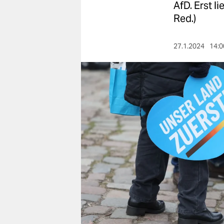
berlin
AfD. Erst l
Red.)
nord
wahrheit
27.1.2024
14:0
verlag
verlag
veranstaltungen
shop
fragen & hilfe
unterstützen
abo
genossenschaft