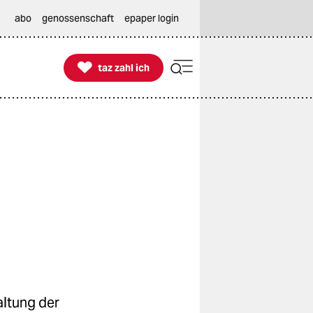
abo
genossenschaft
epaper login

taz zahl ich
taz zahl ich
altung der