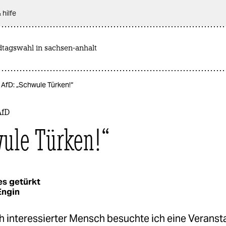
 hilfe
dtagswahl in sachsen-anhalt
r AfD: „Schwule Türken!“
AfD
ule Türken!“
es getürkt
Engin
ch interessierter Mensch besuchte ich eine Veranst