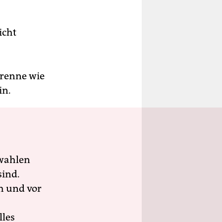
icht
 renne wie
in.
wahlen
sind.
h und vor
lles