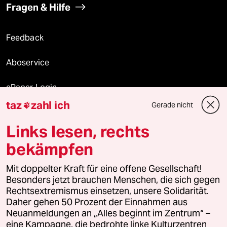
Fragen & Hilfe
Feedback
Aboservice
ePaper Login
taz
zahl ich
Gerade nicht

Downloads für Abonnierende
Links lesen, rechts
bekämpfen
© 2026 taz Verlags und Vertriebs GmbH
Mit doppelter Kraft für eine offene Gesellschaft!
Alle Rechte vorbehalten. Bei rechtlichen Fragen oder für Genehmigungen
wenden Sie sich bitte an
lizenzen@taz.de
Besonders jetzt brauchen Menschen, die sich gegen
Rechtsextremismus einsetzen, unsere Solidarität.
Daher gehen 50 Prozent der Einnahmen aus
Feedback
Redaktionsstatut
Kommune-Richtlinien
KI-
Neuanmeldungen an „Alles beginnt im Zentrum“ –
eine Kampagne, die bedrohte linke Kulturzentren