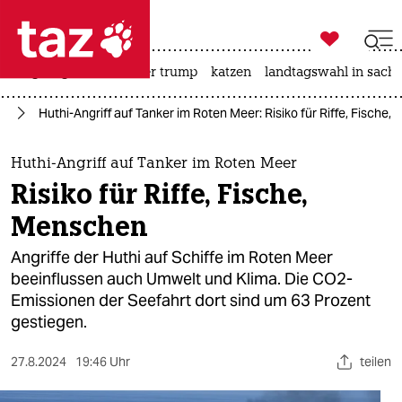

taz zahl ich
bergsteigen
usa unter trump
katzen
landtagswahl in sachs

taz zahl ich
ie
Huthi-Angriff auf Tanker im Roten Meer: Risiko für Riffe, Fische
taz zahl ich
themen
Huthi-Angriff auf Tanker im Roten Meer
Risiko für Riffe, Fische,
politik
Menschen
öko
Angriffe der Huthi auf Schiffe im Roten Meer
beeinflussen auch Umwelt und Klima. Die CO2-
gesellschaft
Emissionen der Seefahrt dort sind um 63 Prozent
gestiegen.
kultur
sport
27.8.2024
19:46 Uhr
teilen