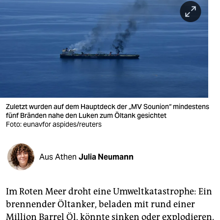
berlin
nord
wahrheit
verlag
verlag
veranstaltungen
Zuletzt wurden auf dem Hauptdeck der „MV Sounion“ mindestens
fünf Bränden nahe den Luken zum Öltank gesichtet
shop
Foto: eunavfor aspides/reuters
fragen & hilfe
Aus Athen
Julia Neumann
unterstützen
abo
Im Roten Meer droht eine Umweltkatastrophe: Ein
genossenschaft
brennender Öltanker, beladen mit rund einer
Million Barrel Öl, könnte sinken oder explodieren.