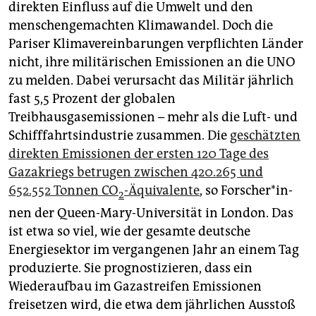
direkten Einfluss auf die Umwelt und den
menschengemachten Klimawandel. Doch die
Pariser Klimavereinbarungen verpflichten Länder
nicht, ihre militärischen Emissionen an die UNO
zu melden. Dabei verursacht das Militär jährlich
fast 5,5 Prozent der globalen
Treibhausgasemissionen – mehr als die Luft- und
Schifffahrtsindustrie zusammen. Die
geschätzten
direkten Emissionen der ersten 120 Tage des
Gazakriegs betrugen zwischen 420.265 und
652.552 Tonnen CO
-Äquivalente
, so For­sche­r*in­
2
nen der Queen-Mary-Universität in London. Das
ist etwa so viel, wie der gesamte deutsche
Energiesektor im vergangenen Jahr an einem Tag
produzierte. Sie prognostizieren, dass ein
Wiederaufbau im Gazastreifen Emissionen
freisetzen wird, die etwa dem jährlichen Ausstoß