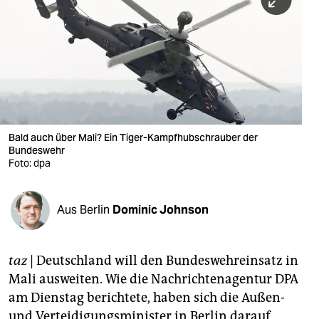
berlin
nord
wahrheit
verlag
verlag
Bald auch über Mali? Ein Tiger-Kampfhubschrauber der
Bundeswehr
veranstaltungen
Foto: dpa
shop
fragen & hilfe
Aus Berlin
Dominic Johnson
unterstützen
taz
| Deutschland will den Bundeswehreinsatz in
abo
Mali ausweiten. Wie die Nachrichtenagentur DPA
genossenschaft
am Dienstag berichtete, haben sich die Außen-
und Verteidigungsminister in Berlin darauf