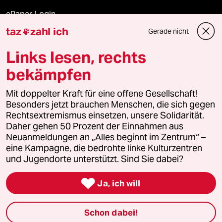
ePaper Login
taz
zahl ich
Gerade nicht

Downloads für Abonnierende
Links lesen, rechts
bekämpfen
© 2026 taz Verlags und Vertriebs GmbH
Mit doppelter Kraft für eine offene Gesellschaft!
Alle Rechte vorbehalten. Bei rechtlichen Fragen oder für Genehmigungen
wenden Sie sich bitte an
lizenzen@taz.de
Besonders jetzt brauchen Menschen, die sich gegen
Rechtsextremismus einsetzen, unsere Solidarität.
Daher gehen 50 Prozent der Einnahmen aus
Feedback
Redaktionsstatut
Kommune-Richtlinien
KI-
Neuanmeldungen an „Alles beginnt im Zentrum“ –
eine Kampagne, die bedrohte linke Kulturzentren
Leitlinie
Informant
Datenschutz
Impressum
AGB
und Jugendorte unterstützt. Sind Sie dabei?
Seitenwende
Einwilligungen widerrufen (Ads)

Ja, ich will
Schon dabei!