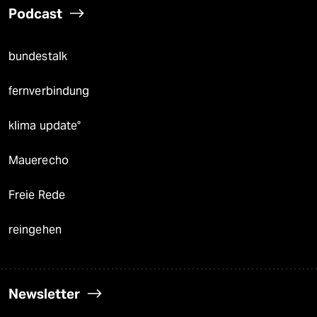
Podcast
bundestalk
fernverbindung
klima update°
Mauerecho
Freie Rede
reingehen
Newsletter