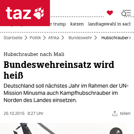

taz zahl ich
bergsteigen
usa unter trump
katzen
landtagswahl in sachs

taz zahl ich
Startseite
Politik
Afrika
Bundeswehr
Hubschrauber nac
taz zahl ich
themen
Hubschrauber nach Mali
Bundeswehreinsatz wird
politik
heiß
öko
Deutschland soll nächstes Jahr im Rahmen der UN-
Mission Minusma auch Kampfhubschrauber im
gesellschaft
Norden des Landes einsetzen.
kultur
26.10.2016
8:27 Uhr
teilen
sport