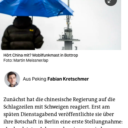
berlin
nord
wahrheit
verlag
verlag
Hört China mit? Mobilfunkmast in Bottrop
Foto: Martin Meissner/ap
veranstaltungen
shop
Aus Peking
Fabian Kretschmer
fragen & hilfe
unterstützen
Zunächst hat die chinesische Regierung auf die
Schlagzeilen mit Schweigen reagiert. Erst am
abo
späten Dienstagabend veröffentlichte sie über
genossenschaft
ihre Botschaft in Berlin eine erste Stellungnahme: