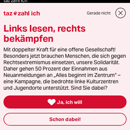
taz zahl ich
taz
zahl ich
Gerade nicht

recherchefonds ausland
Links lesen, rechts
panterstiftung
bekämpfen
panterpreis 2026
Mit doppelter Kraft für eine offene Gesellschaft!
Besonders jetzt brauchen Menschen, die sich gegen
Rechtsextremismus einsetzen, unsere Solidarität.
Daher gehen 50 Prozent der Einnahmen aus
Podcast
Neuanmeldungen an „Alles beginnt im Zentrum“ –
eine Kampagne, die bedrohte linke Kulturzentren
bundestalk
und Jugendorte unterstützt. Sind Sie dabei?

fernverbindung
Ja, ich will
klima update°
Schon dabei!
Mauerecho