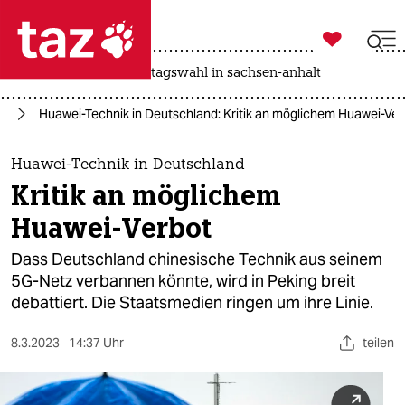

taz zahl ich
drohnen
rente
landtagswahl in sachsen-anhalt

taz zahl ich
ie
Huawei-Technik in Deutschland: Kritik an möglichem Huawei-Ver
taz zahl ich
themen
Huawei-Technik in Deutschland
Kritik an möglichem
politik
Huawei-Verbot
öko
Dass Deutschland chinesische Technik aus seinem
5G-Netz verbannen könnte, wird in Peking breit
gesellschaft
debattiert. Die Staatsmedien ringen um ihre Linie.
kultur
8.3.2023
14:37 Uhr
teilen
sport