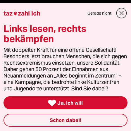
Reisen
taz
zahl ich
Gerade nicht

Kantine
Links lesen, rechts
bekämpfen
Shop
Mit doppelter Kraft für eine offene Gesellschaft!
Anzeigen
Besonders jetzt brauchen Menschen, die sich gegen
Rechtsextremismus einsetzen, unsere Solidarität.
Daher gehen 50 Prozent der Einnahmen aus
Neuanmeldungen an „Alles beginnt im Zentrum“ –
Fragen & Hilfe
eine Kampagne, die bedrohte linke Kulturzentren
und Jugendorte unterstützt. Sind Sie dabei?
Feedback

Ja, ich will
Aboservice
Schon dabei!
ePaper Login