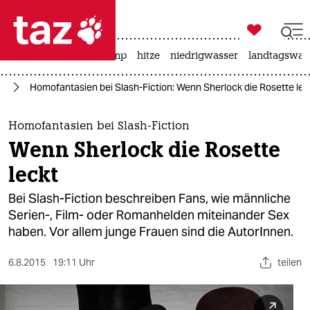

taz zahl ich
katzen
usa unter trump
hitze
niedrigwasser
landtagswahl

taz zahl ich
en
Homofantasien bei Slash-Fiction: Wenn Sherlock die Rosette lec
taz zahl ich
themen
Homofantasien bei Slash-Fiction
Wenn Sherlock die Rosette
politik
leckt
öko
Bei Slash-Fiction beschreiben Fans, wie männliche
Serien-, Film- oder Romanhelden miteinander Sex
gesellschaft
haben. Vor allem junge Frauen sind die AutorInnen.
kultur
6.8.2015
19:11 Uhr
teilen
sport