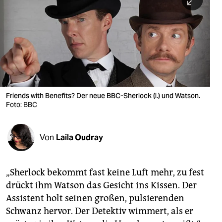
berlin
nord
wahrheit
verlag
verlag
Friends with Benefits? Der neue BBC-Sherlock (l.) und Watson.
Foto: BBC
veranstaltungen
shop
Von
Laila Oudray
fragen & hilfe
unterstützen
„Sherlock bekommt fast keine Luft mehr, zu fest
drückt ihm Watson das Gesicht ins Kissen. Der
abo
Assistent holt seinen großen, pulsierenden
genossenschaft
Schwanz hervor. Der Detektiv wimmert, als er