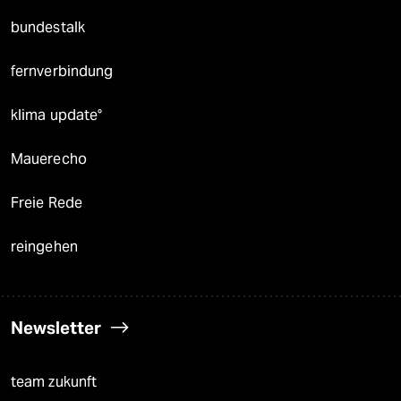
bundestalk
fernverbindung
klima update°
Mauerecho
Freie Rede
reingehen
Newsletter
team zukunft