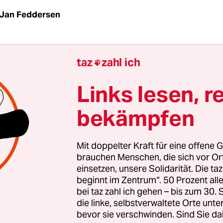
Jan Feddersen
pischer Auftritt, einer ihrer raren, in einem Boo
taz
zahl ich

der Elbe. Es könne gewiss stark regnen, sagte de
en Schleswig-Holstein Musik Festival, dann werd
Links lesen, r
eln – aber höchstens zehn Minuten, da sei er sich
bekämpfen
ervös, das Wetter sollte bloß nicht diesen Coup e
tlerin für diesen Sommerreigen klassischer Konz
heunen und auf schick gemähten Wiesen) gewon
Mit doppelter Kraft für eine offene G
geht nicht überall hin.
brauchen Menschen, die sich vor O
einsetzen, unsere Solidarität. Die ta
beginnt im Zentrum“. 50 Prozent a
rin ließ sich nicht beirren, und als sie auf die B
bei taz zahl ich gehen – bis zum 30
ur der Beifall: Esther Ofarim, rote Haare, freundl
die linke, selbstverwaltete Orte unte
hüllt in eines der schönsten Kleider, das sich für 
bevor sie verschwinden. Sind Sie da