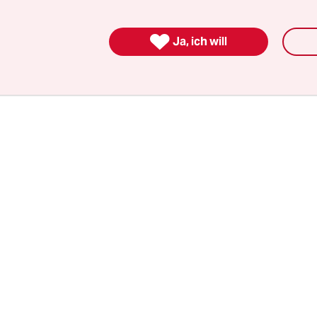
bend nur denken ließ: ein schwarzes, gazeangekn
f, in dem sie mit ihren knappen Bewegungen eine

Ja, ich will
gte, sehr cool, ungebügelt fein.