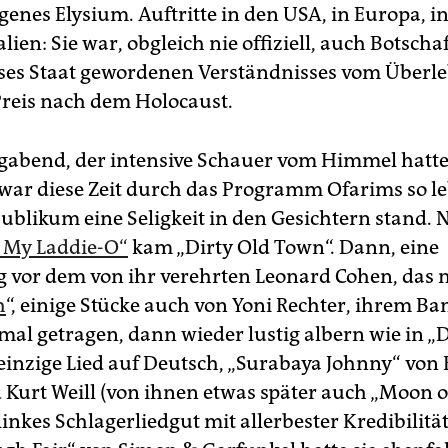
genes Elysium. Auftritte in den USA, in Europa, i
lien: Sie war, obgleich nie offiziell, auch Botscha
ieses Staat gewordenen Verständnisses vom Überl
reis nach dem Holocaust.
bend, der intensive Schauer vom Himmel hatte
war diese Zeit durch das Programm Ofarims so l
ublikum eine Seligkeit in den Gesichtern stand.
 My Laddie-O“
kam „Dirty Old Town“. Dann, eine
 vor dem von ihr verehrten Leonard Cohen, das 
h
“, einige Stücke auch von Yoni Rechter, ihrem B
 mal getragen, dann wieder lustig albern wie in „
einzige Lied auf Deutsch, „Surabaya Johnny“ von 
 Kurt Weill (von ihnen etwas später auch „Moon o
inkes Schlagerliedgut mit allerbester Kredibilität