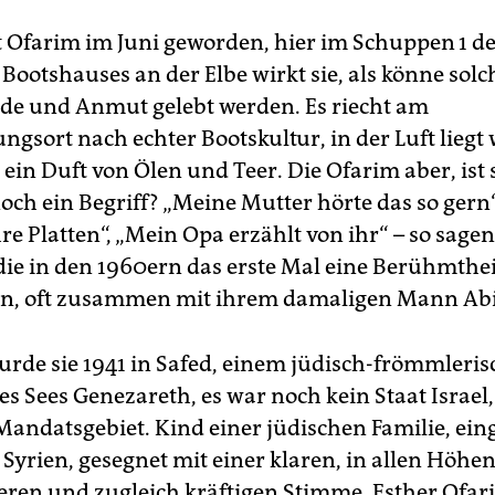
st Ofarim im Juni geworden, hier im Schuppen 1 d
ootshauses an der Elbe wirkt sie, als könne solch
de und Anmut gelebt werden. Es riecht am
ngsort nach echter Bootskultur, in der Luft liegt
ein Duft von Ölen und Teer. Die Ofarim aber, ist 
och ein Begriff? „Meine Mutter hörte das so gern
e Platten“, „Mein Opa erzählt von ihr“ – so sagen
 die in den 1960ern das erste Mal eine Berühmthe
in, oft zusammen mit ihrem damaligen Mann Abi
rde sie 1941 in Safed, einem jüdisch-frömmleris
s Sees Genezareth, es war noch kein Staat Israel
 Mandatsgebiet. Kind einer jüdischen Familie, ei
 Syrien, gesegnet mit einer klaren, in allen Höhe
heren und zugleich kräftigen Stimme. Esther Ofar