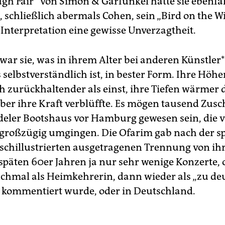
gh Fair“ von Simon & Garfunkel hatte sie ebenfal
schließlich abermals Cohen, sein „Bird on the 
 Interpretation eine gewisse Unverzagtheit.
ar sie, was in ihrem Alter bei anderen Künst­le­r
 selbstverständlich ist, in bester Form. Ihre Höh
h zurückhaltender als einst, ihre Tiefen wärmer 
ber ihre Kraft verblüffte. Es mögen tausend Zu­sc
eler Bootshaus vor Hamburg gewesen sein, die v
l großzügig umgingen. Die Ofarim gab nach der s
tschillustrierten ausgetragenen Trennung von 
späten 60er Jahren ja nur sehr wenige Konzerte, o
chmal als Heimkehrerin, dann wieder als „zu de
kommentiert wurde, oder in Deutschland.