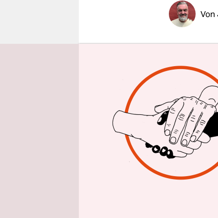
epaper login
Von
Ein halbtro
direkt an 
gastgebend
Dach prass
eine Spur n
Diese Küns
auch in Sc
haben. Sie 
Die Künstle
prasselte n
Antlitz, ge