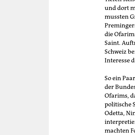
und dort m
mussten Gr
Premingers
die Ofarim
Saint. Auftr
Schweiz be
Interesse 
So ein Paar
der Bundes
Ofarims, d
politische
Odetta, Ni
interpretie
machten Fo