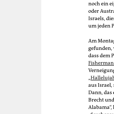
noch ein ei
oder Austra
Israels, d
um jeden P
Am Montaga
gefunden, 
dass dem P
Fisherman
Verneigung
„
Halleluja
aus Israel,
Dann, das 
Brecht und
Alabama“, l