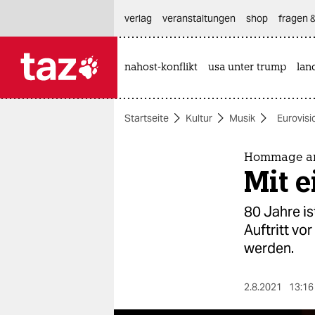
hautnavigation anspringen
hauptinhalt anspringen
footer anspringen
verlag
veranstaltungen
shop
fragen &
nahost-konflikt
usa unter trump
lan

taz zahl ich
taz zahl ich
Startseite
Kultur
Musik
Eurovisi
themen
politik
Hommage an
Mit 
öko
80 Jahre is
gesellschaft
Auftritt vo
werden.
kultur
sport
2.8.2021
13:16