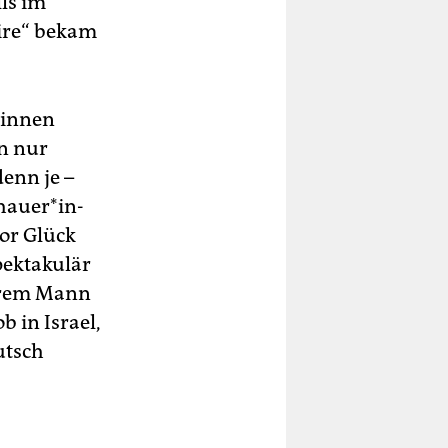
ls im
Wire“ bekam
*in­nen
en nur
denn je –
haue­r*in­
or Glück
pektakulär
ihrem Mann
b in Israel,
utsch