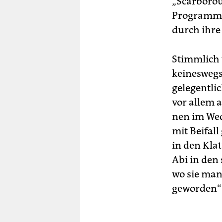
„Scarborou
Programm, 
durch ihre
Stimmlich w
keineswegs
gelegentlic
vor allem a
nen im Wed
mit Beifal
in den Kla
Abi in den 
wo sie man
geworden“ 