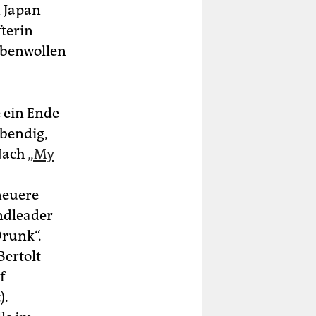
n Japan
fterin
ebenwollen
 ein Ende
ebendig,
 Nach
„My
neuere
andleader
Drunk“.
Bertolt
f
).