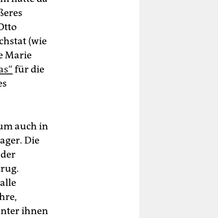
ßeres
Otto
chstat (wie
e Marie
as“
für die
es
kum auch in
ager. Die
 der
trug.
alle
hre,
unter ihnen