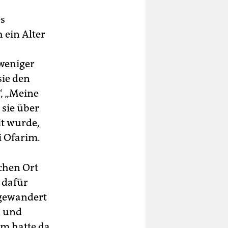
es
 ein Alter
 weniger
sie den
“, „Meine
 sie über
it wurde,
 Ofarim.
chen Ort
, dafür
ngewandert
n und
im hatte da