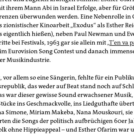
it ihrem Mann Abi in Israel Erfolge, aber für Grö
enzen überwunden werden. Eine Nebenrolle in 
 zionistischer Kinoarbeit „Exodus“ als Esther Rei
s eigentlich hießen), neben Paul Newman und Ev
itte bei Festivals, 1963 gar sie allein mit
„T’en va p
im Eurovision Song Contest und danach immens
der Musikindustrie.
, vor allem so eine Sängerin, fehlte für ein Publi
republik, das weder auf Beat stand noch auf Schl
as war dieser gewisse Sound erwachsener Musik,
 Stücke ins Geschmackvolle, ins Liedguthafte über
na Simone, Miriam Makeba, Nana Mouskouri, sie 
rten die Songs der politisch aufbrüchigen 60er Ja
lk ohne Hippieappeal – und Esther Ofarim war 