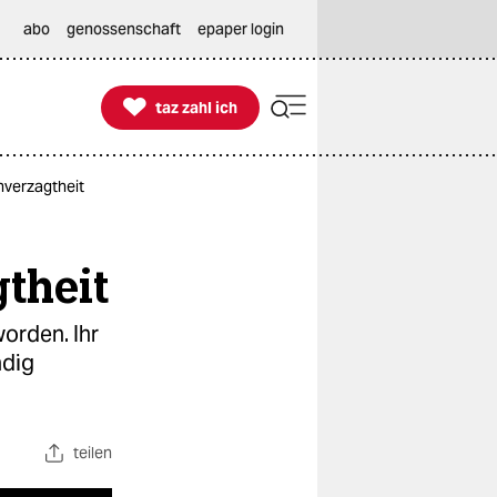
abo
genossenschaft
epaper login

taz zahl ich
taz zahl ich
nverzagtheit
theit
worden. Ihr
dig​
teilen