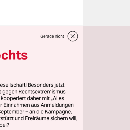
tshaus
Gerade nicht
r Mann vom
e es aufs
echts
er. Er war
intrüben:
erte (gern
nen zu
esellschaft! Besonders jetzt
rt gegen Rechtsextremismus
z kooperiert daher mit „Alles
ller Einnahmen aus Anmeldungen
ühne kam,
. September – an die Kampagne,
iches
rstützt und Freiräume sichern will,
diesen
bei?