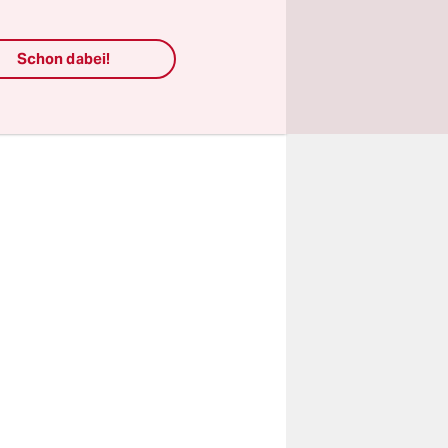
ittertes
 gewisse
Schon dabei!