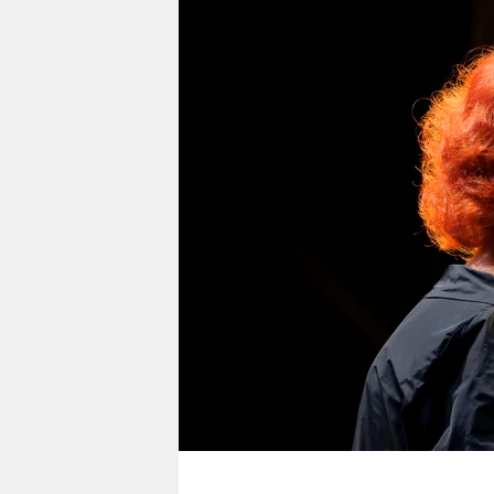
berlin
nord
wahrheit
verlag
verlag
veranstaltungen
shop
fragen & hilfe
unterstützen
abo
genossenschaft