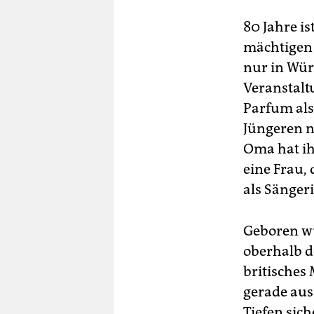
80 Jahre i
mächtigen B
nur in Wür
Veranstaltu
Parfum als 
Jüngeren n
Oma hat ihr
eine Frau,
als Sänger
Geboren wu
oberhalb de
britisches
gerade aus
Tiefen sic