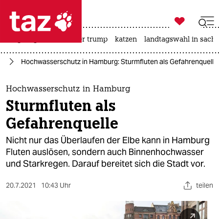

taz zahl ich
bergsteigen
usa unter trump
katzen
landtagswahl in sachs

taz zahl ich
el
Hochwasserschutz in Hamburg: Sturmfluten als Gefahrenquelle
taz zahl ich
themen
Hochwasserschutz in Hamburg
Sturmfluten als
politik
Gefahrenquelle
öko
Nicht nur das Überlaufen der Elbe kann in Hamburg
Fluten auslösen, sondern auch Binnenhochwasser
gesellschaft
und Starkregen. Darauf bereitet sich die Stadt vor.
kultur
20.7.2021
10:43 Uhr
teilen
sport