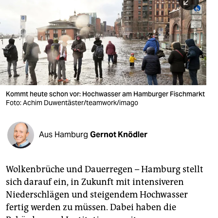
berlin
nord
wahrheit
verlag
verlag
Kommt heute schon vor: Hochwasser am Hamburger Fischmarkt
Foto: Achim Duwentäster/teamwork/imago
veranstaltungen
shop
Aus Hamburg
Gernot Knödler
fragen & hilfe
unterstützen
Wolkenbrüche und Dauerregen – Hamburg stellt
sich darauf ein, in Zukunft mit intensiveren
abo
Niederschlägen und steigendem Hochwasser
genossenschaft
fertig werden zu müssen. Dabei haben die