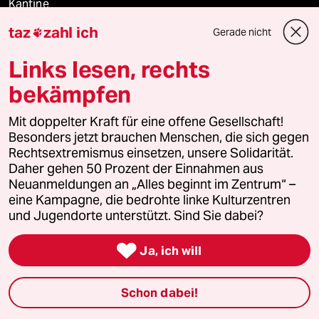
Kantine
taz
zahl ich
Gerade nicht

Shop
Links lesen, rechts
Anzeigen
bekämpfen
Mit doppelter Kraft für eine offene Gesellschaft!
Besonders jetzt brauchen Menschen, die sich gegen
Fragen & Hilfe
Rechtsextremismus einsetzen, unsere Solidarität.
Daher gehen 50 Prozent der Einnahmen aus
Feedback
Neuanmeldungen an „Alles beginnt im Zentrum“ –
eine Kampagne, die bedrohte linke Kulturzentren
und Jugendorte unterstützt. Sind Sie dabei?
Aboservice

Ja, ich will
ePaper Login
Downloads für Abonnierende
Schon dabei!