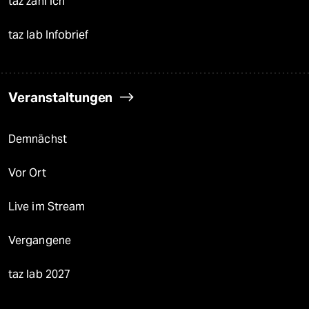
taz zahl ich
taz lab Infobrief
Veranstaltungen
Demnächst
Vor Ort
Live im Stream
Vergangene
taz lab 2027