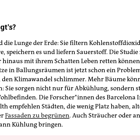
gt's?
die Lunge der Erde: Sie filtern Kohlenstoffdioxi
 speichern es und liefern Sauerstoff. Die Studie 
r hinaus mit ihrem Schatten Leben retten können
e in Ballungsräumen ist jetzt schon ein Problem
h den Klimawandel schlimmer. Mehr Bäume könn
n: Sie sorgen nicht nur für Abkühlung, sondern s
hlbefinden. Die For­sche­r*in­nen des Barcelona In
lth empfehlen Städten, die wenig Platz haben, alt
er
Fassaden zu begrünen
. Auch Sträucher oder a
ann Kühlung bringen.