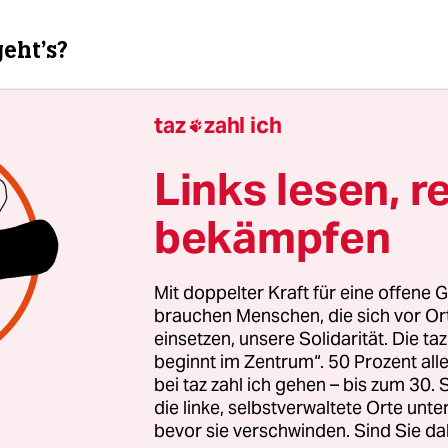
eht’s?
 sind tödlich. Wie tödlich, das lässt sich kaum er
taz
zahl ich

Menschen aufgrund von Hitze sterben, liegen m
n zugrunde, die durch hohe Temperaturen verst
Links lesen, r
erz-Kreislauf-Erkrankungen etwa. Durch den Kl
sere Sommer immer heißer, ganz Europa erlebt
bekämpfen
 Wetterphänomene.
Der Sommer 2022 war der hei
s dem Jahr 1500
. Städte sind dabei besonders anfä
Mit doppelter Kraft für eine offene G
sen­schaft­le­r*in­nen nennen das den „Urbanen
brauchen Menschen, die sich vor O
ffekt“.
einsetzen, unsere Solidarität. Die ta
beginnt im Zentrum“. 50 Prozent a
bei taz zahl ich gehen – bis zum 30
die linke, selbstverwaltete Orte unte
bevor sie verschwinden. Sind Sie da