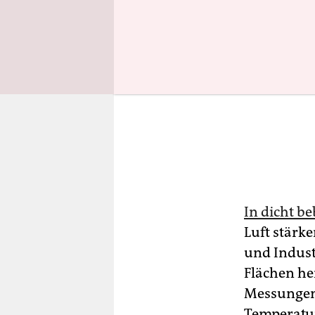
In dicht b
Luft stärk
und Indust
Flächen hei
Messungen,
Temperatur