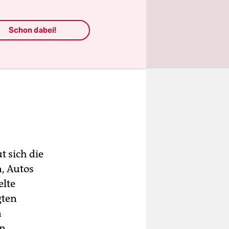
Schon dabei!
t sich die
, Autos
elte
gten
n
in