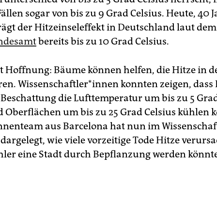
llen sogar von bis zu 9 Grad Celsius. Heute, 40 
rägt der Hitzeinseleffekt in Deutschland laut dem
ndesamt
bereits bis zu 10 Grad Celsius.
bt Hoffnung: Bäume können helfen, die Hitze in d
en. Wis­sen­schaft­le­r*in­nen konnten zeigen, das
 Beschattung die Lufttemperatur um bis zu 5 Grad
 Oberflächen um bis zu 25 Grad Celsius kühlen 
*in­nen­team aus Barcelona hat nun im Wissenscha
dargelegt, wie viele vorzeitige Tode Hitze verurs
ühler eine Stadt durch Bepflanzung werden könnte