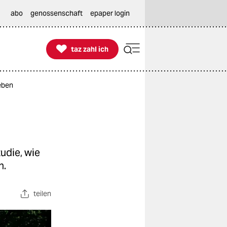
abo
genossenschaft
epaper login

taz zahl ich
taz zahl ich
eben
udie, wie
n.
teilen