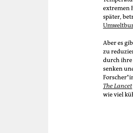
extremen Fä
später, bet
Umweltbu
Aber es gi
zu reduzier
durch ihre
senken und
For­sche­r
The Lancet
wie viel k