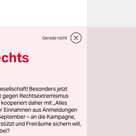
fassen,
Gerade nicht
eist
ärkt
echts
imawandel
 immer
ßeste seit
llig für
esellschaft! Besonders jetzt
rt gegen Rechtsextremismus
z kooperiert daher mit „Alles
ller Einnahmen aus Anmeldungen
. September – an die Kampagne,
rstützt und Freiräume sichern will,
bei?