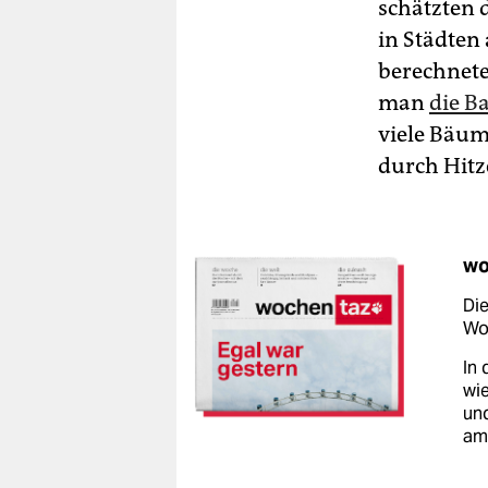
schätzten 
in Städten
berechnete
man
die B
viele Bäum
durch Hitz
wo
Die
Woc
In 
wie
un
am