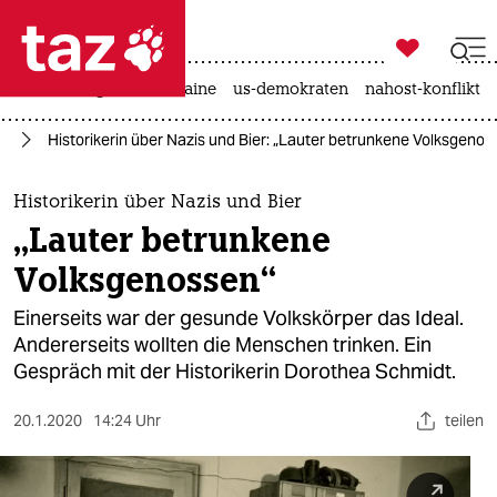

taz zahl ich
hitze
krieg in der ukraine
us-demokraten
nahost-konflikt

taz zahl ich
us
Historikerin über Nazis und Bier: „Lauter betrunkene Volksgenos
taz zahl ich
themen
Historikerin über Nazis und Bier
„Lauter betrunkene
politik
Volksgenossen“
öko
Einerseits war der gesunde Volkskörper das Ideal.
Andererseits wollten die Menschen trinken. Ein
gesellschaft
Gespräch mit der Historikerin Dorothea Schmidt.
kultur
20.1.2020
14:24 Uhr
teilen
sport