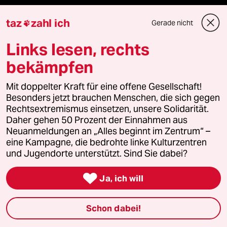
taz
zahl ich
Gerade nicht

Mehr taz Angebote
Links lesen, rechts
bekämpfen
Reisen
Mit doppelter Kraft für eine offene Gesellschaft!
Kantine
Besonders jetzt brauchen Menschen, die sich gegen
Rechtsextremismus einsetzen, unsere Solidarität.
Shop
Daher gehen 50 Prozent der Einnahmen aus
Neuanmeldungen an „Alles beginnt im Zentrum“ –
eine Kampagne, die bedrohte linke Kulturzentren
Anzeigen
und Jugendorte unterstützt. Sind Sie dabei?

Ja, ich will
Fragen & Hilfe
Schon dabei!
Feedback