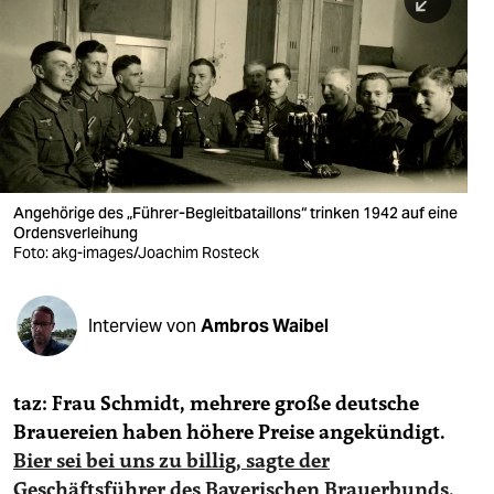
berlin
nord
wahrheit
verlag
verlag
Angehörige des „Führer-Begleitbataillons“ trinken 1942 auf eine
Ordensverleihung
veranstaltungen
Foto: akg-images/Joachim Rosteck
shop
fragen & hilfe
Interview von
Ambros Waibel
unterstützen
taz: Frau Schmidt, mehrere große deutsche
abo
Brauereien haben höhere Preise angekündigt.
genossenschaft
Bier sei bei uns zu billig, sagte der
Geschäftsführer des Bayerischen Brauerbunds.