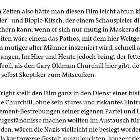
 Zeiten also hätte man diesen Film leicht abtun k
er“ und Biopic-Kitsch, der einem Schauspieler di
chern kann, wenn er sich nur mutig in Maskerade
iten wäre einem das Pathos, mit dem hier Weltge
n mutiger alter Männer inszeniert wird, schnell a
angen. Im Hier und Heute jedoch bringt der fette,
Troll, als den Gary Oldman Churchill hier gibt, d
h selbst Skeptiker zum Mitseufzen.
ight stellt den Film ganz in den Dienst einer his
e Churchill, ohne sein stures und riskantes Eint
ement-Bestrebungen seiner eigenen Partei und
 Zugeständnisse machen wollten im Austausch für
den, wären die Nazis vielleicht nie besiegt worden
ls kontroverse Gestalt auszuleuchten, konzentrier