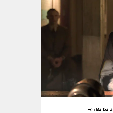
berlin
nord
wahrheit
verlag
verlag
veranstaltungen
shop
fragen & hilfe
unterstützen
abo
genossenschaft
Von
Barbara