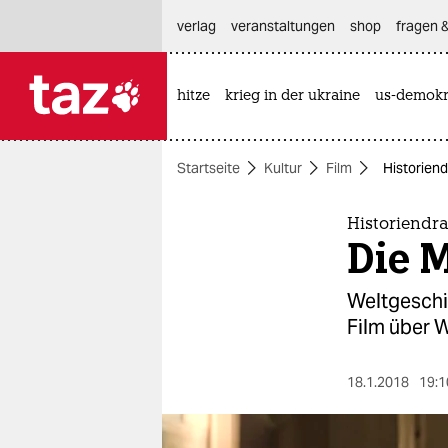
hautnavigation anspringen
hauptinhalt anspringen
footer anspringen
verlag
veranstaltungen
shop
fragen &
hitze
krieg in der ukraine
us-demokr

taz zahl ich
taz zahl ich
Startseite
Kultur
Film
Historiend
themen
politik
Historiendr
Die M
öko
Weltgeschi
gesellschaft
Film über W
kultur
18.1.2018
19:1
sport