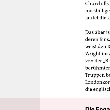
Churchills 
missbillige
lautet die
Das aber is
deren Eins
weist den 
Wright insz
von der „B
berühmten 
Truppen be
Londonkorr
die englisc
Die Enga