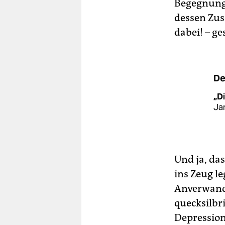
Begegnung 
dessen Zus
dabei! – ge
De
„D
Jam
Und ja, da
ins Zeug le
Anverwandl
quecksilbr
Depression,