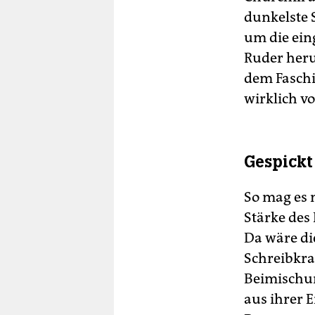
dunkelste 
um die ein
Ruder heru
dem Faschi
wirklich vo
Gespickt
So mag es 
Stärke des 
Da wäre die
Schreibkraf
Beimischun
aus ihrer 