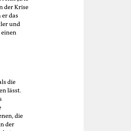
n der Krise
 er das
tler und
 einen
ls die
n lässt.
s
e
enen, die
in der