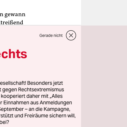
ren gewann
itreißend
rwindet, um
Gerade nicht
önnen. Es
nungslos
echts
hniken der
ießende
esellschaft! Besonders jetzt
urchill an,
rt gegen Rechtsextremismus
z kooperiert daher mit „Alles
einesfalls
ller Einnahmen aus Anmeldungen
 zu
. September – an die Kampagne,
zentration
rstützt und Freiräume sichern will,
sierende
bei?