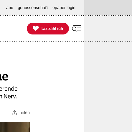
abo
genossenschaft
epaper login

taz zahl ich
taz zahl ich
he
ierende
n Nerv.
teilen