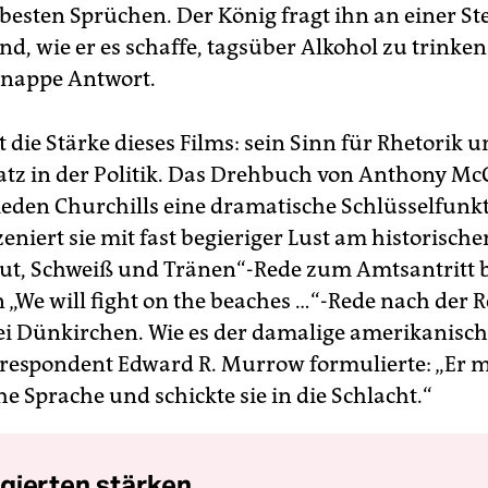
besten Sprüchen. Der König fragt ihn an einer Ste
nd, wie er es schaffe, tagsüber Alkohol zu trinken
 knappe Antwort.
t die Stärke dieses Films: sein Sinn für Rhetorik u
atz in der Politik. Das Drehbuch von Anthony Mc
Reden Churchills eine dramatische Schlüsselfunk
eniert sie mit fast begieriger Lust am historische
lut, Schweiß und Tränen“-Rede zum Amtsantritt b
„We will fight on the beaches …“-Rede nach der R
i Dünkirchen. Wie es der damalige amerikanisc
espondent Edward R. Murrow formulierte: „Er mo
he Sprache und schickte sie in die Schlacht.“
gierten stärken