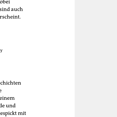
obei
sind auch
erscheint.
ly
schichten
e
 einem
ude und
gespickt mit