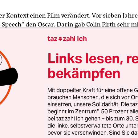
er Kontext einen Film verändert. Vor sieben Jah
s Speech“ den Oscar. Darin gab Colin Firth sehr m
chen Monarchen Georg VI., der sein Stottern übe
taz
zahl ich

beginn 1939 sein Volk per Radio ansprechen zu k
esagt, ein packender Film, der zugleich aber hoff
Links lesen, r
 erschien mit seinen im Übermaß vertrauten Tec
bekämpfen
ichung einer historischen Figur, die die anschl
ng derselben nur noch pathetischer machte.
Mit doppelter Kraft für eine offene G
 wendet nun das gleiche Verfahren auf Winston Ch
brauchen Menschen, die sich vor O
einsetzen, unsere Solidarität. Die ta
„Die dunkelste Stunde“ kommt in seinem Zugriff k
beginnt im Zentrum“. 50 Prozent a
aher als „The King’s Speech“, zumal im Vergleich
bei taz zahl ich gehen – bis zum 30
r Nolans „Dunkirk“, mit dem er die zeitliche Kon
die linke, selbstverwaltete Orte unte
i-Juni 1940 teilt. Aber dennoch scheint der heroi
bevor sie verschwinden. Sind Sie da