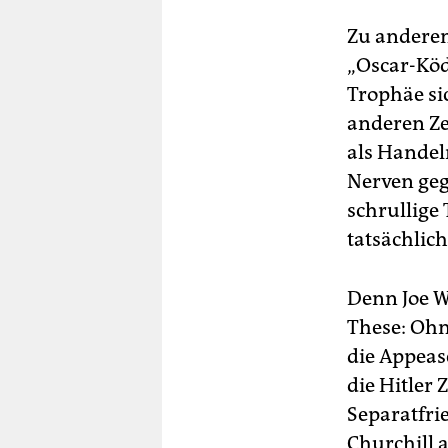
Zu anderen
„Oscar-Köd
Trophäe si
anderen Ze
als Handel
Nerven geg
schrullige 
tatsächlic
Denn Joe Wr
These: Ohn
die Appeas
die Hitler
Separatfrie
Churchill a