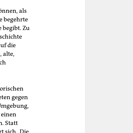
önnen, als
e begehrte
 begibt. Zu
schichte
uf die
 alte,
och
torischen
reten gegen
 Umgebung,
 einen
. Statt
t sich „Die