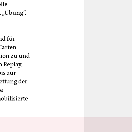
lle
. „Übung“,
nd für
Carten
tion zu und
n Replay,
is zur
ettung der
he
bilisierte