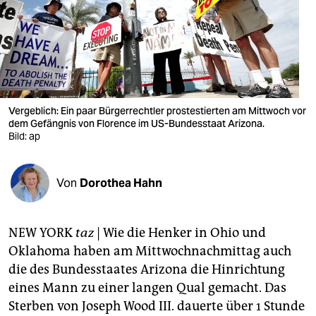
berlin
nord
wahrheit
verlag
Vergeblich: Ein paar Bürgerrechtler prostestierten am Mittwoch vor
verlag
dem Gefängnis von Florence im US-Bundesstaat Arizona.
Bild: ap
veranstaltungen
shop
Von
Dorothea Hahn
fragen & hilfe
NEW YORK
taz
| Wie die Henker in Ohio und
unterstützen
Oklahoma haben am Mittwochnachmittag auch
abo
die des Bundesstaates Arizona die Hinrichtung
eines Mann zu einer langen Qual gemacht. Das
genossenschaft
Sterben von Joseph Wood III. dauerte über 1 Stunde