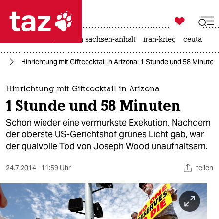

taz zahl ich
hitze
landtagswahl in sachsen-anhalt
iran-krieg
ceuta

taz zahl ich
ka
Hinrichtung mit Giftcocktail in Arizona: 1 Stunde und 58 Minuten
taz zahl ich
themen
Hinrichtung mit Giftcocktail in Arizona
1 Stunde und 58 Minuten
politik
Schon wieder eine vermurkste Exekution. Nachdem
öko
der oberste US-Gerichtshof grünes Licht gab, war
der qualvolle Tod von Joseph Wood unaufhaltsam.
gesellschaft
24.7.2014
11:59 Uhr
teilen
kultur
sport