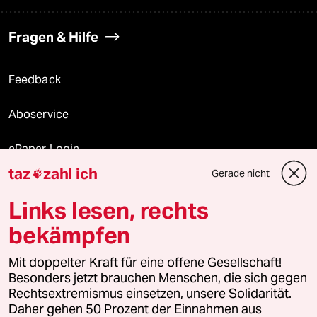
Fragen & Hilfe
Feedback
Aboservice
ePaper Login
taz
zahl ich
Gerade nicht

Downloads für Abonnierende
Links lesen, rechts
bekämpfen
© 2026 taz Verlags und Vertriebs GmbH
Mit doppelter Kraft für eine offene Gesellschaft!
Alle Rechte vorbehalten. Bei rechtlichen Fragen oder für Genehmigungen
wenden Sie sich bitte an
lizenzen@taz.de
Besonders jetzt brauchen Menschen, die sich gegen
Rechtsextremismus einsetzen, unsere Solidarität.
Daher gehen 50 Prozent der Einnahmen aus
Feedback
Redaktionsstatut
Kommune-Richtlinien
KI-