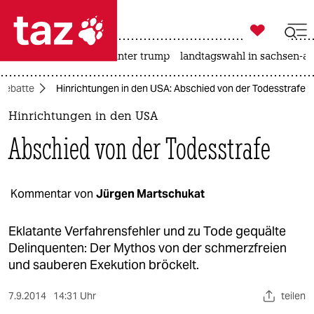

taz zahl ich
nahost-konflikt
usa unter trump
landtagswahl in sachsen-an

taz zahl ich
Debatte
Hinrichtungen in den USA: Abschied von der Todesstrafe
taz zahl ich
Hinrichtungen in den USA
themen
Abschied von der Todesstrafe
politik
öko
Kommentar von
Jürgen Martschukat
gesellschaft
Eklatante Verfahrensfehler und zu Tode gequälte
Delinquenten: Der Mythos von der schmerzfreien
kultur
und sauberen Exekution bröckelt.
sport
7.9.2014
14:31 Uhr
teilen