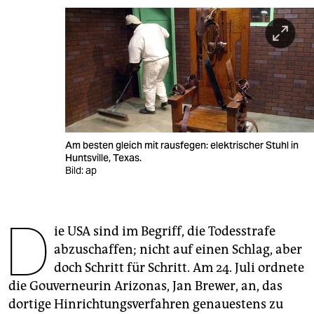
berlin
nord
wahrheit
verlag
verlag
Am besten gleich mit rausfegen: elektrischer Stuhl in
veranstaltungen
Huntsville, Texas.
Bild: ap
shop
fragen & hilfe
D
ie USA sind im Begriff, die Todesstrafe
unterstützen
abzuschaffen; nicht auf einen Schlag, aber
abo
doch Schritt für Schritt. Am 24. Juli ordnete
die Gouverneurin Arizonas, Jan Brewer, an, das
genossenschaft
dortige Hinrichtungsverfahren genauestens zu