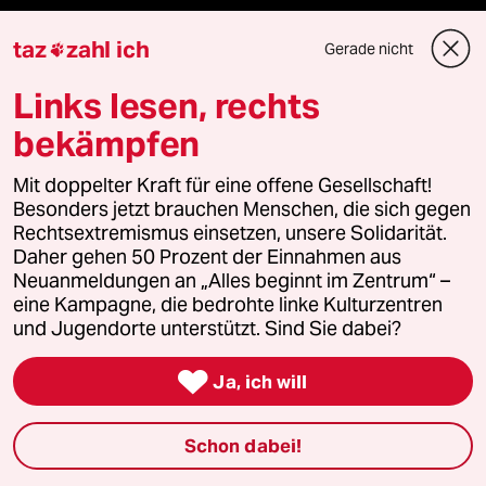
taz
zahl ich
Live im Stream
Gerade nicht

Links lesen, rechts
Vergangene
bekämpfen
taz lab 2027
Mit doppelter Kraft für eine offene Gesellschaft!
Besonders jetzt brauchen Menschen, die sich gegen
Rechtsextremismus einsetzen, unsere Solidarität.
Mehr taz Lesestoff
Daher gehen 50 Prozent der Einnahmen aus
Neuanmeldungen an „Alles beginnt im Zentrum“ –
eine Kampagne, die bedrohte linke Kulturzentren
taz Blogs
und Jugendorte unterstützt. Sind Sie dabei?
taz FUTURZWEI

Ja, ich will
Le Monde diplomatique
Schon dabei!
taz Archiv