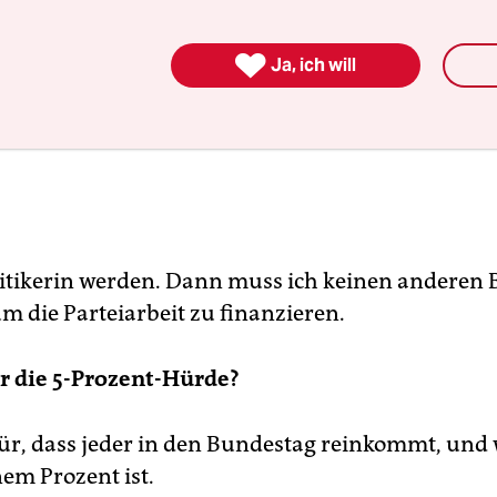
ubrik „Hier spricht der große Vorsitzende“ erscheint täglich i
taz. Bis auf eine Spezialfrage werden alle Parteichefs mit de

hen Fragen konfrontiert.
Ja, ich will
 vor der Wahl: die abschließende und umfassende Analyse de
stparteien.
olitikerin werden. Dann muss ich keinen anderen
m die Parteiarbeit zu finanzieren.
ür die 5-Prozent-Hürde?
für, dass jeder in den Bundestag reinkommt, und
nem Prozent ist.