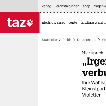
hautnavigation anspringen
hauptinhalt anspringen
footer anspringen
verlag
veranstaltungen
shop
fragen &
niedrigwasser
rente
landtagswahl i

taz zahl ich
taz zahl ich
Startseite
Politik
Deutschland
Wa
themen
politik
Hier spricht
„Irg
öko
verb
gesellschaft
Ihre Wahls
kultur
Kleinstpart
Violetten.
sport