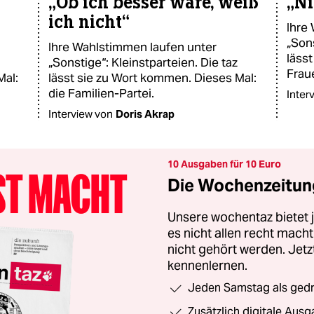
„Ob ich besser wäre, weiß
„Ni
ich nicht“
Ihre
„Sons
Ihre Wahlstimmen laufen unter
lässt
„Sonstige“: Kleinstparteien. Die taz
Frau
Mal:
lässt sie zu Wort kommen. Dieses Mal:
die Familien-Partei.
Inter
Interview von
Doris Akrap
10 Ausgaben für 10 Euro
Die Wochenzeitung
Unsere wochentaz bietet
es nicht allen recht mac
nicht gehört werden. Jet
kennenlernen.
Jeden Samstag als gedru
Zusätzlich digitale Ausg