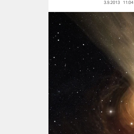
berlin
3.9.2013
11:04
nord
wahrheit
verlag
verlag
veranstaltungen
shop
fragen & hilfe
unterstützen
abo
genossenschaft