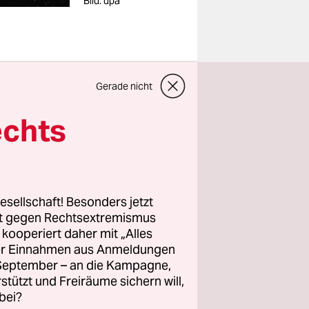
Bild: dpa
Gerade nicht
echts
schkurses.
esellschaft! Besonders jetzt
rt gegen Rechtsextremismus
z kooperiert daher mit „Alles
ller Einnahmen aus Anmeldungen
. September – an die Kampagne,
e
rstützt und Freiräume sichern will,
bei?