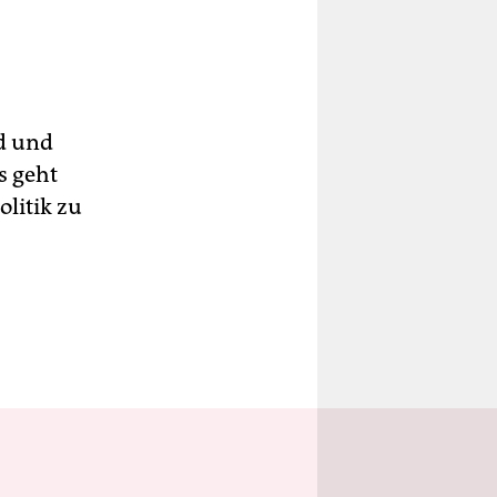
d und
s geht
litik zu