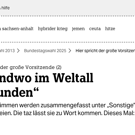
 hilfe
n sachsen-anhalt
hybrider krieg
jemen
ceuta
hitze
hl 2013
Bundestagswahl 2025
Hier spricht der große Vorsitze
 der große Vorsitzende (2)
endwo im Weltall
unden“
timmen werden zusammengefasst unter „Sonstige“:
eien. Die taz lässt sie zu Wort kommen. Dieses Mal: