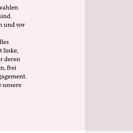
wahlen
sind.
h und vor
lles
 linke,
ür deren
n, frei
ngagement.
e unsere