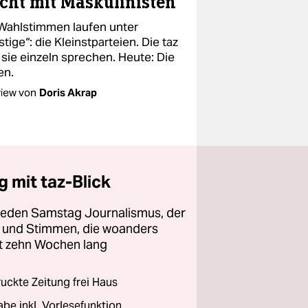
cht mit Maskulinisten“
 Wahlstimmen laufen unter
tige“: die Kleinstparteien. Die taz
 sie einzeln sprechen. Heute: Die
en.
view von
Doris Akrap
 mit taz-Blick
 jeden Samstag Journalismus, der
ht und Stimmen, die woanders
zt zehn Wochen lang
ckte Zeitung frei Haus
abe inkl. Vorlesefunktion