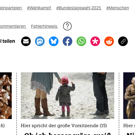
leinparteien
#Wahlkampf
#Bundestagswahl 2025
#Menschen
ommentieren
Fehlerhinweis
 teilen
16)
Hier spricht der große Vorsitzende (15)
Hier 