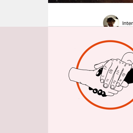
epaper login
Inte
taz: Frau 
Irene Garc
Was wollen
Im I
ist 
Parte