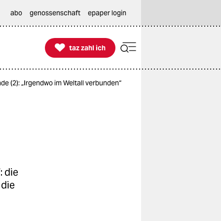
abo
genossenschaft
epaper login

taz zahl ich
taz zahl ich
nde (2): „Irgendwo im Weltall verbunden“
 die
 die