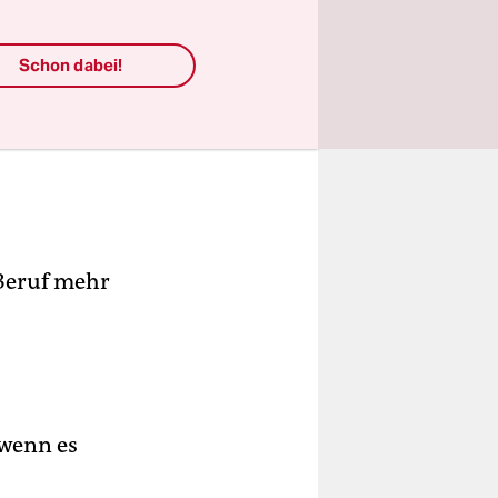
n der
n
Schon dabei!
r
 Beruf mehr
 wenn es