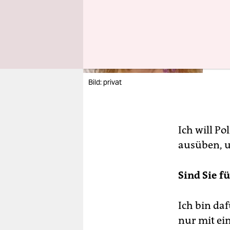
Die R
wahl-
gleic
Kurz
Klein
Bild: privat
Ich will P
ausüben, u
Sind Sie f
Ich bin da
nur mit ei