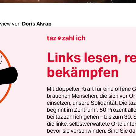
rview von
Doris Akrap
taz
zahl ich

Garcia, waren Sie mal Klassensprecherin?
Links lesen, r
ia:
Nein. Aber ich war mal Sprecherin eines Engli
bekämpfen
 Sie werden, wenn Sie mal groß sind?
Mit doppelter Kraft für eine offene G
brauchen Menschen, die sich vor O
einsetzen, unsere Solidarität. Die ta
beginnt im Zentrum“. 50 Prozent a
nterview: Irene Garcia
bei taz zahl ich gehen – bis zum 30
Bundesvorsitzende von
Die Violetten – für spirituelle Politik
. Di
die linke, selbstverwaltete Orte unte
i wirbt mit dem Slogan „Die Zeit ist reif“.
bevor sie verschwinden. Sind Sie da