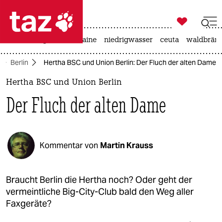

taz zahl ich
hitze
krieg in der ukraine
niedrigwasser
ceuta
waldbrän

taz zahl ich
Berlin
Hertha BSC und Union Berlin: Der Fluch der alten Dame
taz zahl ich
Hertha BSC und Union Berlin
themen
Der Fluch der alten Dame
politik
öko
Kommentar von
Martin Krauss
gesellschaft
kultur
Braucht Berlin die Hertha noch? Oder geht der
vermeintliche Big-City-Club bald den Weg aller
sport
Faxgeräte?