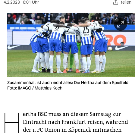
berlin
4.2.2023
6:01 Uhr
teilen
nord
wahrheit
verlag
verlag
veranstaltungen
shop
Zusammenhalt ist auch nicht alles: Die Hertha auf dem Spielfeld
Foto: IMAGO / Matthias Koch
fragen & hilfe
unterstützen
H
abo
ertha BSC muss an diesem Samstag zur
Eintracht nach Frankfurt reisen, während
genossenschaft
der 1. FC Union in Köpenick mitmachen