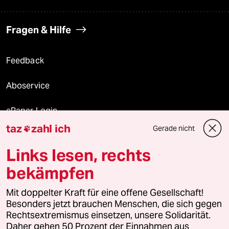
Fragen & Hilfe
Feedback
Aboservice
ePaper Login
taz
zahl ich
Gerade nicht

Downloads für Abonnierende
Links lesen, rechts
bekämpfen
© 2026 taz Verlags und Vertriebs GmbH
Alle Rechte vorbehalten. Bei rechtlichen Fragen oder für Genehmigungen
Mit doppelter Kraft für eine offene Gesellschaft!
wenden Sie sich bitte an
lizenzen@taz.de
Besonders jetzt brauchen Menschen, die sich gegen
Rechtsextremismus einsetzen, unsere Solidarität.
Daher gehen 50 Prozent der Einnahmen aus